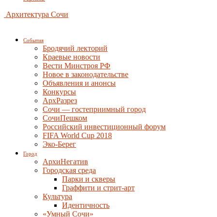
Архитектура Сочи
События
Бродячий лекторий
Краевые новости
Вести Минстроя РФ
Новое в законодательстве
Объявления и анонсы
Конкурсы
АрхРазрез
Сочи — гостеприимный город
СочиПешком
Российский инвестиционный форум
FIFA World Cup 2018
Эко-Берег
Город
АрхиНегатив
Городская среда
Парки и скверы
Граффити и стрит-арт
Культура
Идентичность
«Умный Сочи»