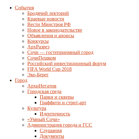
События
Бродячий лекторий
Краевые новости
Вести Минстроя РФ
Новое в законодательстве
Объявления и анонсы
Конкурсы
АрхРазрез
Сочи — гостеприимный город
СочиПешком
Российский инвестиционный форум
FIFA World Cup 2018
Эко-Берег
Город
АрхиНегатив
Городская среда
Парки и скверы
Граффити и стрит-арт
Культура
Идентичность
«Умный Сочи»
Администрация города и ГСС
Слушания
Документы