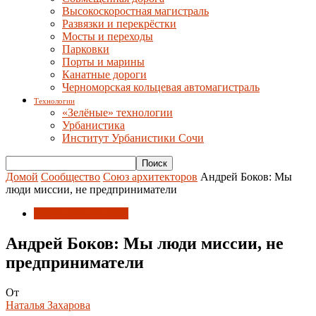
Высокоскоростная магистраль
Развязки и перекрёстки
Мосты и переходы
Парковки
Порты и марины
Канатные дороги
Черноморская кольцевая автомагистраль
Технологии
«Зелёные» технологии
Урбанистика
Институт Урбанистики Сочи
Домой
Сообщество
Союз архитекторов
Андрей Боков: Мы
люди миссии, не предприниматели
Союз архитекторов
Андрей Боков: Мы люди миссии, не
предприниматели
От
Наталья Захарова