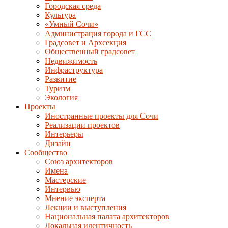
Городская среда
Культура
«Умный Сочи»
Администрация города и ГСС
Градсовет и Архсекция
Общественный градсовет
Недвижимость
Инфраструктура
Развитие
Туризм
Экология
Проекты
Иностранные проекты для Сочи
Реализации проектов
Интерьеры
Дизайн
Сообщество
Союз архитекторов
Имена
Мастерские
Интервью
Мнение эксперта
Лекции и выступления
Национальная палата архитекторов
Локальная идентичность