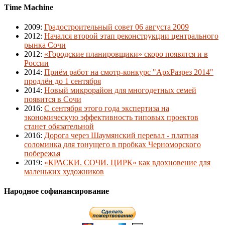
Time Machine
2009
:
Градостроительный совет 06 августа 2009
2012
:
Начался второй этап реконструкции центрального
рынка Сочи
2012
:
«Городские планировщики» скоро появятся и в
России
2014
:
Приём работ на смотр-конкурс "АрхРазрез 2014"
продлён до 1 сентября
2014
:
Новый микрорайон для многодетных семей
появится в Сочи
2016
:
С сентября этого года экспертиза на
экономическую эффективность типовых проектов
станет обязательной
2016
:
Дорога через Шаумянский перевал - платная
соломинка для тонущего в пробках Черноморского
побережья
2019
:
«КРАСКИ. СОЧИ. ЦИРК» как вдохновение для
маленьких художников
Народное софинансирование