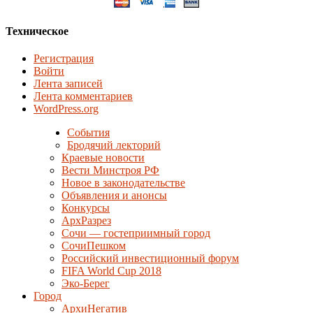
Техническое
Регистрация
Войти
Лента записей
Лента комментариев
WordPress.org
События
Бродячий лекторий
Краевые новости
Вести Минстроя РФ
Новое в законодательстве
Объявления и анонсы
Конкурсы
АрхРазрез
Сочи — гостеприимный город
СочиПешком
Российский инвестиционный форум
FIFA World Cup 2018
Эко-Берег
Город
АрхиНегатив