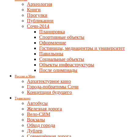
Археология
Книги
Прогулки
Публикации
Сочи-2014
Планировка
Спортивные объекты
Оформление
Гостиницы, медиацентры и университет
Павильоны
Социальные объекты
Объекты инфраструктуры
После олимпиады
Россия и Мир
Архитектурное кино
Города-побратимы Сочи
Концепции будущего
Транспорт
Автобусы
Железная дорога
Вело-СИМ
Вокзалы
Обход города
Дублер
Совмещённая дорога