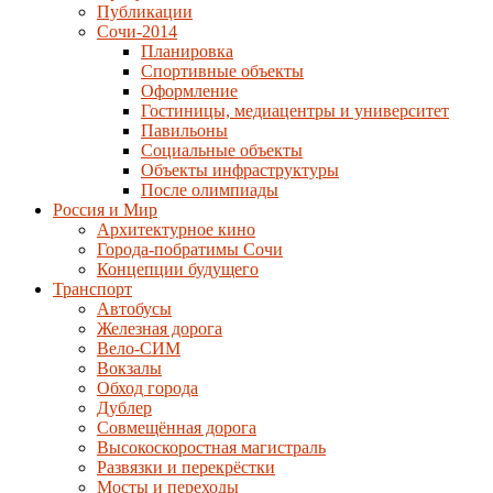
Публикации
Сочи-2014
Планировка
Спортивные объекты
Оформление
Гостиницы, медиацентры и университет
Павильоны
Социальные объекты
Объекты инфраструктуры
После олимпиады
Россия и Мир
Архитектурное кино
Города-побратимы Сочи
Концепции будущего
Транспорт
Автобусы
Железная дорога
Вело-СИМ
Вокзалы
Обход города
Дублер
Совмещённая дорога
Высокоскоростная магистраль
Развязки и перекрёстки
Мосты и переходы