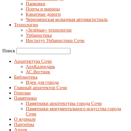
Парковки
Порты и марины
Канатные дороги
Черноморская кольцевая автомагистраль
Технологии
«Зелёные» технологии
Урбанистика
Институт Урбанистики Сочи
Поиск
Архитектура Сочи
АрхКалендарь
АС.Вестник
Библиотека
Идеи для города
Главный архитектор Сочи
Генплан
Памятники
Памятники архитектуры города Сочи
Памятники монументального искусства города
Сочи
О журнале
Партнёры
Архив