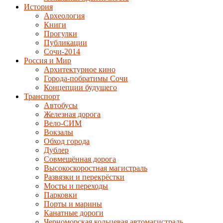
История
Археология
Книги
Прогулки
Публикации
Сочи-2014
Россия и Мир
Архитектурное кино
Города-побратимы Сочи
Концепции будущего
Транспорт
Автобусы
Железная дорога
Вело-СИМ
Вокзалы
Обход города
Дублер
Совмещённая дорога
Высокоскоростная магистраль
Развязки и перекрёстки
Мосты и переходы
Парковки
Порты и марины
Канатные дороги
Черноморская кольцевая автомагистраль