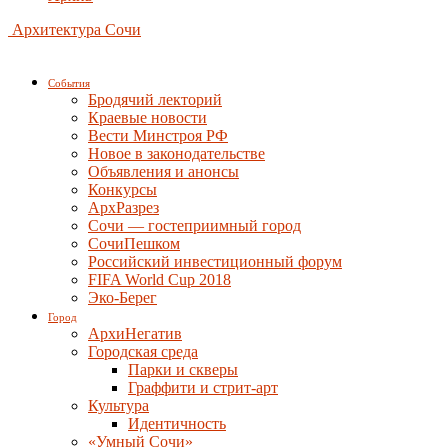
Архитектура Сочи
События
Бродячий лекторий
Краевые новости
Вести Минстроя РФ
Новое в законодательстве
Объявления и анонсы
Конкурсы
АрхРазрез
Сочи — гостеприимный город
СочиПешком
Российский инвестиционный форум
FIFA World Cup 2018
Эко-Берег
Город
АрхиНегатив
Городская среда
Парки и скверы
Граффити и стрит-арт
Культура
Идентичность
«Умный Сочи»