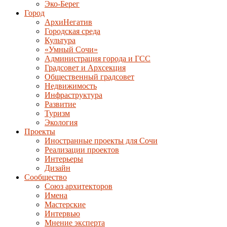
Эко-Берег
Город
АрхиНегатив
Городская среда
Культура
«Умный Сочи»
Администрация города и ГСС
Градсовет и Архсекция
Общественный градсовет
Недвижимость
Инфраструктура
Развитие
Туризм
Экология
Проекты
Иностранные проекты для Сочи
Реализации проектов
Интерьеры
Дизайн
Сообщество
Союз архитекторов
Имена
Мастерские
Интервью
Мнение эксперта