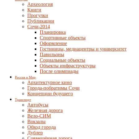
Археология
Книги
Прогулки
Публикации
Сочи-2014
Планировка
Спортивные объекты
Оформление
Гостиницы, медиацентры и университет
Павильоны
Социальные объекты
Объекты инфраструктуры
После олимпиады
Россия и Мир
Архитектурное кино
Города-побратимы Сочи
Концепции будущего
Транспорт
Автобусы
Железная дорога
Вело-СИМ
Вокзалы
Обход города
Дублер
Совмещённая дорога