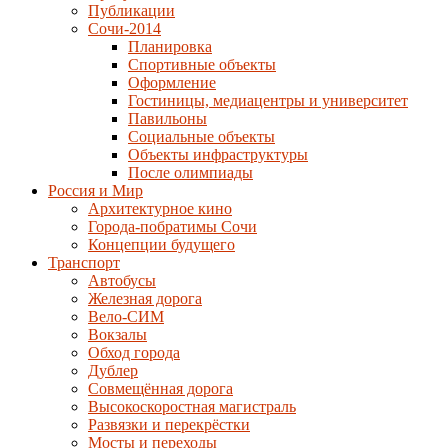
Публикации
Сочи-2014
Планировка
Спортивные объекты
Оформление
Гостиницы, медиацентры и университет
Павильоны
Социальные объекты
Объекты инфраструктуры
После олимпиады
Россия и Мир
Архитектурное кино
Города-побратимы Сочи
Концепции будущего
Транспорт
Автобусы
Железная дорога
Вело-СИМ
Вокзалы
Обход города
Дублер
Совмещённая дорога
Высокоскоростная магистраль
Развязки и перекрёстки
Мосты и переходы