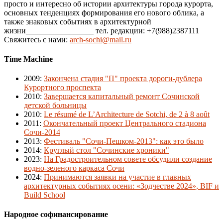
просто и интересно об истории архитектуры города курорта,
основных тенденциях формирования его нового облика, а
также знаковых событиях в архитектурной
жизни_________________ тел. редакции: +7(988)2387111
Свяжитесь с нами:
arch-sochi@mail.ru
Time Machine
2009
:
Закончена стадия "П" проекта дороги-дублера
Курортного проспекта
2010
:
Завершается капитальный ремонт Сочинской
детской больницы
2010
:
Le résumé de L’Architecture de Sotchi, de 2 à 8 août
2011
:
Окончательный проект Центрального стадиона
Сочи-2014
2013
:
Фестиваль "Сочи-Пешком-2013": как это было
2014
:
Круглый стол "Сочинские хроники"
2023
:
На Градостроительном совете обсудили создание
водно-зеленого каркаса Сочи
2024
:
Принимаются заявки на участие в главных
архитектурных событиях осени: «Зодчестве 2024», BIF и
Build School
Народное софинансирование