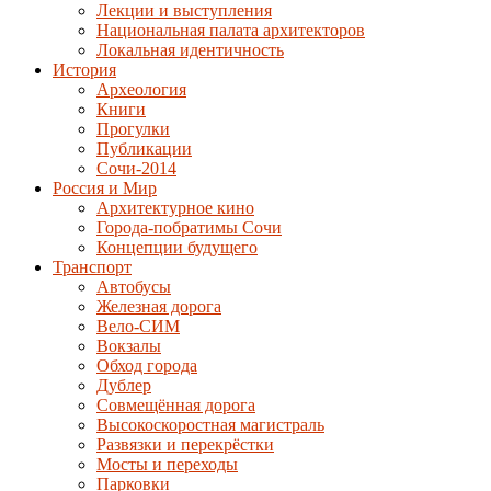
Лекции и выступления
Национальная палата архитекторов
Локальная идентичность
История
Археология
Книги
Прогулки
Публикации
Сочи-2014
Россия и Мир
Архитектурное кино
Города-побратимы Сочи
Концепции будущего
Транспорт
Автобусы
Железная дорога
Вело-СИМ
Вокзалы
Обход города
Дублер
Совмещённая дорога
Высокоскоростная магистраль
Развязки и перекрёстки
Мосты и переходы
Парковки