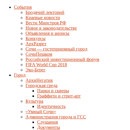
События
Бродячий лекторий
Краевые новости
Вести Минстроя РФ
Новое в законодательстве
Объявления и анонсы
Конкурсы
АрхРазрез
Сочи — гостеприимный город
СочиПешком
Российский инвестиционный форум
FIFA World Cup 2018
Эко-Берег
Город
АрхиНегатив
Городская среда
Парки и скверы
Граффити и стрит-арт
Культура
Идентичность
«Умный Сочи»
Администрация города и ГСС
Слушания
Документы