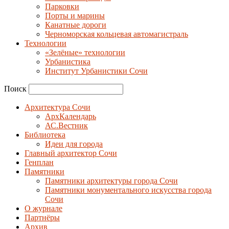
Парковки
Порты и марины
Канатные дороги
Черноморская кольцевая автомагистраль
Технологии
«Зелёные» технологии
Урбанистика
Институт Урбанистики Сочи
Поиск
Архитектура Сочи
АрхКалендарь
АС.Вестник
Библиотека
Идеи для города
Главный архитектор Сочи
Генплан
Памятники
Памятники архитектуры города Сочи
Памятники монументального искусства города
Сочи
О журнале
Партнёры
Архив