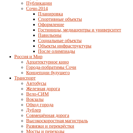
Публикации
Сочи-2014
Планировка
Спортивные объекты
Оформление
Гостиницы, медиацентры и университет
Павильоны
Социальные объекты
Объекты инфраструктуры
После олимпиады
Россия и Мир
Архитектурное кино
Города-побратимы Сочи
Концепции будущего
Транспорт
Автобусы
Железная дорога
Вело-СИМ
Вокзалы
Обход города
Дублер
Совмещённая дорога
Высокоскоростная магистраль
Развязки и перекрёстки
Мосты и переходы