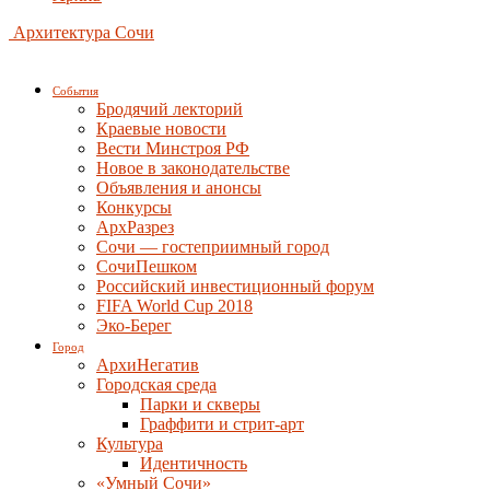
Архитектура Сочи
События
Бродячий лекторий
Краевые новости
Вести Минстроя РФ
Новое в законодательстве
Объявления и анонсы
Конкурсы
АрхРазрез
Сочи — гостеприимный город
СочиПешком
Российский инвестиционный форум
FIFA World Cup 2018
Эко-Берег
Город
АрхиНегатив
Городская среда
Парки и скверы
Граффити и стрит-арт
Культура
Идентичность
«Умный Сочи»