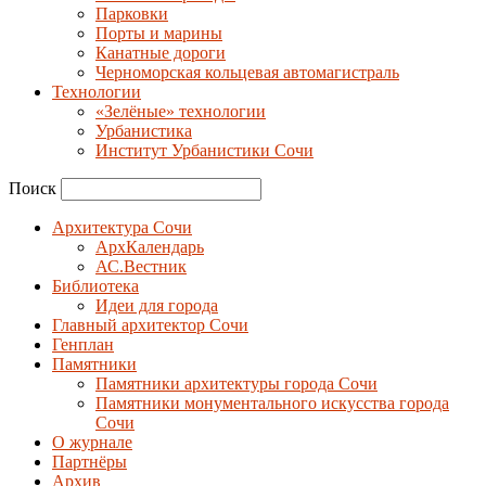
Парковки
Порты и марины
Канатные дороги
Черноморская кольцевая автомагистраль
Технологии
«Зелёные» технологии
Урбанистика
Институт Урбанистики Сочи
Поиск
Архитектура Сочи
АрхКалендарь
АС.Вестник
Библиотека
Идеи для города
Главный архитектор Сочи
Генплан
Памятники
Памятники архитектуры города Сочи
Памятники монументального искусства города
Сочи
О журнале
Партнёры
Архив