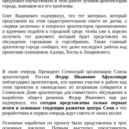
предложил поучаствовать в этой работе лучшим архитекторам
города, знающим все его проблемы.
Олег Вадимович подчеркнул, что тот материал, который
представлен на этом градостроительном совете не догма, а
«первая ласточка»
и попросил архитекторов проникновенно
и вдумчиво подойти к городской среде, чтобы уже к апрелю
получить тот документ, который будет представлен на
обсуждение горожанам и горсобранию. Также главный
архитектор города сообщил, что далее последуют работы над
проектами планировок Адлера, Хосты и Лазаревского.
В свою очередь Президент Сочинской организации Союза
архитекторов России
Федор Иванович Афуксениди
поблагодарил архитекторов, кто принял участие в работе над
этим проектом и еженедельно по вторникам собирается в
Сочинском Доме архитектора для совместного обсуждения и
выработки общего решения. Федор Иванович еще раз
подчеркнул, что
сегодня представлены только первые
итоги и основные тенденции развития центра Сочи
и что
разработчики в первую очередь ждут совета от своих коллег.
Основные наработки по проекту были представлены в трех
основных докладах. Первым выступил представитель