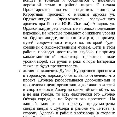
войдет в тоннель и соединится с наземной
дорожной сетью в районе цирка. С начала
Пролетарского подъема соединить тоннелем
Курортный проспект с нижним ярусом ул.
Орджоникидзе (предложение заслуженного
архитектора России
Ю.В. Львова
). А вдоль ул.
Орджоникидзе расположить не только подземные
парковки, на которые попадают с нижнего уровня
ул. Орджоникидзе, но и кинотеатр и, например,
музей современного искусства, который будет
соединен с Художественным музеем. Сети в этом
районе проходят достаточно глубоко (например
канализационный коллектор проложен ниже
уровня моря), все ручьи и реки с горы Батарейка
также не будут препятствовать.
активнее включить Дублер Курортного проспекта
в городскую дорожную сеть. Было отмечено, что
проект Дублера разрабатывался дорожниками и
преследовал цели организации доставки зрителей
и спортсменов в Адлер на олимпийские объекты,
а не для города, то есть фактически это Дублер
Обхода города, а не Курортного проспекта. На
данный момент по проекту предусмотрены
съезды-заезды с Дублера в районе ул. Титова (в
сторону Адлера), в районе хлебзавода (в сторону