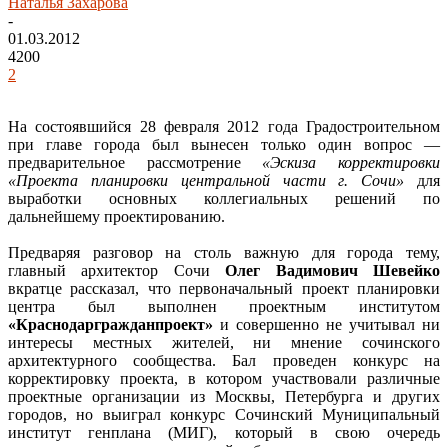
Наталья Захарова
-
01.03.2012
4200
2
На состоявшийся 28 февраля 2012 года Градостроительном
при главе города был вынесен только один вопрос —
предварительное рассмотрение
«Эскиза корректировки
«Проекта планировки центральной части г. Сочи»
для
выработки основных коллегиальных решений по
дальнейшему проектированию.
Предваряя разговор на столь важную для города тему,
главный архитектор Сочи
Олег Вадимович Шевейко
вкратце рассказал, что первоначальный проект планировки
центра был выполнен проектным институтом
«Краснодаргражданпроект»
и совершенно не учитывал ни
интересы местных жителей, ни мнение сочинского
архитектурного сообщества. Бал проведен конкурс на
корректировку проекта, в котором участвовали различные
проектные организации из Москвы, Петербурга и других
городов, но выиграл конкурс Сочинский Муниципальный
институт генплана (МИГ), который в свою очередь