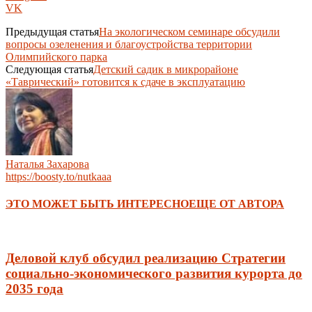
VK
Предыдущая статья
На экологическом семинаре обсудили
вопросы озеленения и благоустройства территории
Олимпийского парка
Следующая статья
Детский садик в микрорайоне
«Таврический» готовится к сдаче в эксплуатацию
Наталья Захарова
https://boosty.to/nutkaaa
ЭТО МОЖЕТ БЫТЬ ИНТЕРЕСНО
ЕЩЕ ОТ АВТОРА
Деловой клуб обсудил реализацию Стратегии
социально-экономического развития курорта до
2035 года