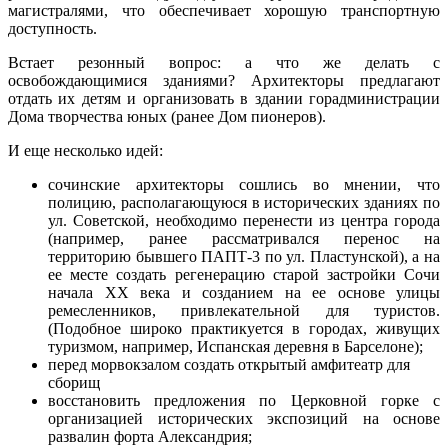
магистралями, что обеспечивает хорошую транспортную
доступность.
Встает резонный вопрос: а что же делать с
освобождающимися зданиями? Архитекторы предлагают
отдать их детям и организовать в здании горадминистрации
Дома творчества юных (ранее Дом пионеров).
И еще несколько идей:
сочинские архитекторы сошлись во мнении, что
полицию, располагающуюся в исторических зданиях по
ул. Советской, необходимо перенести из центра города
(например, ранее рассматривался перенос на
территорию бывшего ПАПТ-3 по ул. Пластунской), а на
ее месте создать регенерацию старой застройки Сочи
начала ХХ века и созданием на ее основе улицы
ремесленников, привлекательной для туристов.
(Подобное широко практикуется в городах, живущих
туризмом, например, Испанская деревня в Барселоне);
перед морвокзалом создать открытый амфитеатр для
сборищ
восстановить предложения по Церковной горке с
организацией исторических экспозиций на основе
развалин форта Александрия;