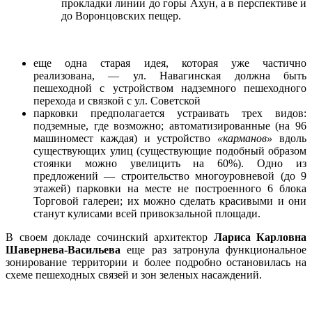
прокладки линии до горы Ахун, а в перспективе и
до Воронцовских пещер.
еще одна старая идея, которая уже частично
реализована, — ул. Навагинская должна быть
пешеходной с устройством надземного пешеходного
перехода и связкой с ул. Советской
парковки предполагается устраивать трех видов:
подземные, где возможно; автоматизированные (на 96
машиномест каждая) и устройство
«карманов»
вдоль
существующих улиц (существующие подобный образом
стоянки можно увелицить на 60%). Одно из
предложений — строительство многоуровневой (до 9
этажей) парковки на месте не построенного 6 блока
Торговой галереи; их можно сделать красивыми и они
станут кулисами всей привокзальной площади.
В своем докладе сочинский архитектор
Лариса Карловна
Шавернева-Васильева
еще раз затронула функциональное
зонирование территории и более подробно остановилась на
схеме пешеходных связей и зон зеленых насаждений.