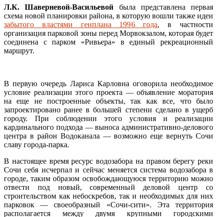
Л.К. Шаверневой-Васильевой
была представлена первая
схема новой планировки района, в которую вошли также идеи
забытого властями генплана 1996 года
, в частности
организация парковой зоны перед Морвокзалом, которая будет
соединена с парком «Ривьера» в единый рекреационный
маршрут.
В первую очередь Лариса Карловна оговорила необходимое
условие реализации этого проекта — объявление моратория
на еще не построенные объекты, так как все, что было
запроектировано ранее в большей степени сделано в ущерб
городу. При соблюдении этого условия и реализации
кардинального подхода — выноса административно-делового
центра в район Водоканала — возможно еще вернуть Сочи
славу города-парка.
В настоящее время ресурс водозабора на правом берегу реки
Сочи себя исчерпал и сейчас меняется система водозабора в
городе, таким образом освобождающуюся территорию можно
отвести под новый, современный деловой центр со
строительством как небоскребов, так и необходимых для них
парковок — своеобразный «Сочи-сити». Эта территория
располагается между двумя крупными городскими