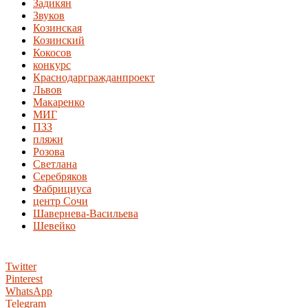
Задикян
Звуков
Козинская
Козинский
Кокосов
конкурс
Краснодаргражданпроект
Львов
Макаренко
МИГ
ПЗЗ
пляжи
Розова
Светлана
Серебряков
Фабрициуса
центр Сочи
Шавернева-Васильева
Шевейко
Twitter
Pinterest
WhatsApp
Telegram