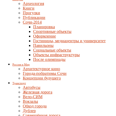
Археология
Книги
Прогулки
Публикации
Сочи-2014
Планировка
Спортивные объекты
Оформление
Гостиницы, медиацентры и университет
Павильоны
Социальные объекты
Объекты инфраструктуры
После олимпиады
Россия и Мир
Архитектурное кино
Города-побратимы Сочи
Концепции будущего
Транспорт
Автобусы
Железная дорога
Вело-СИМ
Вокзалы
Обход города
Дублер
Совмещённая дорога