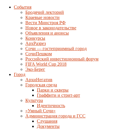
События
Бродячий лекторий
Краевые новости
Вести Минстроя РФ
Новое в законодательстве
Объявления и анонсы
Конкурсы
АрхРазрез
Сочи — гостеприимный город
СочиПешком
Российский инвестиционный форум
FIFA World Cup 2018
Эко-Берег
Город
АрхиНегатив
Городская среда
Парки и скверы
Граффити и стрит-арт
Культура
Идентичность
«Умный Сочи»
Администрация города и ГСС
Слушания
Документы