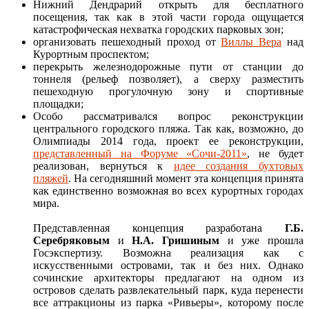
Нижний Дендрарий открыть для бесплатного
посещения, так как в этой части города ощущается
катастрофическая нехватка городских парковых зон;
организовать пешеходный проход от
Виллы Вера
над
Курортным проспектом;
перекрыть железнодорожные пути от станции до
тоннеля (рельеф позволяет), а сверху разместить
пешеходную прогулочную зону и спортивные
площадки;
Особо рассматривался вопрос реконструкции
центрального городского пляжа. Так как, возможно, до
Олимпиады 2014 года, проект ее реконструкции,
представленный на Форуме «Сочи-2011»
, не будет
реализован, вернуться к
идее создания бухтовых
пляжей
. На сегодняшний момент эта концепция принята
как единственно возможная во всех курортных городах
мира.
Представленная концепция разработана
Г.Б.
Серебряковым
и
Н.А. Гришиным
и уже прошла
Госэкспертизу. Возможна реализация как с
искусственными островами, так и без них. Однако
сочинские архитекторы предлагают на одном из
островов сделать развлекательный парк, куда перенести
все аттракционы из парка «Ривьеры», которому после