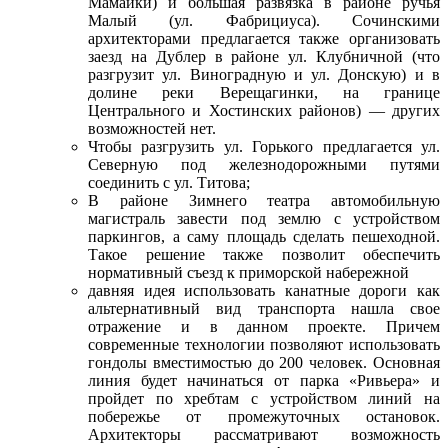
Мамайки) и большая развязка в районе ручья
Малый (ул. Фабрициуса). Сочинскими
архитекторами предлагается также организовать
заезд на Дублер в районе ул. Клубничной (что
разгрузит ул. Виноградную и ул. Донскую) и в
долине реки Верещагинки, на границе
Центрального и Хостинских районов) — других
возможностей нет.
Чтобы разгрузить ул. Горького предлагается ул.
Северную под железнодорожными путями
соединить с ул. Титова;
В районе Зимнего театра автомобильную
магистраль завести под землю с устройством
паркингов, а саму площадь сделать пешеходной.
Такое решение также позволит обеспечить
нормативный съезд к приморской набережной
давняя идея использовать канатные дороги как
альтернативный вид транспорта нашла свое
отражение и в данном проекте. Причем
современные технологии позволяют использовать
гондолы вместимостью до 200 человек. Основная
линия будет начинаться от парка «Ривьера» и
пройдет по хребтам с устройством линий на
побережье от промежуточных остановок.
Архитекторы рассматривают возможность