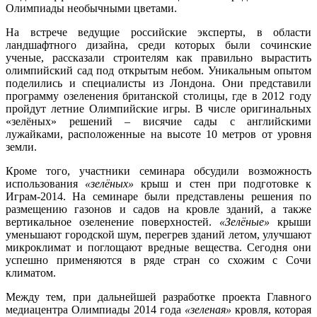
Олимпиады необычными цветами.
На встрече ведущие российские эксперты, в области
ландшафтного дизайна, среди которых были сочинские
ученые, рассказали строителям как правильно вырастить
олимпийский сад под открытым небом. Уникальным опытом
поделились и специалисты из Лондона. Они представили
программу озеленения британской столицы, где в 2012 году
пройдут летние Олимпийские игры. В числе оригинальных
«зелёных» решений – висячие сады с английскими
лужайками, расположенные на высоте 10 метров от уровня
земли.
Кроме того, участники семинара обсудили возможность
использования
«зелёных»
крыш и стен при подготовке к
Играм-2014. На семинаре были представлены решения по
размещению газонов и садов на кровле зданий, а также
вертикальное озеленение поверхностей.
«Зелёные»
крыши
уменьшают городской шум, перегрев зданий летом, улучшают
микроклимат и поглощают вредные вещества. Сегодня они
успешно применяются в ряде стран со схожим с Сочи
климатом.
Между тем, при дальнейшей разработке проекта Главного
медиацентра Олимпиады 2014 года
«зеленая»
кровля, которая