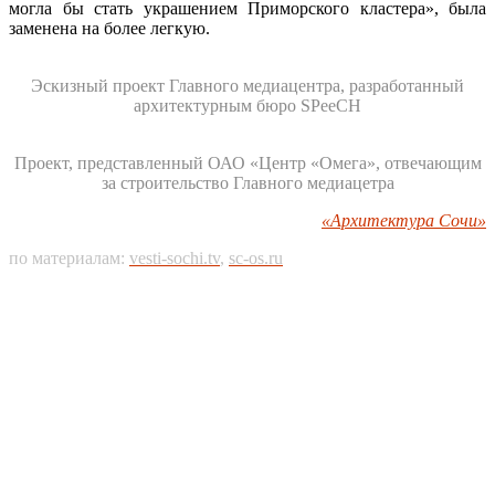
могла бы стать украшением Приморского кластера», была
заменена на более легкую.
Эскизный проект Главного медиацентра, разработанный
архитектурным бюро SPeeCH
Проект, представленный ОАО «Центр «Омега», отвечающим
за строительство Главного медиацетра
«Архитектура Сочи»
по материалам:
vesti-sochi.tv
,
sc-os.ru