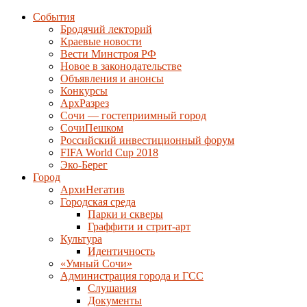
События
Бродячий лекторий
Краевые новости
Вести Минстроя РФ
Новое в законодательстве
Объявления и анонсы
Конкурсы
АрхРазрез
Сочи — гостеприимный город
СочиПешком
Российский инвестиционный форум
FIFA World Cup 2018
Эко-Берег
Город
АрхиНегатив
Городская среда
Парки и скверы
Граффити и стрит-арт
Культура
Идентичность
«Умный Сочи»
Администрация города и ГСС
Слушания
Документы