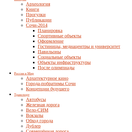
Археология
Книги
Прогулки
Публикации
Сочи-2014
Планировка
Спортивные объекты
Оформление
Гостиницы, медиацентры и университет
Павильоны
Социальные объекты
Объекты инфраструктуры
После олимпиады
Россия и Мир
Архитектурное кино
Города-побратимы Сочи
Концепции будущего
Транспорт
Автобусы
Железная дорога
Вело-СИМ
Вокзалы
Обход города
Дублер
Совмещённая дорога