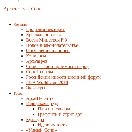
Архитектура Сочи
События
Бродячий лекторий
Краевые новости
Вести Минстроя РФ
Новое в законодательстве
Объявления и анонсы
Конкурсы
АрхРазрез
Сочи — гостеприимный город
СочиПешком
Российский инвестиционный форум
FIFA World Cup 2018
Эко-Берег
Город
АрхиНегатив
Городская среда
Парки и скверы
Граффити и стрит-арт
Культура
Идентичность
«Умный Сочи»