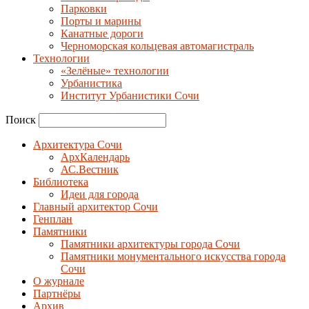
Парковки
Порты и марины
Канатные дороги
Черноморская кольцевая автомагистраль
Технологии
«Зелёные» технологии
Урбанистика
Институт Урбанистики Сочи
Поиск
Архитектура Сочи
АрхКалендарь
АС.Вестник
Библиотека
Идеи для города
Главный архитектор Сочи
Генплан
Памятники
Памятники архитектуры города Сочи
Памятники монументального искусства города
Сочи
О журнале
Партнёры
Архив