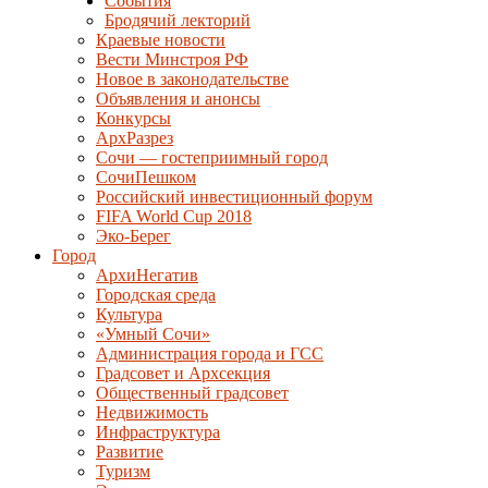
События
Бродячий лекторий
Краевые новости
Вести Минстроя РФ
Новое в законодательстве
Объявления и анонсы
Конкурсы
АрхРазрез
Сочи — гостеприимный город
СочиПешком
Российский инвестиционный форум
FIFA World Cup 2018
Эко-Берег
Город
АрхиНегатив
Городская среда
Культура
«Умный Сочи»
Администрация города и ГСС
Градсовет и Архсекция
Общественный градсовет
Недвижимость
Инфраструктура
Развитие
Туризм