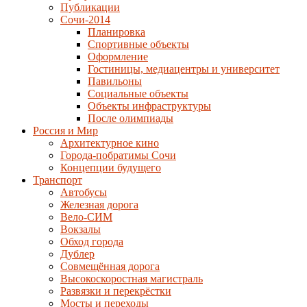
Публикации
Сочи-2014
Планировка
Спортивные объекты
Оформление
Гостиницы, медиацентры и университет
Павильоны
Социальные объекты
Объекты инфраструктуры
После олимпиады
Россия и Мир
Архитектурное кино
Города-побратимы Сочи
Концепции будущего
Транспорт
Автобусы
Железная дорога
Вело-СИМ
Вокзалы
Обход города
Дублер
Совмещённая дорога
Высокоскоростная магистраль
Развязки и перекрёстки
Мосты и переходы