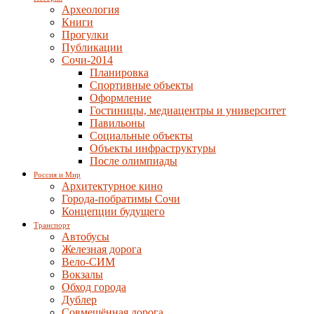
Археология
Книги
Прогулки
Публикации
Сочи-2014
Планировка
Спортивные объекты
Оформление
Гостиницы, медиацентры и университет
Павильоны
Социальные объекты
Объекты инфраструктуры
После олимпиады
Россия и Мир
Архитектурное кино
Города-побратимы Сочи
Концепции будущего
Транспорт
Автобусы
Железная дорога
Вело-СИМ
Вокзалы
Обход города
Дублер
Совмещённая дорога