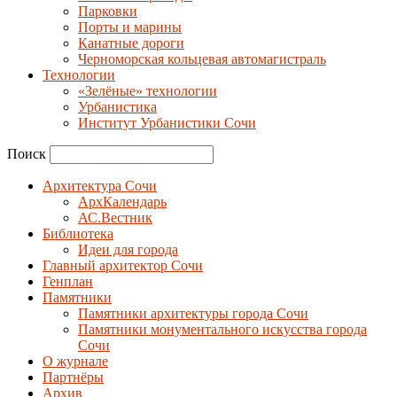
Парковки
Порты и марины
Канатные дороги
Черноморская кольцевая автомагистраль
Технологии
«Зелёные» технологии
Урбанистика
Институт Урбанистики Сочи
Поиск
Архитектура Сочи
АрхКалендарь
АС.Вестник
Библиотека
Идеи для города
Главный архитектор Сочи
Генплан
Памятники
Памятники архитектуры города Сочи
Памятники монументального искусства города
Сочи
О журнале
Партнёры
Архив