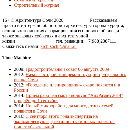
Строительный журнал
16+ © Архитектура Сочи 2026___________ Рассказываем
просто и интересно об истории архитектуры города курорта,
основных тенденциях формирования его нового облика, а
также знаковых событиях в архитектурной
жизни_________________ тел. редакции: +7(988)2387111
Свяжитесь с нами:
arch-sochi@mail.ru
Time Machine
2009
:
Градостроительный совет 06 августа 2009
2012
:
Начался второй этап реконструкции центрального
рынка Сочи
2012
:
«Городские планировщики» скоро появятся и в
России
2014
:
Приём работ на смотр-конкурс "АрхРазрез 2014"
продлён до 1 сентября
2014
:
Новый микрорайон для многодетных семей
появится в Сочи
2016
:
С сентября этого года экспертиза на
экономическую эффективность типовых проектов
станет обязательной