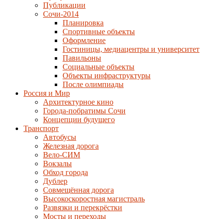
Публикации
Сочи-2014
Планировка
Спортивные объекты
Оформление
Гостиницы, медиацентры и университет
Павильоны
Социальные объекты
Объекты инфраструктуры
После олимпиады
Россия и Мир
Архитектурное кино
Города-побратимы Сочи
Концепции будущего
Транспорт
Автобусы
Железная дорога
Вело-СИМ
Вокзалы
Обход города
Дублер
Совмещённая дорога
Высокоскоростная магистраль
Развязки и перекрёстки
Мосты и переходы