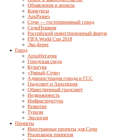
Объявления и анонсы
Конкурсы
АрхРазрез
Сочи — гостеприимный город
СочиПешком
Российский инвестиционный форум
FIFA World Cup 2018
Эко-Берег
Город
АрхиНегатив
Городская среда
Культура
«Умный Сочи»
Администрация города и ГСС
Градсовет и Архсекция
Общественный градсовет
Недвижимость
Инфраструктура
Развитие
Туризм
Экология
Проекты
Иностранные проекты для Сочи
Реализации проектов