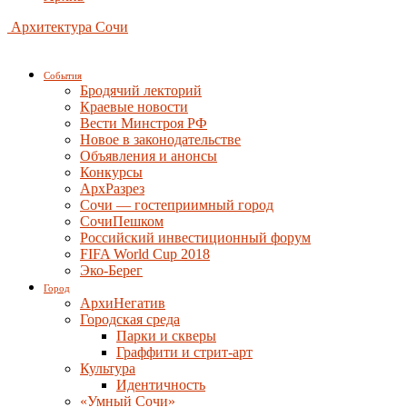
Архитектура Сочи
События
Бродячий лекторий
Краевые новости
Вести Минстроя РФ
Новое в законодательстве
Объявления и анонсы
Конкурсы
АрхРазрез
Сочи — гостеприимный город
СочиПешком
Российский инвестиционный форум
FIFA World Cup 2018
Эко-Берег
Город
АрхиНегатив
Городская среда
Парки и скверы
Граффити и стрит-арт
Культура
Идентичность
«Умный Сочи»