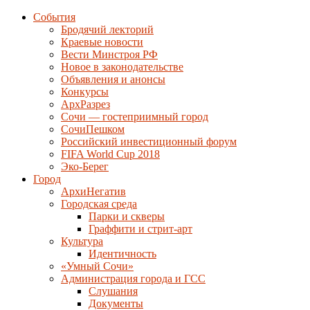
События
Бродячий лекторий
Краевые новости
Вести Минстроя РФ
Новое в законодательстве
Объявления и анонсы
Конкурсы
АрхРазрез
Сочи — гостеприимный город
СочиПешком
Российский инвестиционный форум
FIFA World Cup 2018
Эко-Берег
Город
АрхиНегатив
Городская среда
Парки и скверы
Граффити и стрит-арт
Культура
Идентичность
«Умный Сочи»
Администрация города и ГСС
Слушания
Документы