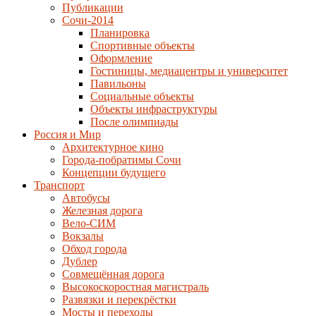
Публикации
Сочи-2014
Планировка
Спортивные объекты
Оформление
Гостиницы, медиацентры и университет
Павильоны
Социальные объекты
Объекты инфраструктуры
После олимпиады
Россия и Мир
Архитектурное кино
Города-побратимы Сочи
Концепции будущего
Транспорт
Автобусы
Железная дорога
Вело-СИМ
Вокзалы
Обход города
Дублер
Совмещённая дорога
Высокоскоростная магистраль
Развязки и перекрёстки
Мосты и переходы