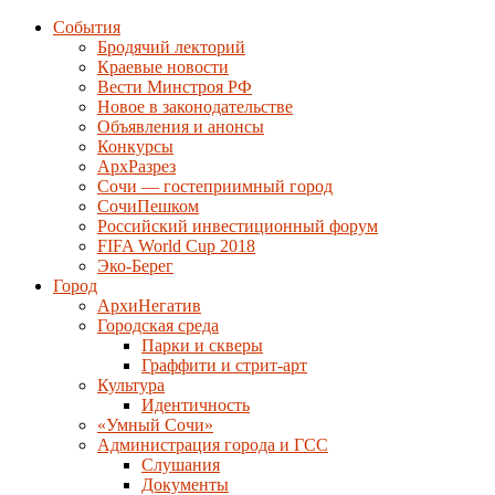
События
Бродячий лекторий
Краевые новости
Вести Минстроя РФ
Новое в законодательстве
Объявления и анонсы
Конкурсы
АрхРазрез
Сочи — гостеприимный город
СочиПешком
Российский инвестиционный форум
FIFA World Cup 2018
Эко-Берег
Город
АрхиНегатив
Городская среда
Парки и скверы
Граффити и стрит-арт
Культура
Идентичность
«Умный Сочи»
Администрация города и ГСС
Слушания
Документы