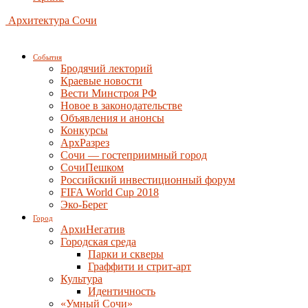
Архитектура Сочи
События
Бродячий лекторий
Краевые новости
Вести Минстроя РФ
Новое в законодательстве
Объявления и анонсы
Конкурсы
АрхРазрез
Сочи — гостеприимный город
СочиПешком
Российский инвестиционный форум
FIFA World Cup 2018
Эко-Берег
Город
АрхиНегатив
Городская среда
Парки и скверы
Граффити и стрит-арт
Культура
Идентичность
«Умный Сочи»