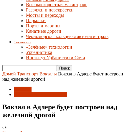
Высокоскоростная магистраль
Развязки и перекрёстки
Мосты и переходы
Парковки
Порты и марины
Канатные дороги
Черноморская кольцевая автомагистраль
Технологии
«Зелёные» технологии
Урбанистика
Институт Урбанистики Сочи
Домой
Транспорт
Вокзалы
Вокзал в Адлере будет построен
над железной дрогой
Вокзалы
Объекты инфраструктуры
Вокзал в Адлере будет построен над
железной дрогой
От