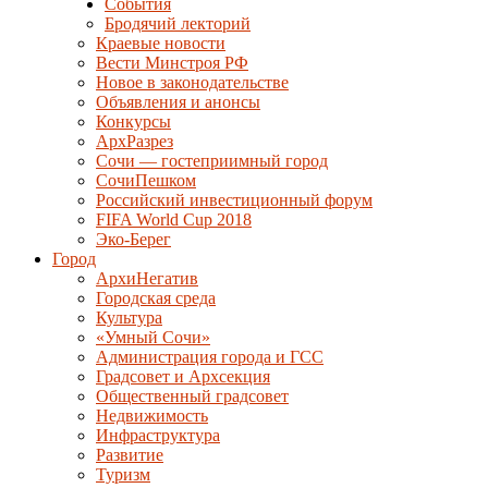
События
Бродячий лекторий
Краевые новости
Вести Минстроя РФ
Новое в законодательстве
Объявления и анонсы
Конкурсы
АрхРазрез
Сочи — гостеприимный город
СочиПешком
Российский инвестиционный форум
FIFA World Cup 2018
Эко-Берег
Город
АрхиНегатив
Городская среда
Культура
«Умный Сочи»
Администрация города и ГСС
Градсовет и Архсекция
Общественный градсовет
Недвижимость
Инфраструктура
Развитие
Туризм