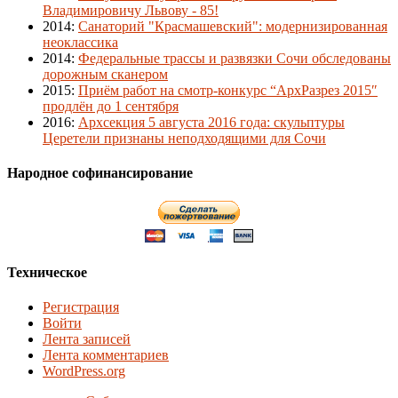
Владимировичу Львову - 85!
2014
:
Санаторий "Красмашевский": модернизированная
неоклассика
2014
:
Федеральные трассы и развязки Сочи обследованы
дорожным сканером
2015
:
Приём работ на смотр-конкурс “АрхРазрез 2015″
продлён до 1 сентября
2016
:
Архсекция 5 августа 2016 года: скульптуры
Церетели признаны неподходящими для Сочи
Народное софинансирование
Техническое
Регистрация
Войти
Лента записей
Лента комментариев
WordPress.org