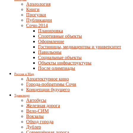
Археология
Книги
Прогулки
Публикации
Сочи-2014
Планировка
Спортивные объекты
Оформление
Гостиницы, медиацентры и университет
Павильоны
Социальные объекты
Объекты инфраструктуры
После олимпиады
Россия и Мир
Архитектурное кино
Города-побратимы Сочи
Концепции будущего
Транспорт
Автобусы
Железная дорога
Вело-СИМ
Вокзалы
Обход города
Дублер
Совмещённая дорога