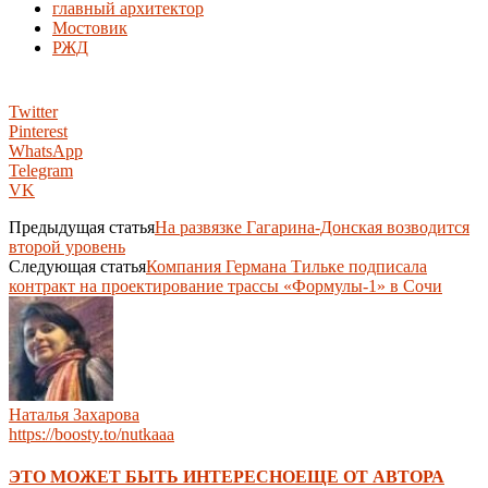
главный архитектор
Мостовик
РЖД
Twitter
Pinterest
WhatsApp
Telegram
VK
Предыдущая статья
На развязке Гагарина-Донская возводится
второй уровень
Следующая статья
Компания Германа Тильке подписала
контракт на проектирование трассы «Формулы-1» в Сочи
Наталья Захарова
https://boosty.to/nutkaaa
ЭТО МОЖЕТ БЫТЬ ИНТЕРЕСНО
ЕЩЕ ОТ АВТОРА