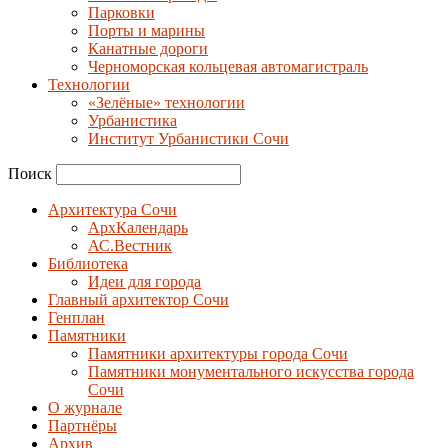
Парковки
Порты и марины
Канатные дороги
Черноморская кольцевая автомагистраль
Технологии
«Зелёные» технологии
Урбанистика
Институт Урбанистики Сочи
Поиск
Архитектура Сочи
АрхКалендарь
АС.Вестник
Библиотека
Идеи для города
Главный архитектор Сочи
Генплан
Памятники
Памятники архитектуры города Сочи
Памятники монументального искусства города
Сочи
О журнале
Партнёры
Архив