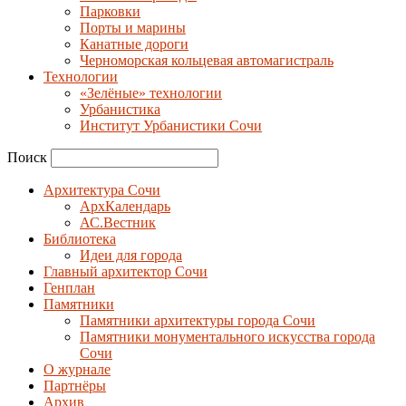
Парковки
Порты и марины
Канатные дороги
Черноморская кольцевая автомагистраль
Технологии
«Зелёные» технологии
Урбанистика
Институт Урбанистики Сочи
Поиск
Архитектура Сочи
АрхКалендарь
АС.Вестник
Библиотека
Идеи для города
Главный архитектор Сочи
Генплан
Памятники
Памятники архитектуры города Сочи
Памятники монументального искусства города
Сочи
О журнале
Партнёры
Архив