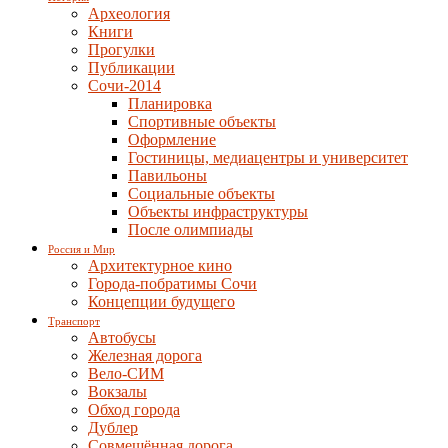
Археология
Книги
Прогулки
Публикации
Сочи-2014
Планировка
Спортивные объекты
Оформление
Гостиницы, медиацентры и университет
Павильоны
Социальные объекты
Объекты инфраструктуры
После олимпиады
Россия и Мир
Архитектурное кино
Города-побратимы Сочи
Концепции будущего
Транспорт
Автобусы
Железная дорога
Вело-СИМ
Вокзалы
Обход города
Дублер
Совмещённая дорога