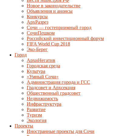
Вести Минстроя РФ
Новое в законодательстве
Объявления и анонсы
Конкурсы
АрхРазрез
Сочи — гостеприимный город
СочиПешком
Российский инвестиционный форум
FIFA World Cup 2018
Эко-Берег
Город
АрхиНегатив
Городская среда
Культура
«Умный Сочи»
Администрация города и ГСС
Градсовет и Архсекция
Общественный градсовет
Недвижимость
Инфраструктура
Развитие
Туризм
Экология
Проекты
Иностранные проекты для Сочи