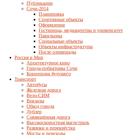
Публикации
Сочи-2014
Планировка
Спортивные объекты
Оформление
Гостиницы, медиацентры и университет
Павильоны
Социальные объекты
Объекты инфраструктуры
После олимпиады
Россия и Мир
Архитектурное кино
Города-побратимы Сочи
Концепции будущего
Транспорт
Автобусы
Железная дорога
Вело-СИМ
Вокзалы
Обход города
Дублер
Совмещённая дорога
Высокоскоростная магистраль
Развязки и перекрёстки
Мосты и переходы