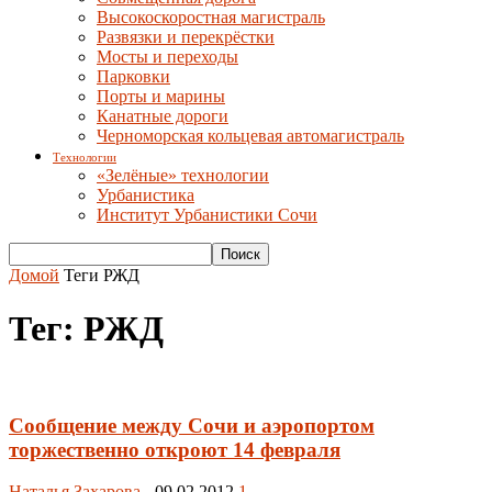
Высокоскоростная магистраль
Развязки и перекрёстки
Мосты и переходы
Парковки
Порты и марины
Канатные дороги
Черноморская кольцевая автомагистраль
Технологии
«Зелёные» технологии
Урбанистика
Институт Урбанистики Сочи
Домой
Теги
РЖД
Тег: РЖД
Сообщение между Сочи и аэропортом
торжественно откроют 14 февраля
Наталья Захарова
-
09.02.2012
1