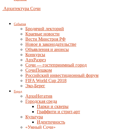
Архитектура Сочи
События
Бродячий лекторий
Краевые новости
Вести Минстроя РФ
Новое в законодательстве
Объявления и анонсы
Конкурсы
АрхРазрез
Сочи — гостеприимный город
СочиПешком
Российский инвестиционный форум
FIFA World Cup 2018
Эко-Берег
Город
АрхиНегатив
Городская среда
Парки и скверы
Граффити и стрит-арт
Культура
Идентичность
«Умный Сочи»