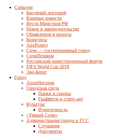
События
Бродячий лекторий
Краевые новости
Вести Минстроя РФ
Новое в законодательстве
Объявления и анонсы
Конкурсы
АрхРазрез
Сочи — гостеприимный город
СочиПешком
Российский инвестиционный форум
FIFA World Cup 2018
Эко-Берег
Город
АрхиНегатив
Городская среда
Парки и скверы
Граффити и стрит-арт
Культура
Идентичность
«Умный Сочи»
Администрация города и ГСС
Слушания
Документы