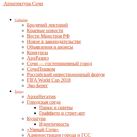
Архитектура Сочи
События
Бродячий лекторий
Краевые новости
Вести Минстроя РФ
Новое в законодательстве
Объявления и анонсы
Конкурсы
АрхРазрез
Сочи — гостеприимный город
СочиПешком
Российский инвестиционный форум
FIFA World Cup 2018
Эко-Берег
Город
АрхиНегатив
Городская среда
Парки и скверы
Граффити и стрит-арт
Культура
Идентичность
«Умный Сочи»
Администрация города и ГСС