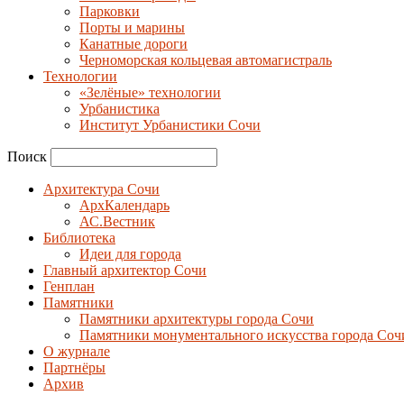
Парковки
Порты и марины
Канатные дороги
Черноморская кольцевая автомагистраль
Технологии
«Зелёные» технологии
Урбанистика
Институт Урбанистики Сочи
Поиск
Архитектура Сочи
АрхКалендарь
АС.Вестник
Библиотека
Идеи для города
Главный архитектор Сочи
Генплан
Памятники
Памятники архитектуры города Сочи
Памятники монументального искусства города Соч
О журнале
Партнёры
Архив