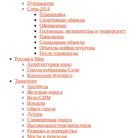
Публикации
Сочи-2014
Планировка
Спортивные объекты
Оформление
Гостиницы, медиацентры и университет
Павильоны
Социальные объекты
Объекты инфраструктуры
После олимпиады
Россия и Мир
Архитектурное кино
Города-побратимы Сочи
Концепции будущего
Транспорт
Автобусы
Железная дорога
Вело-СИМ
Вокзалы
Обход города
Дублер
Совмещённая дорога
Высокоскоростная магистраль
Развязки и перекрёстки
Мосты и переходы