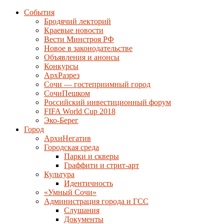
События
Бродячий лекторий
Краевые новости
Вести Минстроя РФ
Новое в законодательстве
Объявления и анонсы
Конкурсы
АрхРазрез
Сочи — гостеприимный город
СочиПешком
Российский инвестиционный форум
FIFA World Cup 2018
Эко-Берег
Город
АрхиНегатив
Городская среда
Парки и скверы
Граффити и стрит-арт
Культура
Идентичность
«Умный Сочи»
Администрация города и ГСС
Слушания
Документы