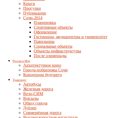
Книги
Прогулки
Публикации
Сочи-2014
Планировка
Спортивные объекты
Оформление
Гостиницы, медиацентры и университет
Павильоны
Социальные объекты
Объекты инфраструктуры
После олимпиады
Россия и Мир
Архитектурное кино
Города-побратимы Сочи
Концепции будущего
Транспорт
Автобусы
Железная дорога
Вело-СИМ
Вокзалы
Обход города
Дублер
Совмещённая дорога
Высокоскоростная магистраль