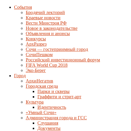
События
Бродячий лекторий
Краевые новости
Вести Минстроя РФ
Новое в законодательстве
Объявления и анонсы
Конкурсы
АрхРазрез
Сочи — гостеприимный город
СочиПешком
Российский инвестиционный форум
FIFA World Cup 2018
Эко-Берег
Город
АрхиНегатив
Городская среда
Парки и скверы
Граффити и стрит-арт
Культура
Идентичность
«Умный Сочи»
Администрация города и ГСС
Слушания
Документы