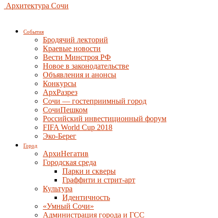
Архитектура Сочи
События
Бродячий лекторий
Краевые новости
Вести Минстроя РФ
Новое в законодательстве
Объявления и анонсы
Конкурсы
АрхРазрез
Сочи — гостеприимный город
СочиПешком
Российский инвестиционный форум
FIFA World Cup 2018
Эко-Берег
Город
АрхиНегатив
Городская среда
Парки и скверы
Граффити и стрит-арт
Культура
Идентичность
«Умный Сочи»
Администрация города и ГСС