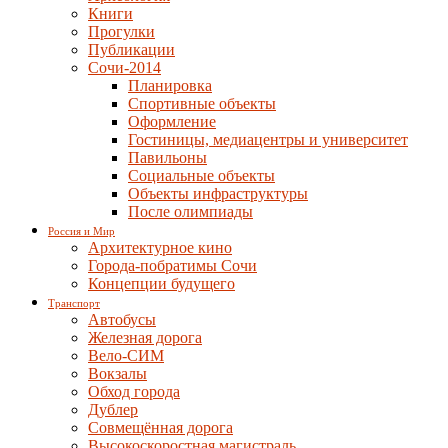
Книги
Прогулки
Публикации
Сочи-2014
Планировка
Спортивные объекты
Оформление
Гостиницы, медиацентры и университет
Павильоны
Социальные объекты
Объекты инфраструктуры
После олимпиады
Россия и Мир
Архитектурное кино
Города-побратимы Сочи
Концепции будущего
Транспорт
Автобусы
Железная дорога
Вело-СИМ
Вокзалы
Обход города
Дублер
Совмещённая дорога
Высокоскоростная магистраль