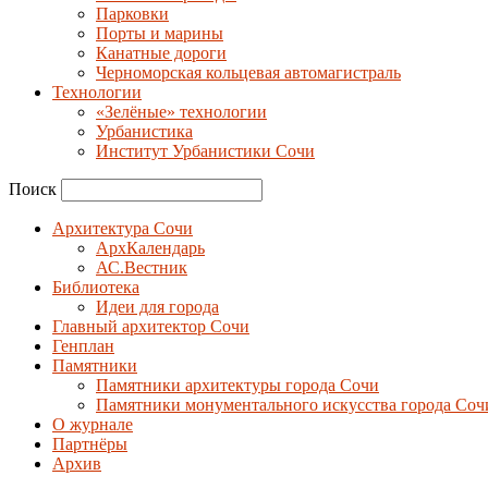
Парковки
Порты и марины
Канатные дороги
Черноморская кольцевая автомагистраль
Технологии
«Зелёные» технологии
Урбанистика
Институт Урбанистики Сочи
Поиск
Архитектура Сочи
АрхКалендарь
АС.Вестник
Библиотека
Идеи для города
Главный архитектор Сочи
Генплан
Памятники
Памятники архитектуры города Сочи
Памятники монументального искусства города Соч
О журнале
Партнёры
Архив