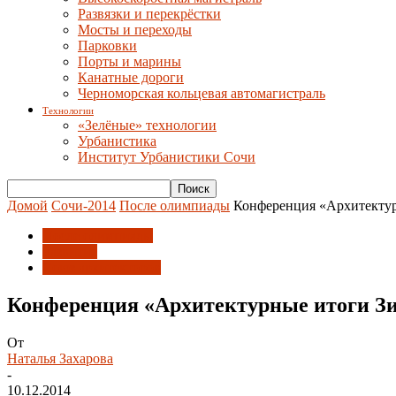
Развязки и перекрёстки
Мосты и переходы
Парковки
Порты и марины
Канатные дороги
Черноморская кольцевая автомагистраль
Технологии
«Зелёные» технологии
Урбанистика
Институт Урбанистики Сочи
Домой
Сочи-2014
После олимпиады
Конференция «Архитектур
После олимпиады
Развитие
Союз архитекторов
Конференция «Архитектурные итоги Зи
От
Наталья Захарова
-
10.12.2014