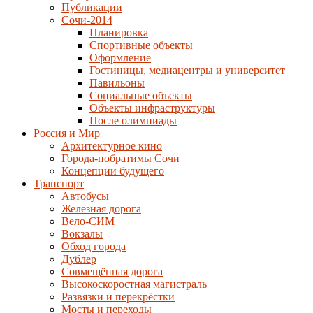
Публикации
Сочи-2014
Планировка
Спортивные объекты
Оформление
Гостиницы, медиацентры и университет
Павильоны
Социальные объекты
Объекты инфраструктуры
После олимпиады
Россия и Мир
Архитектурное кино
Города-побратимы Сочи
Концепции будущего
Транспорт
Автобусы
Железная дорога
Вело-СИМ
Вокзалы
Обход города
Дублер
Совмещённая дорога
Высокоскоростная магистраль
Развязки и перекрёстки
Мосты и переходы