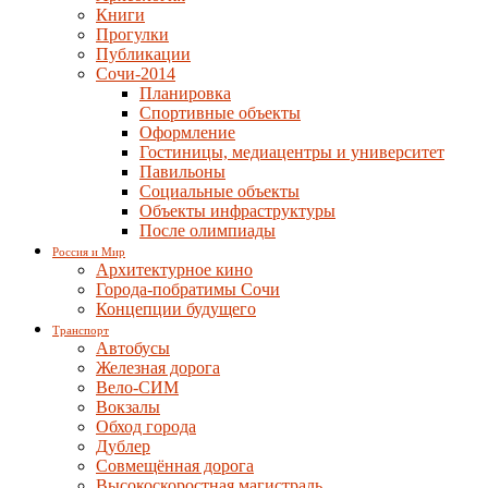
Книги
Прогулки
Публикации
Сочи-2014
Планировка
Спортивные объекты
Оформление
Гостиницы, медиацентры и университет
Павильоны
Социальные объекты
Объекты инфраструктуры
После олимпиады
Россия и Мир
Архитектурное кино
Города-побратимы Сочи
Концепции будущего
Транспорт
Автобусы
Железная дорога
Вело-СИМ
Вокзалы
Обход города
Дублер
Совмещённая дорога
Высокоскоростная магистраль