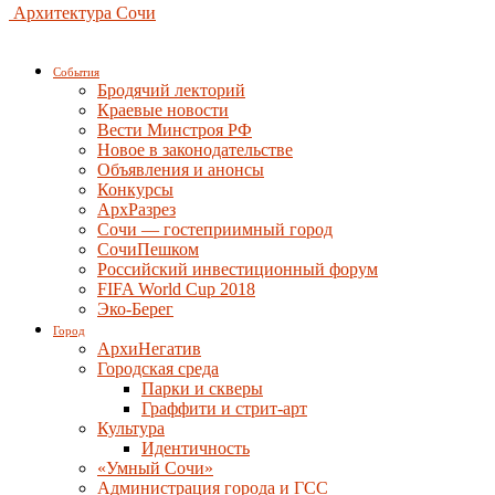
Архитектура Сочи
События
Бродячий лекторий
Краевые новости
Вести Минстроя РФ
Новое в законодательстве
Объявления и анонсы
Конкурсы
АрхРазрез
Сочи — гостеприимный город
СочиПешком
Российский инвестиционный форум
FIFA World Cup 2018
Эко-Берег
Город
АрхиНегатив
Городская среда
Парки и скверы
Граффити и стрит-арт
Культура
Идентичность
«Умный Сочи»
Администрация города и ГСС