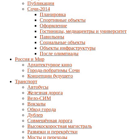
Публикации
Сочи-2014
Планировка
Спортивные объекты
Оформление
Гостиницы, медиацентры и университет
Павильоны
Социальные объекты
Объекты инфраструктуры
После олимпиады
Россия и Мир
Архитектурное кино
Города-побратимы Сочи
Концепции будущего
Транспорт
Автобусы
Железная дорога
Вело-СИМ
Вокзалы
Обход города
Дублер
Совмещённая дорога
Высокоскоростная магистраль
Развязки и перекрёстки
Мосты и переходы