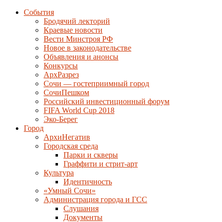
События
Бродячий лекторий
Краевые новости
Вести Минстроя РФ
Новое в законодательстве
Объявления и анонсы
Конкурсы
АрхРазрез
Сочи — гостеприимный город
СочиПешком
Российский инвестиционный форум
FIFA World Cup 2018
Эко-Берег
Город
АрхиНегатив
Городская среда
Парки и скверы
Граффити и стрит-арт
Культура
Идентичность
«Умный Сочи»
Администрация города и ГСС
Слушания
Документы