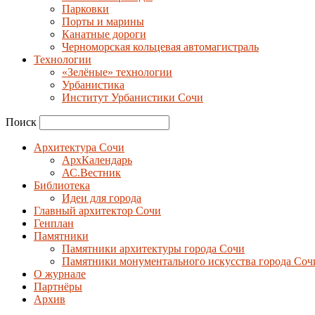
Парковки
Порты и марины
Канатные дороги
Черноморская кольцевая автомагистраль
Технологии
«Зелёные» технологии
Урбанистика
Институт Урбанистики Сочи
Поиск
Архитектура Сочи
АрхКалендарь
АС.Вестник
Библиотека
Идеи для города
Главный архитектор Сочи
Генплан
Памятники
Памятники архитектуры города Сочи
Памятники монументального искусства города Соч
О журнале
Партнёры
Архив