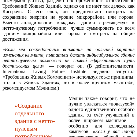
шт.Вермон (США), разделят настороженность относительно
Требований Живых Зданий, однако он не идёт так далеко, как
Касгроув. С его слов, он предпочитает смотреть на
сохранение энергии на уровне микрорайона или города.
Вместо аплодирования каждому зданию стремящемуся к
нетто-нулевому потреблению, лучше суммировать по всем
зданиям микрорайона или города и смотреть на общие
достижения.
«Если мы сосредоточим внимание на большей картине
изменения климата, пытаться делать индивидуальное здание
нетто-нулевым возможно не самый эффективный путь
достижения цели»
, — говорит он. (В действительности,
International Living Future Institute недавно запустил
«Требования Живых Коммюнити» используя те же принципы,
что и в Живых Зданиях, но в более крупном масштабе,
рекомендуемом Мэлином.)
Мэлин также говорит, что не
нужно увлекаться «показухой»
«Создание
одного единственного особого
отдельного
здания, за счёт улучшений в
здания с нетто-
более широком масштабе —
особенно для колледжных
нулевым
кампусов.
«Если у вас набор
потреблением
существующих зданий, очень