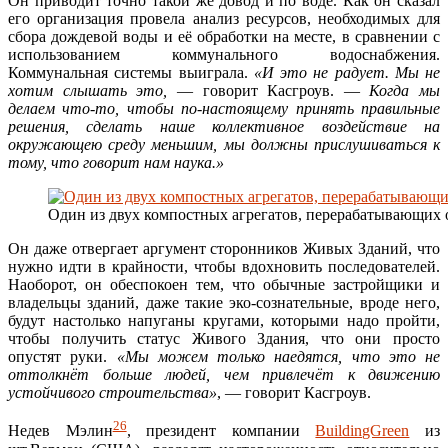
Он приводит точно такой же довод и по воде. Как он сказал
его организация провела анализ ресурсов, необходимых для
сбора дождевой воды и её обработки на месте, в сравнении с
использованием коммунального водоснабжения.
Коммунальная системы выиграла.
«И это не радует. Мы не
хотим слышать это,
— говорит Касгроув. —
Когда мы
делаем что-то, чтобы по-настоящему принять правильные
решения, сделать наше коллективное воздействие на
окружающею среду меньшим, мы должны прислушиваться к
тому, что говорит нам наука.»
Один из двух компостных агрегатов, перерабатывающих от
Он даже отвергает аргумент сторонников Живых Зданий, что
нужно идти в крайности, чтобы вдохновить последователей.
Наоборот, он обеспокоен тем, что обычные застройщики и
владельцы зданий, даже такие эко-сознательные, вроде него,
будут настолько напуганы кругами, которыми надо пройти,
чтобы получить статус Живого Здания, что они просто
опустят руки.
«Мы можем только наедятся, что это не
оттолкнёт больше людей, чем привлечёт к движению
устойчивого строительства»
, — говорит Касгроув.
26
Недев Мэлин
, президент компании
BuildingGreen
из