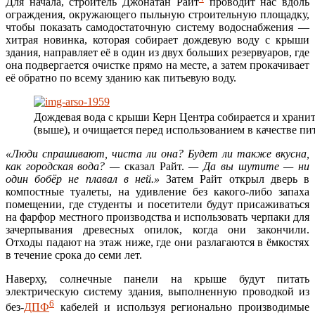
Для начала, строитель Джонатан Райт
проводит нас вдоль
ограждения, окружающего пыльную строительную площадку,
чтобы показать самодостаточную систему водоснабжения —
хитрая новинка, которая собирает дождевую воду с крыши
здания, направляет её в один из двух больших резервуаров, где
она подвергается очистке прямо на месте, а затем прокачивает
её обратно по всему зданию как питьевую воду.
Дождевая вода с крыши Керн Центра собирается и хранит
(выше), и очищается перед использованием в качестве пи
«Люди спрашивают, чиста ли она? Будет ли также вкусна,
как городская вода? —
сказал Райт.
— Да вы шутите — ни
один бобёр не плавал в ней.»
Затем Райт открыл дверь в
компостные туалеты, на удивление без какого-либо запаха
помещении, где студенты и посетители будут присаживаться
на фарфор местного производства и использовать черпаки для
зачерпывания древесных опилок, когда они закончили.
Отходы падают на этаж ниже, где они разлагаются в ёмкостях
в течение срока до семи лет.
Наверху, солнечные панели на крыше будут питать
электрическую систему здания, выполненную проводкой из
6
без-
ДПФ
кабелей и используя регионально производимые