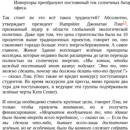
Инверторы преобразуют постоянный ток солнечных батар
офиса.
Так стоит ли это всё таких трудностей? Абсолютно,
23
утверждает президент Hampshire Джонатан Лэш
,
признанный лидер в области глобальной экологической
политики. Даже при том, что цена строительства была на 10
процентов выше традиционных проектов, говорит он, оно
сэкономит гораздо больше этого энергосбережением. А самое
главное, Живое Здание воплощает зелёные принципы
колледжа, которые недавно были расширены до цели перехода
полностью на солнечную энергию.
«Мы хотим, чтобы
каждый посетивший этот кампус подумал: ‘Это то, что
можно сделать, почему мы должны делать что-то другое?'»
— сказал Лэш. (Оно также не вредит конкурсу поступающих
студентов. Во время экскурсии для прессы, мимо прошли два
тура для поступающих, и ведущие эти группы подчёркивали
зелёные черты Kern Center).
И иногда необходимо ставить крупные цели, говорит Лэш, не
только чтобы привлечь внимание, но и получить
финансирование.
«Меценатов воодушевило то, что здание
было далеко впереди всего передового, — сказал он. — Если бы
мы сделали что-либо, бывшее всего-лишь достаточно
зелёным, но не особенным, было бы намного сложнее собрать