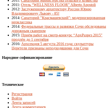
2011
:
Санаторий Министерства сельского хозяйства
2011
:
Отель “WELLNESS FLOOR” Alberto Apostoli
2012
:
Заслуженному архитектору России Юрию
Владимировичу Львову - 85!
2014
:
Санаторий "Красмашевский": модернизированная
неоклассика
2014
:
Федеральные трассы и развязки Сочи обследованы
дорожным сканером
2015
:
Приём работ на смотр-конкурс “АрхРазрез 2015″
продлён до 1 сентября
2016
:
Архсекция 5 августа 2016 года: скульптуры
Церетели признаны неподходящими для Сочи
Народное софинансирование
Техническое
Регистрация
Войти
Лента записей
Лента комментариев