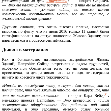
удовлетворяют ли цели
императива
?
— говорит Стёржен.
—
Что вы балансируете ресурсы сайта, и что вы не только
можете жить в условиях сайта, но также имеет
возможность восстановить место, где вы строите, с
экологической точки зрения.»
Другими словами, это очень высокая планка, настолько
высокая, по факту, что на июль 2016 только 11 зданий были
сертифицированы на статус полностью Живого Здания; еще
пара десятков в процессе сертификации.
Дьявол в материалах
Как и большинство начинающих застройщиков Живых
Зданий, Hampshire College встретился с рядом трудностей,
особенно при обеспечении того, что ни одна деталь, ни
проволочка, ни декоративная шапочка гвоздя, не содержала
ничего из красного листа токсичности.
«Иногда вы последуете плану, а спустя два месяца, как вы
посчитаете, что уже закупили что-то, вы обнаружите, что
21
это не может использоваться
, — говорит Карл Вебер
,
менеджер проекта Hampshire. —
Это произошло с нашим
электрическим оборудованием. Все работали над этой
проблемой, и это вероятно, вызвало самое большое