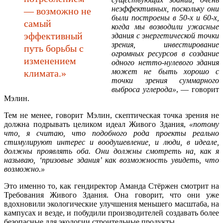
неэффективных, поскольку они
— возможно не
были построены в 50-х и 60-х,
самый
когда мы возводили ужасные
эффективный
здания с энергетической точки
зрения, инвестирование
путь борьбы с
огромных ресурсов в создание
изменением
одного нетто-нулевого здания
может не быть хорошо с
климата.»
точки зрения суммарного
выброса углерода»
, — говорит
Мэлин.
Тем не менее, говорит Мэлин, скептическая точка зрения не
должна подрывать целиком идеал Живого Здания,
«потому
что, я считаю, что подобного рода проекты реально
стимулируют интерес и воодушевление, и люди, в идеале,
должны проявлять оба. Они должны смотреть на, как я
называю, ‘призовые здания’ как возможность увидеть, что
возможно.»
Это именно то, как гендиректор Аманда Стёржен смотрит на
Требования Живого Здания. Она говорит, что они уже
вдохновили экологические улучшения меньшего масштаба, на
кампусах и везде, и побудили производителей создавать более
безопасные для экологии строительные продукты.