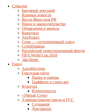
События
Бродячий лекторий
Краевые новости
Вести Минстроя РФ
Новое в законодательстве
Объявления и анонсы
Конкурсы
АрхРазрез
Сочи — гостеприимный город
СочиПешком
Российский инвестиционный форум
FIFA World Cup 2018
Эко-Берег
Город
АрхиНегатив
Городская среда
Парки и скверы
Граффити и стрит-арт
Культура
Идентичность
«Умный Сочи»
Администрация города и ГСС
Слушания
Документы