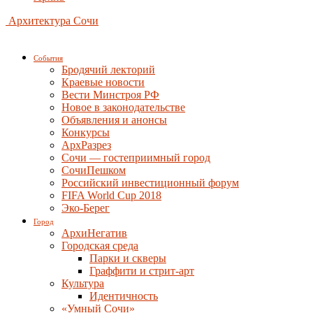
Архитектура Сочи
События
Бродячий лекторий
Краевые новости
Вести Минстроя РФ
Новое в законодательстве
Объявления и анонсы
Конкурсы
АрхРазрез
Сочи — гостеприимный город
СочиПешком
Российский инвестиционный форум
FIFA World Cup 2018
Эко-Берег
Город
АрхиНегатив
Городская среда
Парки и скверы
Граффити и стрит-арт
Культура
Идентичность
«Умный Сочи»