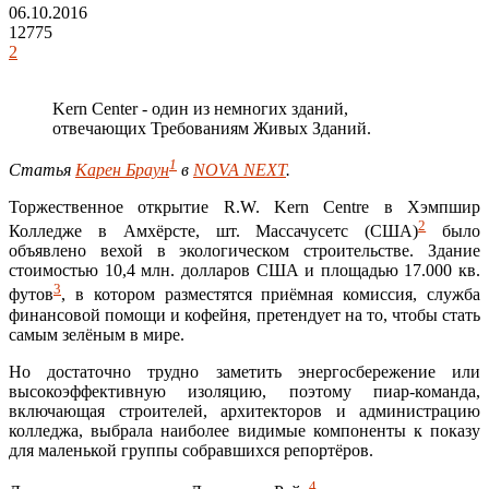
06.10.2016
12775
2
Kern Center - один из немногих зданий,
отвечающих Требованиям Живых Зданий.
1
Статья
Карен Браун
в
NOVA NEXT
.
Торжественное открытие R.W. Kern Centre в Хэмпшир
2
Колледже в Амхёрсте, шт. Массачусетс (США)
было
объявлено вехой в экологическом строительстве. Здание
стоимостью 10,4 млн. долларов США и площадью 17.000 кв.
3
футов
, в котором разместятся приёмная комиссия, служба
финансовой помощи и кофейня, претендует на то, чтобы стать
самым зелёным в мире.
Но достаточно трудно заметить энергосбережение или
высокоэффективную изоляцию, поэтому пиар-команда,
включающая строителей, архитекторов и администрацию
колледжа, выбрала наиболее видимые компоненты к показу
для маленькой группы собравшихся репортёров.
4