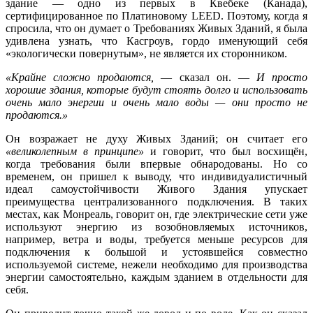
здание — одно из первых в Квебеке (Канада),
сертифицированное по Платиновому LEED. Поэтому, когда я
спросила, что он думает о Требованиях Живых Зданий, я была
удивлена узнать, что Касгроув, гордо именующий себя
«экологически повернутым», не является их сторонником.
«Крайне сложно продаются,
— сказал он. —
И просто
хорошие здания, которые будут стоять долго и использовать
очень мало энергии и очень мало воды — они просто не
продаются.»
Он возражает не духу Живых Зданий; он считает его
«великолепным в принципе»
и говорит, что был восхищён,
когда требования были впервые обнародованы. Но со
временем, он пришел к выводу, что индивидуалистичный
идеал самоустойчивости Живого Здания упускает
преимущества централизованного подключения. В таких
местах, как Монреаль, говорит он, где электрические сети уже
используют энергию из возобновляемых источников,
например, ветра и воды, требуется меньше ресурсов для
подключения к большой и устоявшейся совместно
используемой системе, нежели необходимо для производства
энергии самостоятельно, каждым зданием в отдельности для
себя.