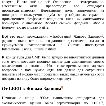
кожуха. И это ещё не всё. Отопление — геотермальное.
Стеклянные окна превосходят все стандарты
производительности. Деревянные полы выполнены из
повторно используемого дуба от разобранных сараев с
применением безформальдегидного клея
«и отделанного
полимером с тыльного фасада сырной фабрики Cabot в
Вермонте»
, по словам Райта.
7
Всё это ради прохождения «Требований Живого Здания»
,
редкого знака отличия, созданного десятилетие назад и
курируемого расположенным в Сиэтле институтом
International Living Futures Institute.
К концу тура для СМИ было трудно не впечатлиться длиной
того пути, которым прошло здание для уменьшения своего
воздействия на экологию. Но в тоже время, можно задаться
вопросом: а нам нужно идти так далеко для сохранения
планеты? И можно ли с проектами таких максимумов как этот
потерять из виду более широкую картину?
8
От LEED к Живым Зданиям
Начиная с конца 1990-х, наивысшим стандартом для
9
экологических зданий была сертификация по LEED
,