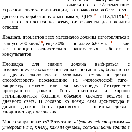
химикатов в 22-элементном
«красном листе» организации, включающем асбест, ртуть,
16
17
древесину, обработанную мышьяком, ДПФ
и ПХД/ПХБ
,
— и это относится ко всему, от изоленты до покрытия
отводов.
Двадцать процентов всех материалов должны изготовляться в
18
19
радиусе 300 миль
, еще 30% — не далее 620 миль
. Такой
же принцип относительно нанимаемых рабочих и
консультантов.
Площадка для здания должна выбираться с
исключением сельскохозяйственных, пойменных, болотистых
и других экологически уязвимых земель и должна
способствовать перемещению на «человеческой тяге»,
например, пешком или на велосипеде. Интерьерное
пространство должно быть приятным и хорошо
вентилироваться большим объемом свежего воздуха и
дневного света. В добавок ко всему, сама архитектура и
дизайн должны быть красивыми — эстетика должна
«поднимать дух человека».
Много запрашивается? Возможно.
«Цель нашей программы —
утвердить то, к чему, как мы думаем, должны идти здания в