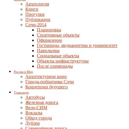
Археология
Книги
Прогулки
Публикации
Сочи-2014
Планировка
Спортивные объекты
Оформление
Гостиницы, медиацентры и университет
Павильоны
Социальные объекты
Объекты инфраструктуры
После олимпиады
Россия и Мир
Архитектурное кино
Города-побратимы Сочи
Концепции будущего
Транспорт
Автобусы
Железная дорога
Вело-СИМ
Вокзалы
Обход города
Дублер
Совмещённая дорога