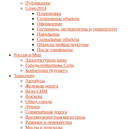
Публикации
Сочи-2014
Планировка
Спортивные объекты
Оформление
Гостиницы, медиацентры и университет
Павильоны
Социальные объекты
Объекты инфраструктуры
После олимпиады
Россия и Мир
Архитектурное кино
Города-побратимы Сочи
Концепции будущего
Транспорт
Автобусы
Железная дорога
Вело-СИМ
Вокзалы
Обход города
Дублер
Совмещённая дорога
Высокоскоростная магистраль
Развязки и перекрёстки
Мосты и переходы