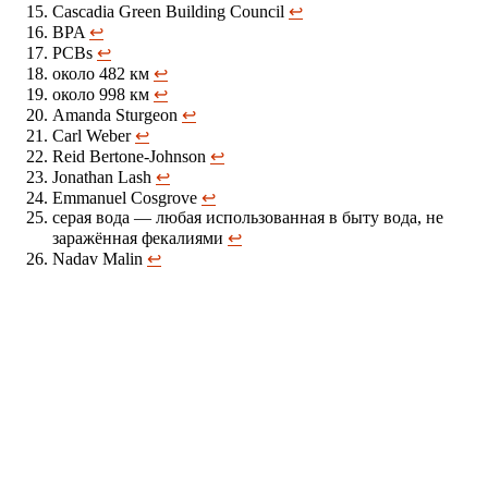
Cascadia Green Building Council
↩
BPA
↩
PCBs
↩
около 482 км
↩
около 998 км
↩
Amanda Sturgeon
↩
Carl Weber
↩
Reid Bertone-Johnson
↩
Jonathan Lash
↩
Emmanuel Cosgrove
↩
серая вода — любая использованная в быту вода, не
заражённая фекалиями
↩
Nadav Malin
↩