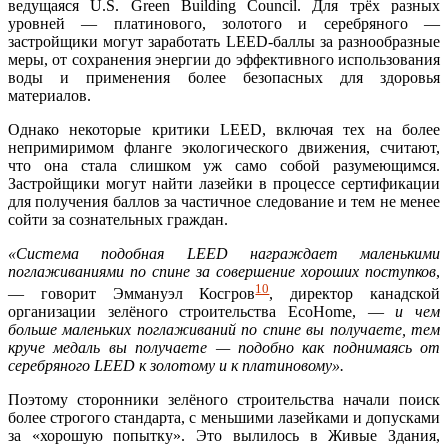
ведущаяся U.S. Green Building Council. Для трёх разных
уровней — платинового, золотого и серебряного —
застройщики могут заработать LEED-баллы за разнообразные
меры, от сохранения энергии до эффективного использования
воды и применения более безопасных для здоровья
материалов.
Однако некоторые критики LEED, включая тех на более
непримиримом фланге экологического движения, считают,
что она стала слишком уж само собой разумеющимся.
Застройщики могут найти лазейки в процессе сертификации
для получения баллов за частичное следование и тем не менее
сойти за сознательных граждан.
«Система подобная LEED награждает маленькими
поглаживаниями по спине за совершение хороших поступков
,
10
— говорит Эммануэл Косгров
, директор канадской
организации зелёного строительства EcoHome, —
и чем
больше маленьких поглаживаний по спине вы получаете, тем
круче медаль вы получаете — подобно как поднимаясь от
серебряного LEED к золотому и к платиновому».
Поэтому сторонники зелёного строительства начали поиск
более строгого стандарта, с меньшими лазейками и допусками
за «хорошую попытку». Это вылилось в Живые Здания,