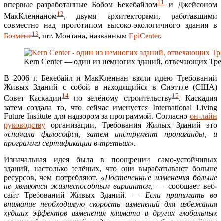
11
впервые разработанные Бобом Бекебайлом
и Джейсоном
12
МакКленнаном
, двумя архитекторами, работавшими
совместно над прототипом высоко-экологичного здания в
13
Бозмене
, шт. Монтана, названным
EpiCenter
.
Kern Center — один из немногих зданий, отвечающих Т
В 2006 г. Бекебайл и МакКленнан взяли идею Требований
Живых Зданий с собой в находящийся в Сиэттле (США)
14
15
Совет Каскадии
по зелёному строительству
. Каскадия
затем создала то, что сейчас именуется International Living
Future Institute для надзором за программой. Согласно
он-лайн
руководству
организации, Требования Жилых Зданий это
«сначала философия, затем инструмент пропаганды, и
программа сертификации в-третьих»
.
Изначальная идея была в поощрении само-устойчивых
зданий, настолько зелёных, что они вырабатывают больше
ресурсов, чем потребляют.
«Постепенные изменения больше
не являются жизнеспособным вариантом
, — сообщает веб-
сайт Требований Живых Зданий. —
Если принимать во
внимание необходимую скорость изменений для избежания
худших эффектов изменения климата и других глобальных