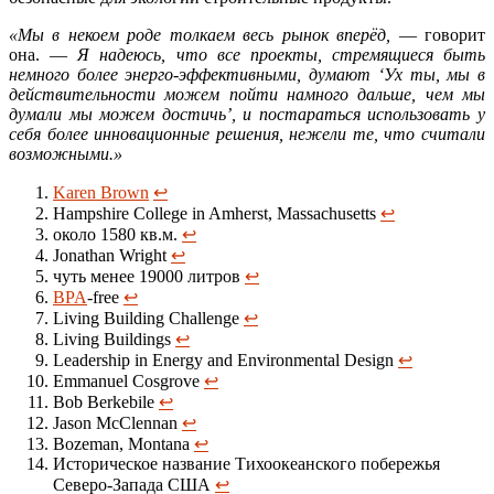
«Мы в некоем роде толкаем весь рынок вперёд,
— говорит
она. —
Я надеюсь, что все проекты, стремящиеся быть
немного более энерго-эффективными, думают ‘Ух ты, мы в
действительности можем пойти намного дальше, чем мы
думали мы можем достичь’, и постараться использовать у
себя более инновационные решения, нежели те, что считали
возможными.»
Karen Brown
↩
Hampshire College in Amherst, Massachusetts
↩
около 1580 кв.м.
↩
Jonathan Wright
↩
чуть менее 19000 литров
↩
BPA
-free
↩
Living Building Challenge
↩
Living Buildings
↩
Leadership in Energy and Environmental Design
↩
Emmanuel Cosgrove
↩
Bob Berkebile
↩
Jason McClennan
↩
Bozeman, Montana
↩
Историческое название Тихоокеанского побережья
Северо-Запада США
↩