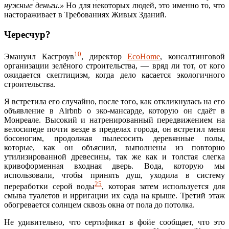
нужные деньги.»
Но для некоторых людей, это именно то, что
настораживает в Требованиях Живых Зданий.
Чересчур?
10
Эмануил Касгроув
, директор
EcoHome
, консалтинговой
организации зелёного строительства, — вряд ли тот, от кого
ожидается скептицизм, когда дело касается экологичного
строительства.
Я встретила его случайно, после того, как откликнулась на его
объявление в Airbnb о эко-мансарде, которую он сдаёт в
Монреале. Высокий и натренированный передвижением на
велосипеде почти везде в пределах города, он встретил меня
босоногим, продолжая пылесосить деревянные полы,
которые, как он объяснил, выполнены из повторно
утилизированной древесины, так же как и толстая слегка
кривоформенная входная дверь. Вода, которую мы
использовали, чтобы принять душ, уходила в систему
25
переработки серой воды
, которая затем используется для
смыва туалетов и ирригации их сада на крыше. Третий этаж
обогревается солнцем сквозь окна от пола до потолка.
Не удивительно, что сертификат в фойе сообщает, что это