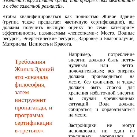
изменений окружающей среды, наш прогресс был мельчайшим
и с едва заметной разницей»
.
Чтобы квалифицироваться как полностью Живое Здание
(группа также предлагает частичную сертификацию), вы
должны получить высшую оценку по семи категориям
эффективности, называемым «лепестками»: Место, Водные
ресурсы, Энергетические ресурсы, Здоровье и Благополучие,
Материалы, Ценность и Красота.
Например, потребление
энергии должно быть нетто-
Tребования
нулевым или нетто-
Жилых Зданий
положительным; вся энергия
это «сначала
должна производиться на
месте, без сжигания, и также
философия,
должен быть способ для
затем
хранения избыточной энергии
на случай чрезвычайных
инструмент
ситуаций. Вода должна
пропаганды, и
собираться и обрабатываться
программа
на месте.
сертификации
Застройщики не могут
в-третьих».
использовать ни один из
токсичных материалов и