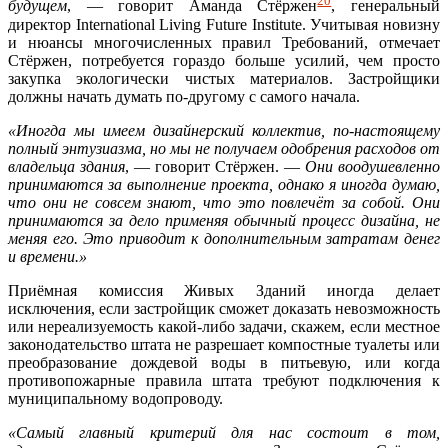
20
будущем
, — говорит Аманда Стёржен
, генеральный
директор International Living Future Institute. Учитывая новизну
и нюансы многочисленных правил Требований, отмечает
Стёржен, потребуется гораздо больше усилий, чем просто
закупка экологически чистых материалов. Застройщики
должны начать думать по-другому с самого начала.
«Иногда мы имеем дизайнерский коллектив, по-настоящему
полный энтузиазма, но мы не получаем одобрения расходов от
владельца здания
, — говорит Стёржен. —
Они воодушевленно
принимаются за выполнение проекта, однако я иногда думаю,
что они не совсем знают, что это повлечёт за собой. Они
принимаются за дело применяя обычный процесс дизайна, не
меняя его. Это приводит к дополнительным затратам денег
и времени.»
Приёмная комиссия Живых Зданий иногда делает
исключения, если застройщик сможет доказать невозможность
или нереализуемость какой-либо задачи, скажем, если местное
законодательство штата не разрешает компостные туалеты или
преобразование дождевой воды в питьевую, или когда
противопожарные правила штата требуют подключения к
муниципальному водопроводу.
«Самый главный критерий для нас состоит в том,