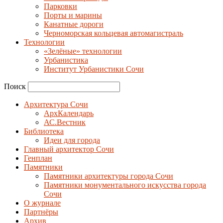
Парковки
Порты и марины
Канатные дороги
Черноморская кольцевая автомагистраль
Технологии
«Зелёные» технологии
Урбанистика
Институт Урбанистики Сочи
Поиск
Архитектура Сочи
АрхКалендарь
АС.Вестник
Библиотека
Идеи для города
Главный архитектор Сочи
Генплан
Памятники
Памятники архитектуры города Сочи
Памятники монументального искусства города
Сочи
О журнале
Партнёры
Архив