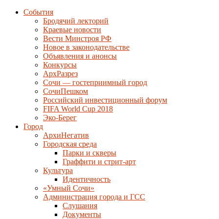
События
Бродячий лекторий
Краевые новости
Вести Минстроя РФ
Новое в законодательстве
Объявления и анонсы
Конкурсы
АрхРазрез
Сочи — гостеприимный город
СочиПешком
Российский инвестиционный форум
FIFA World Cup 2018
Эко-Берег
Город
АрхиНегатив
Городская среда
Парки и скверы
Граффити и стрит-арт
Культура
Идентичность
«Умный Сочи»
Администрация города и ГСС
Слушания
Документы