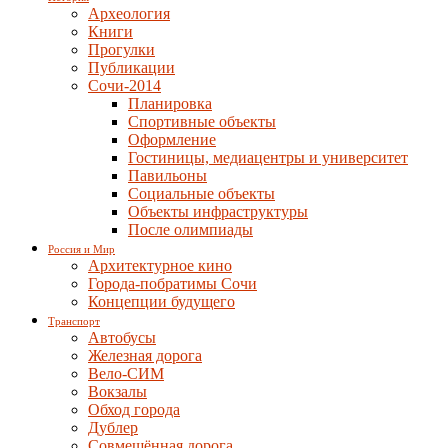
Археология
Книги
Прогулки
Публикации
Сочи-2014
Планировка
Спортивные объекты
Оформление
Гостиницы, медиацентры и университет
Павильоны
Социальные объекты
Объекты инфраструктуры
После олимпиады
Россия и Мир
Архитектурное кино
Города-побратимы Сочи
Концепции будущего
Транспорт
Автобусы
Железная дорога
Вело-СИМ
Вокзалы
Обход города
Дублер
Совмещённая дорога