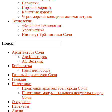
Парковки
Порты и марины
Канатные дороги
Черноморская кольцевая автомагистраль
Технологии
«Зелёные» технологии
Урбанистика
Институт Урбанистики Сочи
Поиск
Архитектура Сочи
АрхКалендарь
АС.Вестник
Библиотека
Идеи для города
Главный архитектор Сочи
Генплан
Памятники
Памятники архитектуры города Сочи
Памятники монументального искусства города
Сочи
О журнале
Партнёры
Архив