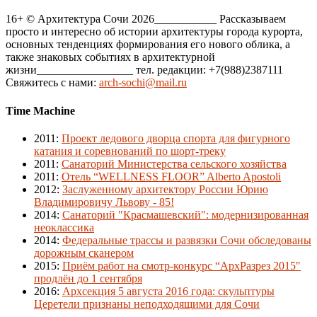
16+ © Архитектура Сочи 2026___________ Рассказываем
просто и интересно об истории архитектуры города курорта,
основных тенденциях формирования его нового облика, а
также знаковых событиях в архитектурной
жизни_________________ тел. редакции: +7(988)2387111
Свяжитесь с нами:
arch-sochi@mail.ru
Time Machine
2011
:
Проект ледового дворца спорта для фигурного
катания и соревнований по шорт-треку
2011
:
Санаторий Министерства сельского хозяйства
2011
:
Отель “WELLNESS FLOOR” Alberto Apostoli
2012
:
Заслуженному архитектору России Юрию
Владимировичу Львову - 85!
2014
:
Санаторий "Красмашевский": модернизированная
неоклассика
2014
:
Федеральные трассы и развязки Сочи обследованы
дорожным сканером
2015
:
Приём работ на смотр-конкурс “АрхРазрез 2015″
продлён до 1 сентября
2016
:
Архсекция 5 августа 2016 года: скульптуры
Церетели признаны неподходящими для Сочи