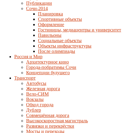
Публикации
Сочи-2014
Планировка
Спортивные объекты
Оформление
Гостиницы, медиацентры и университет
Павильоны
Социальные объекты
Объекты инфраструктуры
После олимпиады
Россия и Мир
Архитектурное кино
Города-побратимы Сочи
Концепции будущего
Транспорт
Автобусы
Железная дорога
Вело-СИМ
Вокзалы
Обход города
Дублер
Совмещённая дорога
Высокоскоростная магистраль
Развязки и перекрёстки
Мосты и переходы