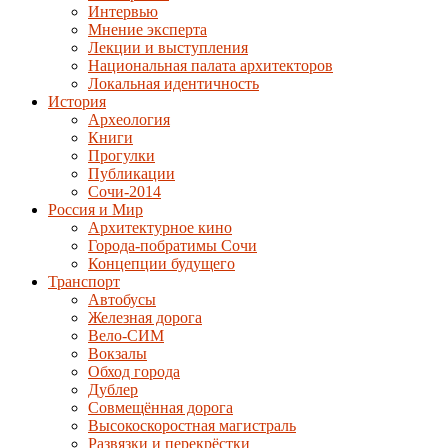
Интервью
Мнение эксперта
Лекции и выступления
Национальная палата архитекторов
Локальная идентичность
История
Археология
Книги
Прогулки
Публикации
Сочи-2014
Россия и Мир
Архитектурное кино
Города-побратимы Сочи
Концепции будущего
Транспорт
Автобусы
Железная дорога
Вело-СИМ
Вокзалы
Обход города
Дублер
Совмещённая дорога
Высокоскоростная магистраль
Развязки и перекрёстки