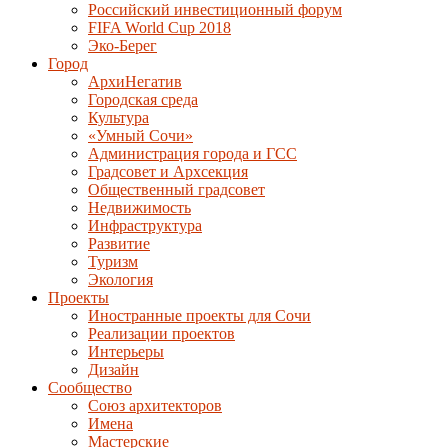
Российский инвестиционный форум
FIFA World Cup 2018
Эко-Берег
Город
АрхиНегатив
Городская среда
Культура
«Умный Сочи»
Администрация города и ГСС
Градсовет и Архсекция
Общественный градсовет
Недвижимость
Инфраструктура
Развитие
Туризм
Экология
Проекты
Иностранные проекты для Сочи
Реализации проектов
Интерьеры
Дизайн
Сообщество
Союз архитекторов
Имена
Мастерские