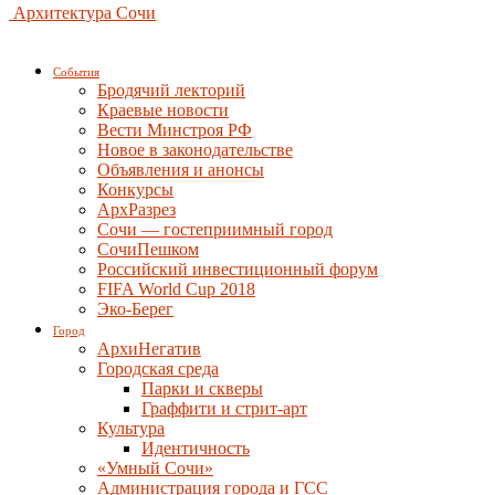
Архитектура Сочи
События
Бродячий лекторий
Краевые новости
Вести Минстроя РФ
Новое в законодательстве
Объявления и анонсы
Конкурсы
АрхРазрез
Сочи — гостеприимный город
СочиПешком
Российский инвестиционный форум
FIFA World Cup 2018
Эко-Берег
Город
АрхиНегатив
Городская среда
Парки и скверы
Граффити и стрит-арт
Культура
Идентичность
«Умный Сочи»
Администрация города и ГСС