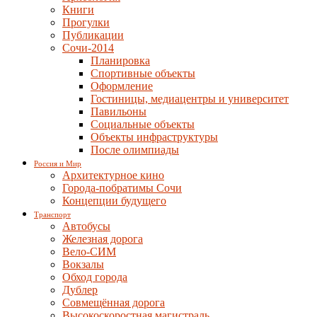
Книги
Прогулки
Публикации
Сочи-2014
Планировка
Спортивные объекты
Оформление
Гостиницы, медиацентры и университет
Павильоны
Социальные объекты
Объекты инфраструктуры
После олимпиады
Россия и Мир
Архитектурное кино
Города-побратимы Сочи
Концепции будущего
Транспорт
Автобусы
Железная дорога
Вело-СИМ
Вокзалы
Обход города
Дублер
Совмещённая дорога
Высокоскоростная магистраль