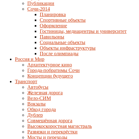
Публикации
Сочи-2014
Планировка
Спортивные объекты
Оформление
Гостиницы, медиацентры и университет
Павильоны
Социальные объекты
Объекты инфраструктуры
После олимпиады
Россия и Мир
Архитектурное кино
Города-побратимы Сочи
Концепции будущего
Транспорт
Автобусы
Железная дорога
Вело-СИМ
Вокзалы
Обход города
Дублер
Совмещённая дорога
Высокоскоростная магистраль
Развязки и перекрёстки
Мосты и переходы