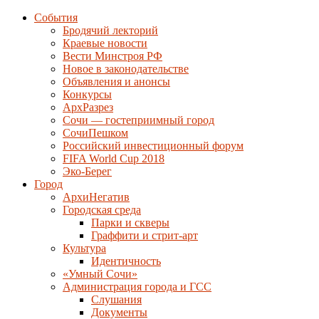
События
Бродячий лекторий
Краевые новости
Вести Минстроя РФ
Новое в законодательстве
Объявления и анонсы
Конкурсы
АрхРазрез
Сочи — гостеприимный город
СочиПешком
Российский инвестиционный форум
FIFA World Cup 2018
Эко-Берег
Город
АрхиНегатив
Городская среда
Парки и скверы
Граффити и стрит-арт
Культура
Идентичность
«Умный Сочи»
Администрация города и ГСС
Слушания
Документы