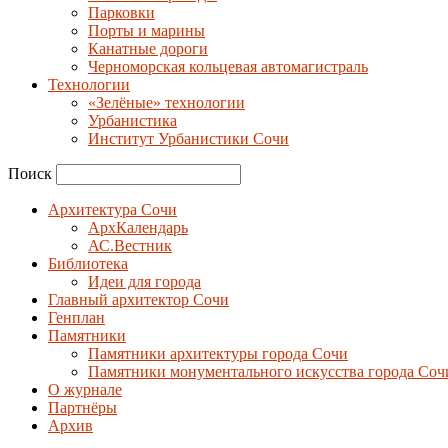
Парковки
Порты и марины
Канатные дороги
Черноморская кольцевая автомагистраль
Технологии
«Зелёные» технологии
Урбанистика
Институт Урбанистики Сочи
Поиск
Архитектура Сочи
АрхКалендарь
АС.Вестник
Библиотека
Идеи для города
Главный архитектор Сочи
Генплан
Памятники
Памятники архитектуры города Сочи
Памятники монументального искусства города Соч
О журнале
Партнёры
Архив