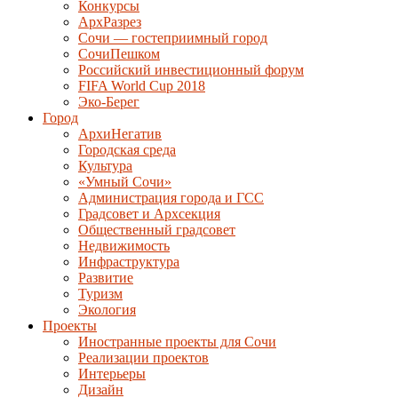
Конкурсы
АрхРазрез
Сочи — гостеприимный город
СочиПешком
Российский инвестиционный форум
FIFA World Cup 2018
Эко-Берег
Город
АрхиНегатив
Городская среда
Культура
«Умный Сочи»
Администрация города и ГСС
Градсовет и Архсекция
Общественный градсовет
Недвижимость
Инфраструктура
Развитие
Туризм
Экология
Проекты
Иностранные проекты для Сочи
Реализации проектов
Интерьеры
Дизайн