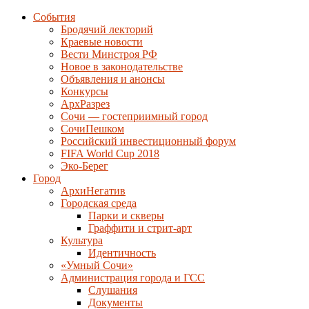
События
Бродячий лекторий
Краевые новости
Вести Минстроя РФ
Новое в законодательстве
Объявления и анонсы
Конкурсы
АрхРазрез
Сочи — гостеприимный город
СочиПешком
Российский инвестиционный форум
FIFA World Cup 2018
Эко-Берег
Город
АрхиНегатив
Городская среда
Парки и скверы
Граффити и стрит-арт
Культура
Идентичность
«Умный Сочи»
Администрация города и ГСС
Слушания
Документы