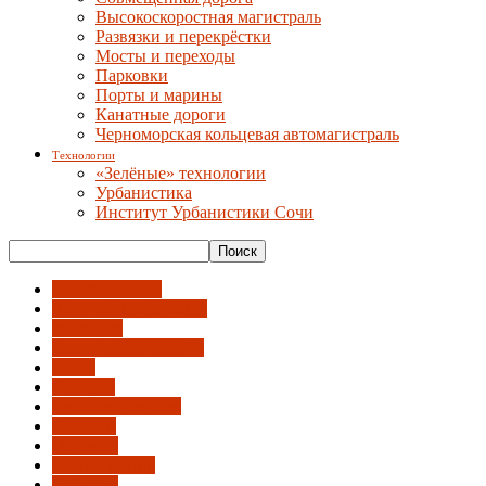
Высокоскоростная магистраль
Развязки и перекрёстки
Мосты и переходы
Парковки
Порты и марины
Канатные дороги
Черноморская кольцевая автомагистраль
Технологии
«Зелёные» технологии
Урбанистика
Институт Урбанистики Сочи
External Videos
FIFA World Cup 2018
In English
Вести Минстроя РФ
Город
История
Краевые новости
Новости
Проекты
Россия и Мир
События