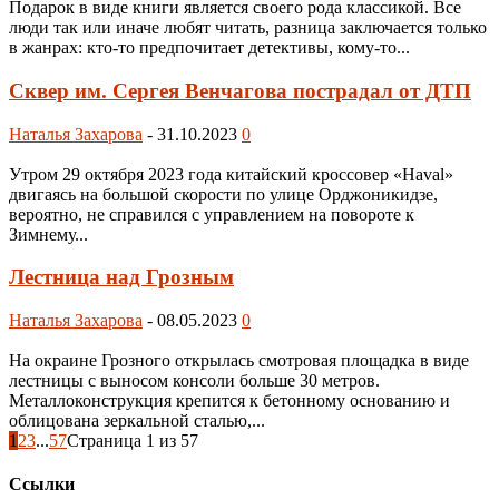
Подарок в виде книги является своего рода классикой. Все
люди так или иначе любят читать, разница заключается только
в жанрах: кто-то предпочитает детективы, кому-то...
Сквер им. Сергея Венчагова пострадал от ДТП
Наталья Захарова
-
31.10.2023
0
Утром 29 октября 2023 года китайский кроссовер «Haval»
двигаясь на большой скорости по улице Орджоникидзе,
вероятно, не справился с управлением на повороте к
Зимнему...
Лестница над Грозным
Наталья Захарова
-
08.05.2023
0
На окраине Грозного открылась смотровая площадка в виде
лестницы с выносом консоли больше 30 метров.
Металлоконструкция крепится к бетонному основанию и
облицована зеркальной сталью,...
1
2
3
...
57
Страница 1 из 57
Ссылки