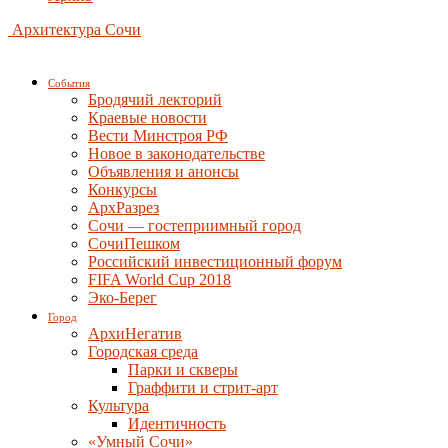
Архитектура Сочи
События
Бродячий лекторий
Краевые новости
Вести Минстроя РФ
Новое в законодательстве
Объявления и анонсы
Конкурсы
АрхРазрез
Сочи — гостеприимный город
СочиПешком
Российский инвестиционный форум
FIFA World Cup 2018
Эко-Берег
Город
АрхиНегатив
Городская среда
Парки и скверы
Граффити и стрит-арт
Культура
Идентичность
«Умный Сочи»