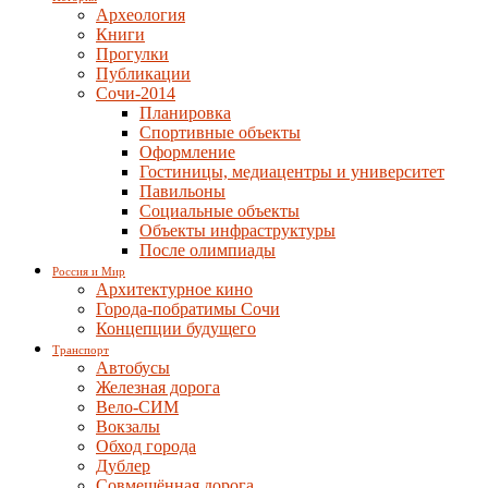
Археология
Книги
Прогулки
Публикации
Сочи-2014
Планировка
Спортивные объекты
Оформление
Гостиницы, медиацентры и университет
Павильоны
Социальные объекты
Объекты инфраструктуры
После олимпиады
Россия и Мир
Архитектурное кино
Города-побратимы Сочи
Концепции будущего
Транспорт
Автобусы
Железная дорога
Вело-СИМ
Вокзалы
Обход города
Дублер
Совмещённая дорога