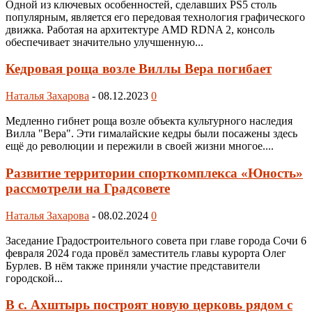
Одной из ключевых особенностей, сделавших PS5 столь
популярным, является его передовая технология графического
движка. Работая на архитектуре AMD RDNA 2, консоль
обеспечивает значительно улучшенную...
Кедровая роща возле Виллы Вера погибает
Наталья Захарова
-
08.12.2023
0
Медленно гибнет роща возле объекта культурного наследия
Вилла "Вера". Эти гималайские кедры были посажены здесь
ещё до революции и пережили в своей жизни многое....
Развитие территории спорткомплекса «Юность»
рассмотрели на Градсовете
Наталья Захарова
-
08.02.2024
0
Заседание Градостроительного совета при главе города Сочи 6
февраля 2024 года провёл заместитель главы курорта Олег
Бурлев. В нём также приняли участие представители
городской...
В с. Ахштырь построят новую церковь рядом с