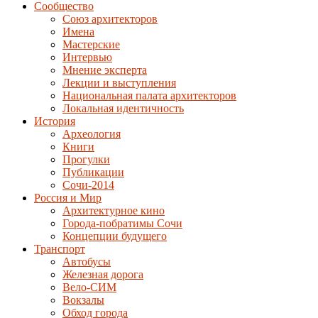
Сообщество
Союз архитекторов
Имена
Мастерские
Интервью
Мнение эксперта
Лекции и выступления
Национальная палата архитекторов
Локальная идентичность
История
Археология
Книги
Прогулки
Публикации
Сочи-2014
Россия и Мир
Архитектурное кино
Города-побратимы Сочи
Концепции будущего
Транспорт
Автобусы
Железная дорога
Вело-СИМ
Вокзалы
Обход города