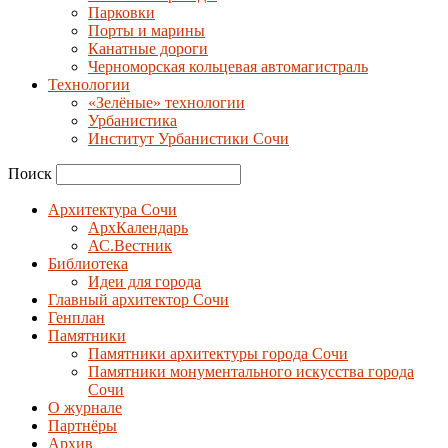
Парковки
Порты и марины
Канатные дороги
Черноморская кольцевая автомагистраль
Технологии
«Зелёные» технологии
Урбанистика
Институт Урбанистики Сочи
Поиск
Архитектура Сочи
АрхКалендарь
АС.Вестник
Библиотека
Идеи для города
Главный архитектор Сочи
Генплан
Памятники
Памятники архитектуры города Сочи
Памятники монументального искусства города
Сочи
О журнале
Партнёры
Архив