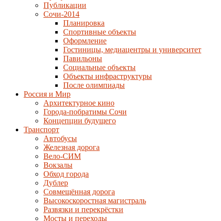
Публикации
Сочи-2014
Планировка
Спортивные объекты
Оформление
Гостиницы, медиацентры и университет
Павильоны
Социальные объекты
Объекты инфраструктуры
После олимпиады
Россия и Мир
Архитектурное кино
Города-побратимы Сочи
Концепции будущего
Транспорт
Автобусы
Железная дорога
Вело-СИМ
Вокзалы
Обход города
Дублер
Совмещённая дорога
Высокоскоростная магистраль
Развязки и перекрёстки
Мосты и переходы