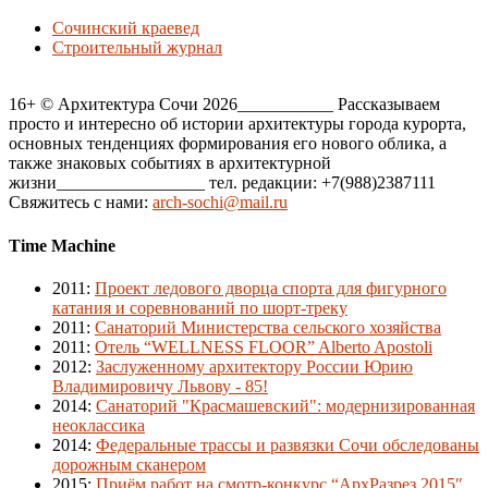
Сочинский краевед
Строительный журнал
16+ © Архитектура Сочи 2026___________ Рассказываем
просто и интересно об истории архитектуры города курорта,
основных тенденциях формирования его нового облика, а
также знаковых событиях в архитектурной
жизни_________________ тел. редакции: +7(988)2387111
Свяжитесь с нами:
arch-sochi@mail.ru
Time Machine
2011
:
Проект ледового дворца спорта для фигурного
катания и соревнований по шорт-треку
2011
:
Санаторий Министерства сельского хозяйства
2011
:
Отель “WELLNESS FLOOR” Alberto Apostoli
2012
:
Заслуженному архитектору России Юрию
Владимировичу Львову - 85!
2014
:
Санаторий "Красмашевский": модернизированная
неоклассика
2014
:
Федеральные трассы и развязки Сочи обследованы
дорожным сканером
2015
:
Приём работ на смотр-конкурс “АрхРазрез 2015″