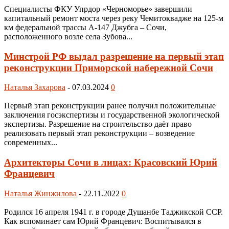
Специалисты ФКУ Упрдор «Черноморье» завершили
капитальный ремонт моста через реку Чемитоквадже на 125-м
км федеральной трассы А-147 Джубга – Сочи,
расположенного возле села Зубова...
Минстрой РФ выдал разрешение на первый этап
реконструкции Приморской набережной Сочи
Наталья Захарова
-
07.03.2024
0
Первый этап реконструкции ранее получил положительные
заключения госэкспертизы и государственной экологической
экспертизы. Разрешение на строительство даёт право
реализовать первый этап реконструкции – возведение
современных...
Архитекторы Сочи в лицах: Красовский Юрий
Францевич
Наталья Жинжилова
-
22.11.2022
0
Родился 16 апреля 1941 г. в городе Душанбе Таджикской ССР.
Как вспоминает сам Юрий Францевич: Воспитывался в