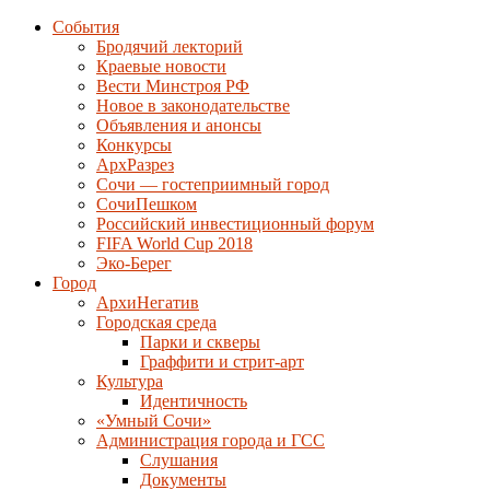
События
Бродячий лекторий
Краевые новости
Вести Минстроя РФ
Новое в законодательстве
Объявления и анонсы
Конкурсы
АрхРазрез
Сочи — гостеприимный город
СочиПешком
Российский инвестиционный форум
FIFA World Cup 2018
Эко-Берег
Город
АрхиНегатив
Городская среда
Парки и скверы
Граффити и стрит-арт
Культура
Идентичность
«Умный Сочи»
Администрация города и ГСС
Слушания
Документы