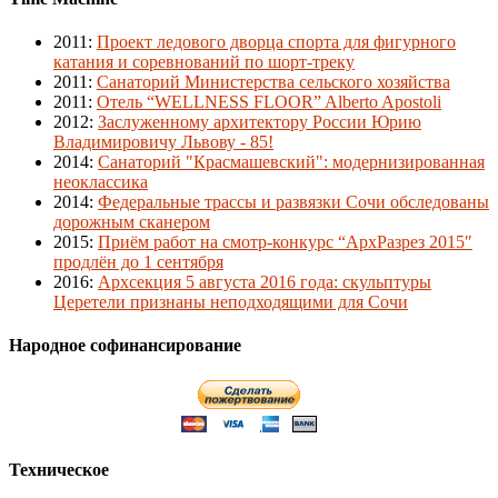
2011
:
Проект ледового дворца спорта для фигурного
катания и соревнований по шорт-треку
2011
:
Санаторий Министерства сельского хозяйства
2011
:
Отель “WELLNESS FLOOR” Alberto Apostoli
2012
:
Заслуженному архитектору России Юрию
Владимировичу Львову - 85!
2014
:
Санаторий "Красмашевский": модернизированная
неоклассика
2014
:
Федеральные трассы и развязки Сочи обследованы
дорожным сканером
2015
:
Приём работ на смотр-конкурс “АрхРазрез 2015″
продлён до 1 сентября
2016
:
Архсекция 5 августа 2016 года: скульптуры
Церетели признаны неподходящими для Сочи
Народное софинансирование
Техническое