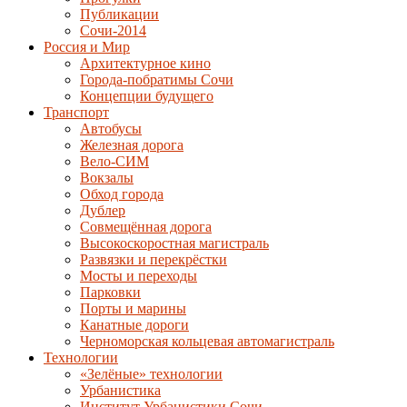
Публикации
Сочи-2014
Россия и Мир
Архитектурное кино
Города-побратимы Сочи
Концепции будущего
Транспорт
Автобусы
Железная дорога
Вело-СИМ
Вокзалы
Обход города
Дублер
Совмещённая дорога
Высокоскоростная магистраль
Развязки и перекрёстки
Мосты и переходы
Парковки
Порты и марины
Канатные дороги
Черноморская кольцевая автомагистраль
Технологии
«Зелёные» технологии
Урбанистика
Институт Урбанистики Сочи