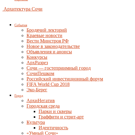
Архитектура Сочи
События
Бродячий лекторий
Краевые новости
Вести Минстроя РФ
Новое в законодательстве
Объявления и анонсы
Конкурсы
АрхРазрез
Сочи — гостеприимный город
СочиПешком
Российский инвестиционный форум
FIFA World Cup 2018
Эко-Берег
Город
АрхиНегатив
Городская среда
Парки и скверы
Граффити и стрит-арт
Культура
Идентичность
«Умный Сочи»