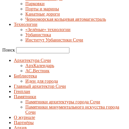
Парковки
Порты и марины
Канатные дороги
Черноморская кольцевая автомагистраль
Технологии
«Зелёные» технологии
Урбанистика
Институт Урбанистики Сочи
Поиск
Архитектура Сочи
АрхКалендарь
АС.Вестник
Библиотека
Идеи для города
Главный архитектор Сочи
Генплан
Памятники
Памятники архитектуры города Сочи
Памятники монументального искусства города
Сочи
О журнале
Партнёры
Архив