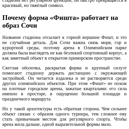
стадиона нет регулярной функции, он быстро превращается в
красивый, но тяжёлый символ.
Почему форма «Фишта» работает на
образ Сочи
Название стадиона отсылает к горной вершине Фишт, и это
не случайная деталь. Для Сочи важна связь моря, гор и
курортной среды, поэтому арена в Олимпийском парке
должна была выглядеть не как безликий спортивный корпус, а
как заметный объект в открытом приморском пространстве.
Светлая оболочка, раскрытая форма и крупный силуэт
помогают стадиону держать дистанцию с окружающей
застройкой. Он читается издалека и не растворяется среди
других олимпийских объектов. При этом «Фишт» не похож
на плотные городские арены, зажатые кварталами: его сила
именно в просторе, в ощущении большой площади и
праздничного маршрута.
Но у такой архитектуры есть обратная сторона. Чем сильнее
объект связан с образом одного турнира, тем сложнее ему
стать привычным местом для регулярного спорта. Чтобы
арена жила дальше, одной выразительной формы мало.