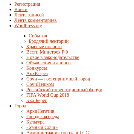
Регистрация
Войти
Лента записей
Лента комментариев
WordPress.org
События
Бродячий лекторий
Краевые новости
Вести Минстроя РФ
Новое в законодательстве
Объявления и анонсы
Конкурсы
АрхРазрез
Сочи — гостеприимный город
СочиПешком
Российский инвестиционный форум
FIFA World Cup 2018
Эко-Берег
Город
АрхиНегатив
Городская среда
Культура
«Умный Сочи»
Администрация города и ГСС