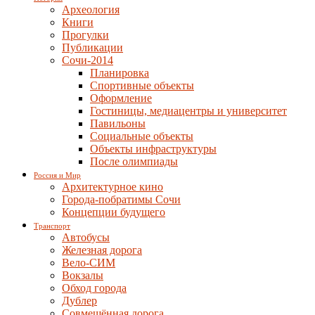
Археология
Книги
Прогулки
Публикации
Сочи-2014
Планировка
Спортивные объекты
Оформление
Гостиницы, медиацентры и университет
Павильоны
Социальные объекты
Объекты инфраструктуры
После олимпиады
Россия и Мир
Архитектурное кино
Города-побратимы Сочи
Концепции будущего
Транспорт
Автобусы
Железная дорога
Вело-СИМ
Вокзалы
Обход города
Дублер
Совмещённая дорога