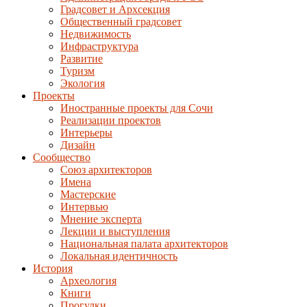
Градсовет и Архсекция
Общественный градсовет
Недвижимость
Инфраструктура
Развитие
Туризм
Экология
Проекты
Иностранные проекты для Сочи
Реализации проектов
Интерьеры
Дизайн
Сообщество
Союз архитекторов
Имена
Мастерские
Интервью
Мнение эксперта
Лекции и выступления
Национальная палата архитекторов
Локальная идентичность
История
Археология
Книги
Прогулки