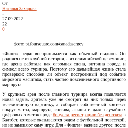
От
Наталья Захарова
-
27.09.2022
22
0
фото: pt.foursquare.com/canadasergey
«Фишт» редко воспринимается как обычный стадион. Он
родился не из клубной истории, а из олимпийской церемонии,
где арена работала как огромная сцена, витрина города и
символ всего турнира. Поэтому его дальнейшая жизнь стала
проверкой: способен ли объект, построенный под событие
мирового масштаба, стать частью повседневного спортивного
маршрута.
У крупных арен после главного турнира всегда появляется
новая задача. Зритель уже не смотрит на них только через
телевизионную картинку, а собирает собственный контекст
вокруг матча, маршрута, состава, афиши и даже случайных
цифровых заметок вроде
бонус за регистрацию без депозита
в
Балтбет, которые оказываются рядом с футбольной повесткой,
но не заменяют саму игру. Для «Фишта» важнее другое: после