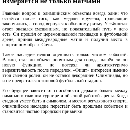
измеряется не только матчами
Главный вопрос к олимпийским объектам всегда один: что
остаётся после того, как медали вручены, трансляции
закончились, а город вернулся к обычному ритму. У «Фишта»
ответ оказался смешанным, но показательный путь у него
есть. Он прошёл от церемониальной площадки к футбольной
арене, принял международные матчи и получил место в
спортивном образе Сочи.
Такое наследие нельзя оценивать только числом событий.
Важно, стал ли объект понятным для города, нашёл ли он
новую функцию, не потерял ли архитектурную
выразительность после переделок. «Фишт» интересен именно
этой сменой ролей: он не остался декорацией Олимпиады, но
и не превратился в типовой футбольный стадион.
Его будущее зависит от способности держать баланс между
памятью о главном турнире и обычной работой арены. Когда
стадион умеет быть и символом, и местом регулярного спорта,
олимпийское наследие перестаёт быть прошлым событием и
становится частью городской привычки.