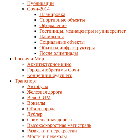
Публикации
Сочи-2014
Планировка
Спортивные объекты
Оформление
Гостиницы, медиацентры и университет
Павильоны
Социальные объекты
Объекты инфраструктуры
После олимпиады
Россия и Мир
Архитектурное кино
Города-побратимы Сочи
Концепции будущего
Транспорт
Автобусы
Железная дорога
Вело-СИМ
Вокзалы
Обход города
Дублер
Совмещённая дорога
Высокоскоростная магистраль
Развязки и перекрёстки
Мосты и переходы