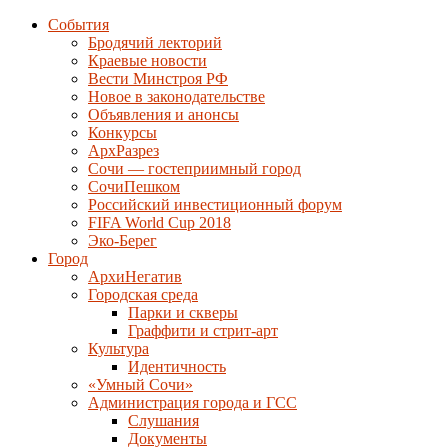
События
Бродячий лекторий
Краевые новости
Вести Минстроя РФ
Новое в законодательстве
Объявления и анонсы
Конкурсы
АрхРазрез
Сочи — гостеприимный город
СочиПешком
Российский инвестиционный форум
FIFA World Cup 2018
Эко-Берег
Город
АрхиНегатив
Городская среда
Парки и скверы
Граффити и стрит-арт
Культура
Идентичность
«Умный Сочи»
Администрация города и ГСС
Слушания
Документы