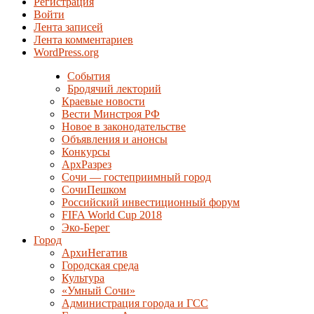
Регистрация
Войти
Лента записей
Лента комментариев
WordPress.org
События
Бродячий лекторий
Краевые новости
Вести Минстроя РФ
Новое в законодательстве
Объявления и анонсы
Конкурсы
АрхРазрез
Сочи — гостеприимный город
СочиПешком
Российский инвестиционный форум
FIFA World Cup 2018
Эко-Берег
Город
АрхиНегатив
Городская среда
Культура
«Умный Сочи»
Администрация города и ГСС