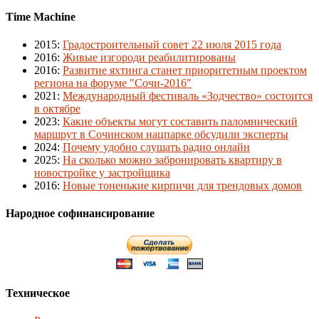
Time Machine
2015
:
Градостроительный совет 22 июля 2015 года
2016
:
Живые изгороди реабилитированы
2016
:
Развитие яхтинга станет приоритетным проектом
региона на форуме "Сочи-2016"
2021
:
Международный фестиваль «Зодчество» состоится
в октябре
2023
:
Какие объекты могут составить паломнический
маршрут в Сочинском нацпарке обсудили эксперты
2024
:
Почему удобно слушать радио онлайн
2025
:
На сколько можно забронировать квартиру в
новостройке у застройщика
2016
:
Новые тоненькие кирпичи для трендовых домов
Народное софинансирование
Техническое