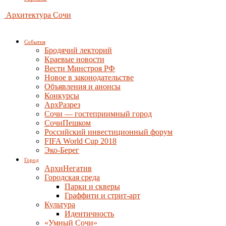
Архитектура Сочи
События
Бродячий лекторий
Краевые новости
Вести Минстроя РФ
Новое в законодательстве
Объявления и анонсы
Конкурсы
АрхРазрез
Сочи — гостеприимный город
СочиПешком
Российский инвестиционный форум
FIFA World Cup 2018
Эко-Берег
Город
АрхиНегатив
Городская среда
Парки и скверы
Граффити и стрит-арт
Культура
Идентичность
«Умный Сочи»