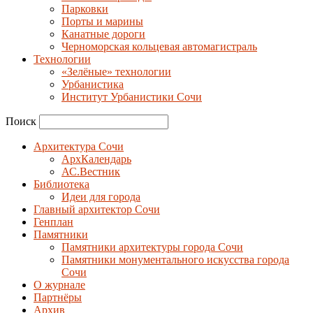
Парковки
Порты и марины
Канатные дороги
Черноморская кольцевая автомагистраль
Технологии
«Зелёные» технологии
Урбанистика
Институт Урбанистики Сочи
Поиск
Архитектура Сочи
АрхКалендарь
АС.Вестник
Библиотека
Идеи для города
Главный архитектор Сочи
Генплан
Памятники
Памятники архитектуры города Сочи
Памятники монументального искусства города
Сочи
О журнале
Партнёры
Архив