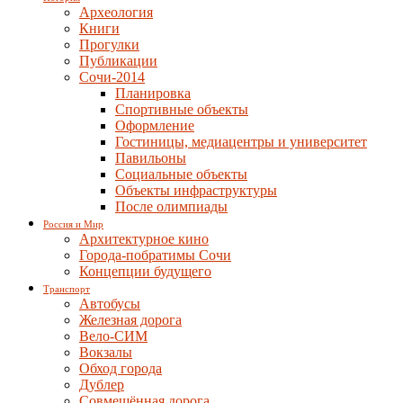
Археология
Книги
Прогулки
Публикации
Сочи-2014
Планировка
Спортивные объекты
Оформление
Гостиницы, медиацентры и университет
Павильоны
Социальные объекты
Объекты инфраструктуры
После олимпиады
Россия и Мир
Архитектурное кино
Города-побратимы Сочи
Концепции будущего
Транспорт
Автобусы
Железная дорога
Вело-СИМ
Вокзалы
Обход города
Дублер
Совмещённая дорога