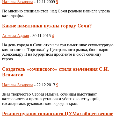
Наталья Захарова
-
12.11.2009
5
По мнению специалистов, над Сочи реально нависла угроза
катастрофы.
Какие памятники нужны городу Сочи?
Анжела Аджар
-
30.11.2015
4
На день города в Сочи открыли три памятника: скульптурную
композицию "Торговка" у Центрального рынка, бюст царю
Александру II на Курортном проспекте и бюст сочинцу-
герою...
Создатель «сочинского» стиля озеленения С.И.
Венчагов
Наталья Захарова
-
22.12.2013
9
Зная творчество Сергея Ильича, сочинцы выступают
категорически против установки убогих конструкций,
насаждаемых руководством города и края.
Реконструкция сочинского ЦУМа: общественное