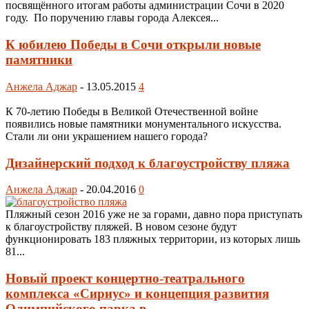
посвящённого итогам работы администрации Сочи в 2020
году. По поручению главы города Алексея...
К юбилею Победы в Сочи открыли новые
памятники
Анжела Аджар
-
13.05.2015
4
К 70-летию Победы в Великой Отечественной войне
появились новые памятники монументального искусства.
Стали ли они украшением нашего города?
Дизайнерский подход к благоустройству пляжа
Анжела Аджар
-
20.04.2016
0
Пляжный сезон 2016 уже не за горами, давно пора приступать
к благоустройству пляжей. В новом сезоне будут
функционировать 183 пляжных территории, из которых лишь
81...
Новый проект концертно-театрального
комплекса «Сириус» и концепция развития
Олимпийского парка в...