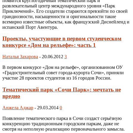
появится круглогодичный тематический парк и
развлекательный центр международного уровня «Парк
Приключений». Его создатели стараются превзойти по своей
грандиозности, насыщенности и оригинальности такие
всемирно известные объекты, как французский Диснейленд и
испанский Порт Авентура.
Проекты, участующие в первом студенческом
конкурсе «Дом на рельефе»: часть 1
Наталья Захарова
-
20.06.2012
3
В первом конкурсе «Дом на рельефе», организованном ОУ
«Градостроительный совет города-курорта Сочи», приняли
участие 28 проектов студентов из 16 городов России.
Тематический парк «Сочи Парк»: мечтать не
вредно
Анжела Аджар
-
29.03.2014
0
Появление тематического парка в Сочи создаст серьёзную
конкуренцию традиционным городским паркам, даже не
смотря на неполную реализацию первоначального замысла.