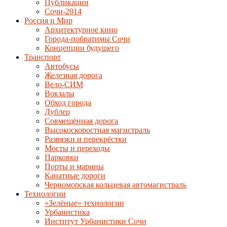
Публикации
Сочи-2014
Россия и Мир
Архитектурное кино
Города-побратимы Сочи
Концепции будущего
Транспорт
Автобусы
Железная дорога
Вело-СИМ
Вокзалы
Обход города
Дублер
Совмещённая дорога
Высокоскоростная магистраль
Развязки и перекрёстки
Мосты и переходы
Парковки
Порты и марины
Канатные дороги
Черноморская кольцевая автомагистраль
Технологии
«Зелёные» технологии
Урбанистика
Институт Урбанистики Сочи