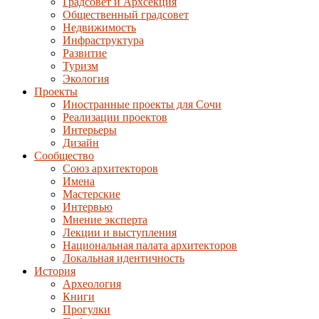
Градсовет и Архсекция
Общественный градсовет
Недвижимость
Инфраструктура
Развитие
Туризм
Экология
Проекты
Иностранные проекты для Сочи
Реализации проектов
Интерьеры
Дизайн
Сообщество
Союз архитекторов
Имена
Мастерские
Интервью
Мнение эксперта
Лекции и выступления
Национальная палата архитекторов
Локальная идентичность
История
Археология
Книги
Прогулки