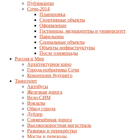
Публикации
Сочи-2014
Планировка
Спортивные объекты
Оформление
Гостиницы, медиацентры и университет
Павильоны
Социальные объекты
Объекты инфраструктуры
После олимпиады
Россия и Мир
Архитектурное кино
Города-побратимы Сочи
Концепции будущего
Транспорт
Автобусы
Железная дорога
Вело-СИМ
Вокзалы
Обход города
Дублер
Совмещённая дорога
Высокоскоростная магистраль
Развязки и перекрёстки
Мосты и переходы