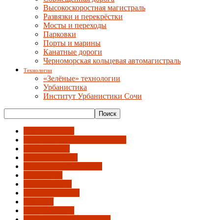
Высокоскоростная магистраль
Развязки и перекрёстки
Мосты и переходы
Парковки
Порты и марины
Канатные дороги
Черноморская кольцевая автомагистраль
Технологии
«Зелёные» технологии
Урбанистика
Институт Урбанистики Сочи
"Умный Сочи"
Администрация города и ГСС
АрхиНегатив
Городская среда
Градсовет и Архсекция
Документы
Идентичность
Инфраструктура
Культура
Недвижимость
Общественный градсовет