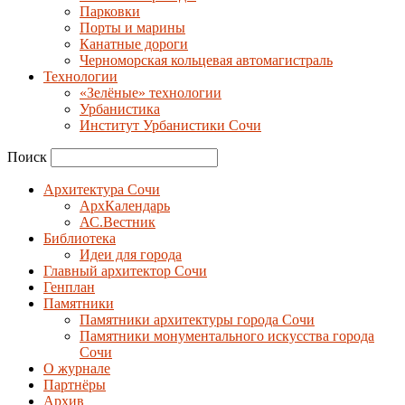
Парковки
Порты и марины
Канатные дороги
Черноморская кольцевая автомагистраль
Технологии
«Зелёные» технологии
Урбанистика
Институт Урбанистики Сочи
Поиск
Архитектура Сочи
АрхКалендарь
АС.Вестник
Библиотека
Идеи для города
Главный архитектор Сочи
Генплан
Памятники
Памятники архитектуры города Сочи
Памятники монументального искусства города
Сочи
О журнале
Партнёры
Архив