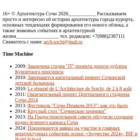
16+ © Архитектура Сочи 2026___________ Рассказываем
просто и интересно об истории архитектуры города курорта,
основных тенденциях формирования его нового облика, а
также знаковых событиях в архитектурной
жизни_________________ тел. редакции: +7(988)2387111
Свяжитесь с нами:
arch-sochi@mail.ru
Time Machine
2009
:
Закончена стадия "П" проекта дороги-дублера
Курортного проспекта
2010
:
Завершается капитальный ремонт Сочинской
детской больницы
2010
:
Le résumé de L’Architecture de Sotchi, de 2 à 8 août
2011
:
Окончательный проект Центрального стадиона
Сочи-2014
2013
:
Фестиваль "Сочи-Пешком-2013": как это было
2014
:
Круглый стол "Сочинские хроники"
2023
:
На Градостроительном совете обсудили создание
водно-зеленого каркаса Сочи
2024
:
Принимаются заявки на участие в главных
архитектурных событиях осени: «Зодчестве 2024», BIF и
Build School