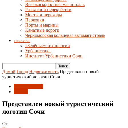
Высокоскоростная магистраль
Развязки и перекрёстки
Мосты и переходы
Парковки
Порты и марины
Канатные дороги
Черноморская кольцевая автомагистраль
Технологии
«Зелёные» технологии
Урбанистика
Институт Урбанистики Сочи
Домой
Город
Недвижимость
Представлен новый
туристический логотип Сочи
Недвижимость
Туризм
Представлен новый туристический
логотип Сочи
От