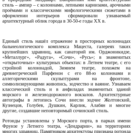
стиль – ампир – с колоннами, лепными карнизами, арочными
проёмами и классическими мифологическими сюжетами в
оформлении интерьеров сформировали узнаваемый
архитектурный облик города в 30-50-е годы XX в.
Единый стиль нашёл отражение в просторных колоннадах
бальнеологического комплекса Мацеста, галереях таких
крупнейших здравниц, как санаторий им. Орджоникидзе,
«Металлург», «Радуга», «Сочи», «Русь»; в знаменитых
«открыточных» культурных объектах: в Летнем театре, с его
стройной колоннадой, Зимнем театре, похожем на
древнегреческий Парфенон с его 88-ю колоннами и
аллегорическими скульптурами на фронтоне,
символизирующими живопись, зодчество и ваяние. Узнаваем
классический стиль и в анфиладах знаменитых зданий
морского и железнодорожного вокзалов. Архитектурные
автографы в летопись Сочи внесли зодчие Жолтовский,
Кузнецов, Голубев, Душкин, Карлик, Алабян и многие
другие, создавшие неповторимый сочинский стиль.
Ротонды установлены у Морского порта, в парках имени
Фрунзе у Летнего театра, «Дендрарии», на территориях
многих здравниц. Памятником архитектуры признана ротонда