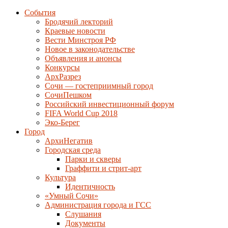
События
Бродячий лекторий
Краевые новости
Вести Минстроя РФ
Новое в законодательстве
Объявления и анонсы
Конкурсы
АрхРазрез
Сочи — гостеприимный город
СочиПешком
Российский инвестиционный форум
FIFA World Cup 2018
Эко-Берег
Город
АрхиНегатив
Городская среда
Парки и скверы
Граффити и стрит-арт
Культура
Идентичность
«Умный Сочи»
Администрация города и ГСС
Слушания
Документы