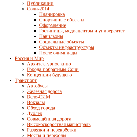
Публикации
Сочи-2014
Планировка
Спортивные объекты
Оформление
Гостиницы, медиацентры и университет
Павильоны
Социальные объекты
Объекты инфраструктуры
После олимпиады
Россия и Мир
Архитектурное кино
Города-побратимы Сочи
Концепции будущего
Транспорт
Автобусы
Железная дорога
Вело-СИМ
Вокзалы
Обход города
Дублер
Совмещённая дорога
Высокоскоростная магистраль
Развязки и перекрёстки
Мосты и переходы