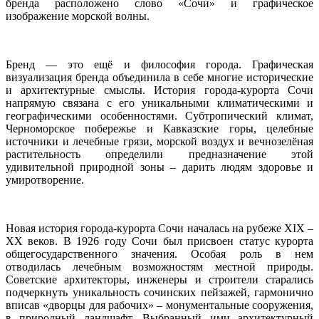
бренда расположено слово «Сочи» и графическое
изображение морской волны.
Бренд — это ещё и философия города. Графическая
визуализация бренда объединила в себе многие исторические
и архитектурные смыслы. История города-курорта Сочи
напрямую связана с его уникальными климатическими и
географическими особенностями. Субтропический климат,
Черноморское побережье и Кавказские горы, целебные
источники и лечебные грязи, морской воздух и вечнозелёная
растительность определили предназначение этой
удивительной природной зоны – дарить людям здоровье и
умиротворение.
Новая история города-курорта Сочи началась на рубеже XIX –
ХХ веков. В 1926 году Сочи был присвоен статус курорта
общегосударственного значения. Особая роль в нем
отводилась лечебным возможностям местной природы.
Советские архитекторы, инженеры и строители старались
подчеркнуть уникальность сочинских пейзажей, гармонично
вписав «дворцы для рабочих» – монументальные сооружения,
в природный ландшафт. Выбранный ими архитектурный