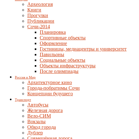
Археология
Книги
Прогулки
Публикации
Сочи-2014
Планировка
Спортивные объекты
Оформление
Гостиницы, медиацентры и университет
Павильоны
Социальные объекты
Объекты инфраструктуры
После олимпиады
Россия и Мир
Архитектурное кино
Города-побратимы Сочи
Концепции будущего
Транспорт
Автобусы
Железная дорога
Вело-СИМ
Вокзалы
Обход города
Дублер
Совмещённая дорога