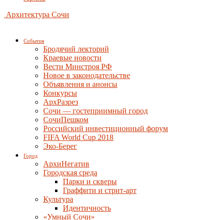
Архитектура Сочи
События
Бродячий лекторий
Краевые новости
Вести Минстроя РФ
Новое в законодательстве
Объявления и анонсы
Конкурсы
АрхРазрез
Сочи — гостеприимный город
СочиПешком
Российский инвестиционный форум
FIFA World Cup 2018
Эко-Берег
Город
АрхиНегатив
Городская среда
Парки и скверы
Граффити и стрит-арт
Культура
Идентичность
«Умный Сочи»