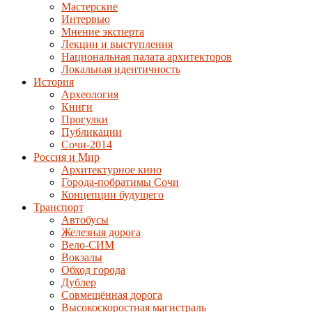
Мастерские
Интервью
Мнение эксперта
Лекции и выступления
Национальная палата архитекторов
Локальная идентичность
История
Археология
Книги
Прогулки
Публикации
Сочи-2014
Россия и Мир
Архитектурное кино
Города-побратимы Сочи
Концепции будущего
Транспорт
Автобусы
Железная дорога
Вело-СИМ
Вокзалы
Обход города
Дублер
Совмещённая дорога
Высокоскоростная магистраль