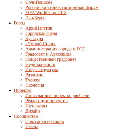
СочиПешком
Российский инвестиционный форум
FIFA World Cup 2018
Эко-Берег
Город
АрхиНегатив
Городская среда
Культура
«Умный Сочи»
Администрация города и ГСС
Градсовет и Архсекция
Общественный градсовет
Недвижимость
Инфраструктура
Развитие
Туризм
Экология
Проекты
Иностранные проекты для Сочи
Реализации проектов
Интерьеры
Дизайн
Сообщество
Союз архитекторов
Имена