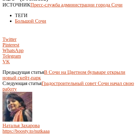
ИСТОЧНИК
Пресс-служба администрации города Сочи
ТЕГИ
Большой Сочи
Twitter
Pinterest
WhatsApp
Telegram
VK
Предыдущая статья
В Сочи на Цветном бульваре открыли
новый скейт-парк
Следующая статья
Градостроительный совет Сочи начал свою
работу
Наталья Захарова
https://boosty.to/nutkaaa