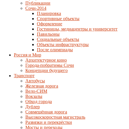
Публикации
Сочи-2014
Планировка
Спортивные объекты
Оформление
Гостиницы, медиацентры и университет
Павильоны
Социальные объекты
Объекты инфраструктуры
После олимпиады
Россия и Мир
Архитектурное кино
Города-побратимы Сочи
Концепции будущего
Транспорт
Автобусы
Железная дорога
Вело-СИМ
Вокзалы
Обход города
Дублер
Совмещённая дорога
Высокоскоростная магистраль
Развязки и перекрёстки
Мосты и переходы