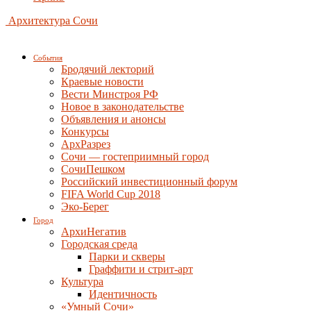
Архитектура Сочи
События
Бродячий лекторий
Краевые новости
Вести Минстроя РФ
Новое в законодательстве
Объявления и анонсы
Конкурсы
АрхРазрез
Сочи — гостеприимный город
СочиПешком
Российский инвестиционный форум
FIFA World Cup 2018
Эко-Берег
Город
АрхиНегатив
Городская среда
Парки и скверы
Граффити и стрит-арт
Культура
Идентичность
«Умный Сочи»