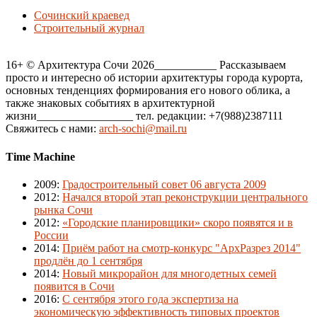
Сочинский краевед
Строительный журнал
16+ © Архитектура Сочи 2026___________ Рассказываем
просто и интересно об истории архитектуры города курорта,
основных тенденциях формирования его нового облика, а
также знаковых событиях в архитектурной
жизни_________________ тел. редакции: +7(988)2387111
Свяжитесь с нами:
arch-sochi@mail.ru
Time Machine
2009
:
Градостроительный совет 06 августа 2009
2012
:
Начался второй этап реконструкции центрального
рынка Сочи
2012
:
«Городские планировщики» скоро появятся и в
России
2014
:
Приём работ на смотр-конкурс "АрхРазрез 2014"
продлён до 1 сентября
2014
:
Новый микрорайон для многодетных семей
появится в Сочи
2016
:
С сентября этого года экспертиза на
экономическую эффективность типовых проектов