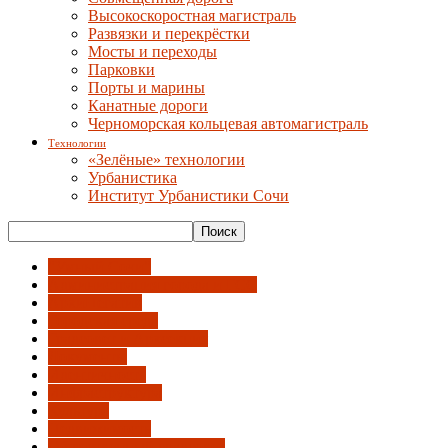
Высокоскоростная магистраль
Развязки и перекрёстки
Мосты и переходы
Парковки
Порты и марины
Канатные дороги
Черноморская кольцевая автомагистраль
Технологии
«Зелёные» технологии
Урбанистика
Институт Урбанистики Сочи
"Умный Сочи"
Администрация города и ГСС
АрхиНегатив
Городская среда
Градсовет и Архсекция
Документы
Идентичность
Инфраструктура
Культура
Недвижимость
Общественный градсовет