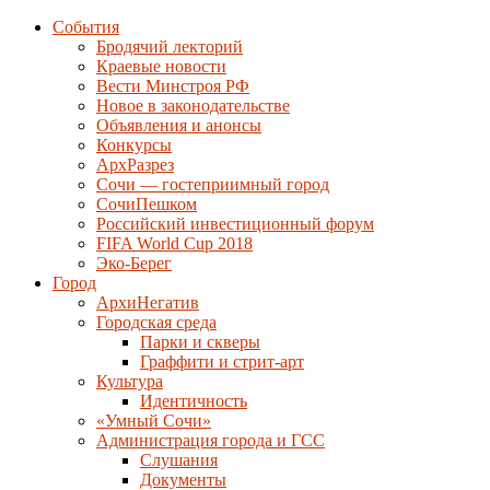
События
Бродячий лекторий
Краевые новости
Вести Минстроя РФ
Новое в законодательстве
Объявления и анонсы
Конкурсы
АрхРазрез
Сочи — гостеприимный город
СочиПешком
Российский инвестиционный форум
FIFA World Cup 2018
Эко-Берег
Город
АрхиНегатив
Городская среда
Парки и скверы
Граффити и стрит-арт
Культура
Идентичность
«Умный Сочи»
Администрация города и ГСС
Слушания
Документы