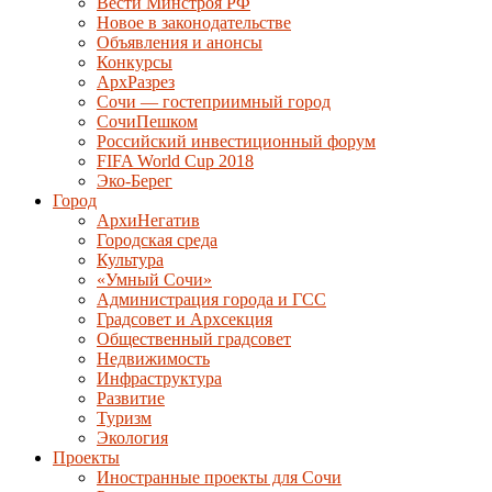
Вести Минстроя РФ
Новое в законодательстве
Объявления и анонсы
Конкурсы
АрхРазрез
Сочи — гостеприимный город
СочиПешком
Российский инвестиционный форум
FIFA World Cup 2018
Эко-Берег
Город
АрхиНегатив
Городская среда
Культура
«Умный Сочи»
Администрация города и ГСС
Градсовет и Архсекция
Общественный градсовет
Недвижимость
Инфраструктура
Развитие
Туризм
Экология
Проекты
Иностранные проекты для Сочи