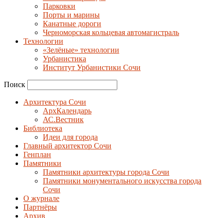
Парковки
Порты и марины
Канатные дороги
Черноморская кольцевая автомагистраль
Технологии
«Зелёные» технологии
Урбанистика
Институт Урбанистики Сочи
Поиск
Архитектура Сочи
АрхКалендарь
АС.Вестник
Библиотека
Идеи для города
Главный архитектор Сочи
Генплан
Памятники
Памятники архитектуры города Сочи
Памятники монументального искусства города
Сочи
О журнале
Партнёры
Архив