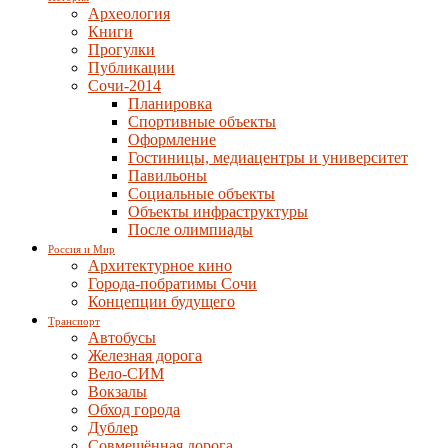
Археология
Книги
Прогулки
Публикации
Сочи-2014
Планировка
Спортивные объекты
Оформление
Гостиницы, медиацентры и университет
Павильоны
Социальные объекты
Объекты инфраструктуры
После олимпиады
Россия и Мир
Архитектурное кино
Города-побратимы Сочи
Концепции будущего
Транспорт
Автобусы
Железная дорога
Вело-СИМ
Вокзалы
Обход города
Дублер
Совмещённая дорога