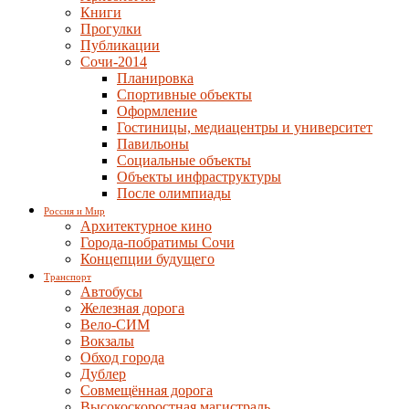
Книги
Прогулки
Публикации
Сочи-2014
Планировка
Спортивные объекты
Оформление
Гостиницы, медиацентры и университет
Павильоны
Социальные объекты
Объекты инфраструктуры
После олимпиады
Россия и Мир
Архитектурное кино
Города-побратимы Сочи
Концепции будущего
Транспорт
Автобусы
Железная дорога
Вело-СИМ
Вокзалы
Обход города
Дублер
Совмещённая дорога
Высокоскоростная магистраль