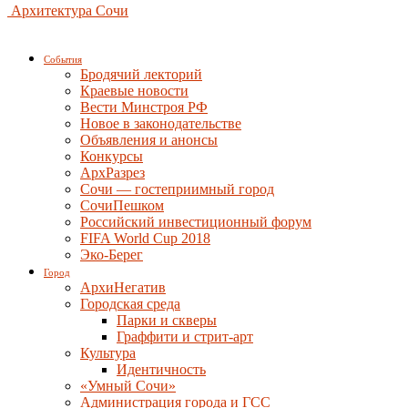
Архитектура Сочи
События
Бродячий лекторий
Краевые новости
Вести Минстроя РФ
Новое в законодательстве
Объявления и анонсы
Конкурсы
АрхРазрез
Сочи — гостеприимный город
СочиПешком
Российский инвестиционный форум
FIFA World Cup 2018
Эко-Берег
Город
АрхиНегатив
Городская среда
Парки и скверы
Граффити и стрит-арт
Культура
Идентичность
«Умный Сочи»
Администрация города и ГСС