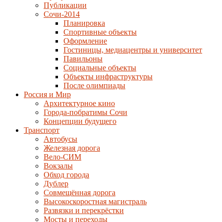
Публикации
Сочи-2014
Планировка
Спортивные объекты
Оформление
Гостиницы, медиацентры и университет
Павильоны
Социальные объекты
Объекты инфраструктуры
После олимпиады
Россия и Мир
Архитектурное кино
Города-побратимы Сочи
Концепции будущего
Транспорт
Автобусы
Железная дорога
Вело-СИМ
Вокзалы
Обход города
Дублер
Совмещённая дорога
Высокоскоростная магистраль
Развязки и перекрёстки
Мосты и переходы