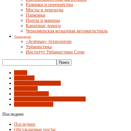
Развязки и перекрёстки
Мосты и переходы
Парковки
Порты и марины
Канатные дороги
Черноморская кольцевая автомагистраль
Технологии
«Зелёные» технологии
Урбанистика
Институт Урбанистики Сочи
Имена
Интервью
Лекции и выступления
Мастерские
Мнение эксперта
Национальная палата архитекторов
Союз архитекторов
Последнее
Последнее
Обсуждаемые посты