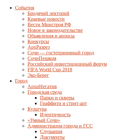
События
Бродячий лекторий
Краевые новости
Вести Минстроя РФ
Новое в законодательстве
Объявления и анонсы
Конкурсы
АрхРазрез
Сочи — гостеприимный город
СочиПешком
Российский инвестиционный форум
FIFA World Cup 2018
Эко-Берег
Город
АрхиНегатив
Городская среда
Парки и скверы
Граффити и стрит-арт
Культура
Идентичность
«Умный Сочи»
Администрация города и ГСС
Слушания
Документы