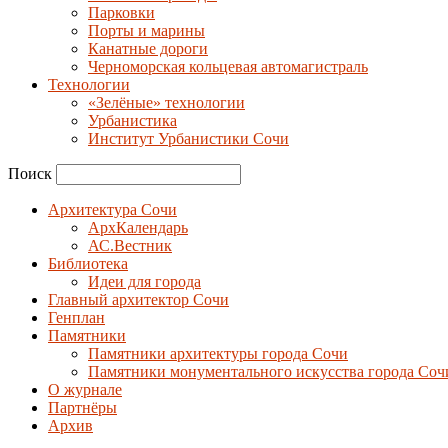
Парковки
Порты и марины
Канатные дороги
Черноморская кольцевая автомагистраль
Технологии
«Зелёные» технологии
Урбанистика
Институт Урбанистики Сочи
Поиск
Архитектура Сочи
АрхКалендарь
АС.Вестник
Библиотека
Идеи для города
Главный архитектор Сочи
Генплан
Памятники
Памятники архитектуры города Сочи
Памятники монументального искусства города Соч
О журнале
Партнёры
Архив