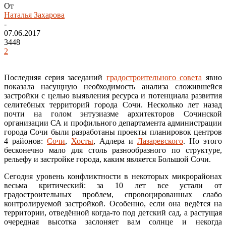
От
Наталья Захарова
-
07.06.2017
3448
2
Последняя серия заседаний
градостроительного совета
явно
показала насущную необходимость анализа сложившейся
застройки с целью выявления ресурса и потенциала развития
селитебных территорий города Сочи. Несколько лет назад
почти на голом энтузиазме архитекторов Сочинской
организации СА и профильного департамента администрации
города Сочи были разработаны проекты планировок центров
4 районов:
Сочи
,
Хосты
, Адлера и
Лазаревского
. Но этого
бесконечно мало для столь разнообразного по структуре,
рельефу и застройке города, каким является Большой Сочи.
Сегодня уровень конфликтности в некоторых микрорайонах
весьма критический: за 10 лет все устали от
градостроительных проблем, спровоцированных слабо
контролируемой застройкой. Особенно, если она ведётся на
территории, отведённой когда-то под детский сад, а растущая
очередная высотка заслоняет вам солнце и некогда