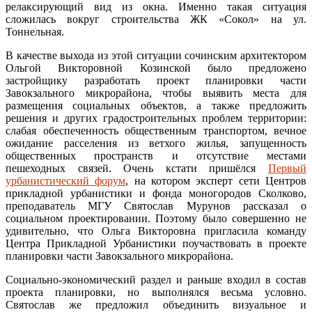
релаксирующий вид из окна. Именно такая ситуация
сложилась вокруг строительства ЖК «Сокол» на ул.
Тоннельная.
В качестве выхода из этой ситуации сочинским архитектором
Ольгой Викторовной Козинской было предложено
застройщику разработать проект планировки части
Завокзального микрорайона, чтобы выявить места для
размещения социальных объектов, а также предложить
решения и других градостроительных проблем территории:
слабая обеспеченность общественным транспортом, вечное
ожидание расселения из ветхого жилья, запущенность
общественных пространств и отсутствие местами
пешеходных связей. Очень кстати пришёлся
Первый
урбанистический форум
, на котором эксперт сети Центров
прикладной урбанистики и фонда моногородов Сколково,
преподаватель МГУ Святослав Мурунов рассказал о
социальном проектировании. Поэтому было совершенно не
удивительно, что Ольга Викторовна пригласила команду
Центра Прикладной Урбанистики поучаствовать в проекте
планировки части Завокзального микрорайона.
Социально-экономический раздел и раньше входил в состав
проекта планировки, но выполнялся весьма условно.
Святослав же предложил объединить визуальное и