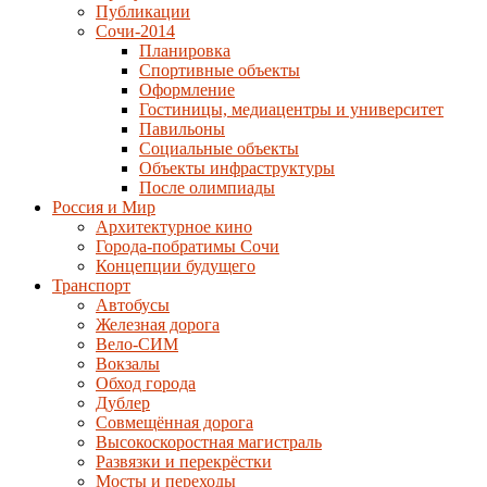
Публикации
Сочи-2014
Планировка
Спортивные объекты
Оформление
Гостиницы, медиацентры и университет
Павильоны
Социальные объекты
Объекты инфраструктуры
После олимпиады
Россия и Мир
Архитектурное кино
Города-побратимы Сочи
Концепции будущего
Транспорт
Автобусы
Железная дорога
Вело-СИМ
Вокзалы
Обход города
Дублер
Совмещённая дорога
Высокоскоростная магистраль
Развязки и перекрёстки
Мосты и переходы