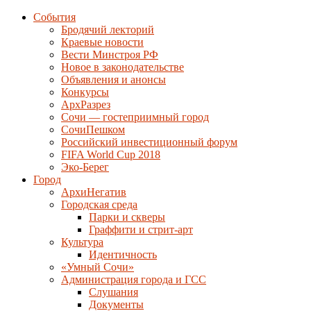
События
Бродячий лекторий
Краевые новости
Вести Минстроя РФ
Новое в законодательстве
Объявления и анонсы
Конкурсы
АрхРазрез
Сочи — гостеприимный город
СочиПешком
Российский инвестиционный форум
FIFA World Cup 2018
Эко-Берег
Город
АрхиНегатив
Городская среда
Парки и скверы
Граффити и стрит-арт
Культура
Идентичность
«Умный Сочи»
Администрация города и ГСС
Слушания
Документы