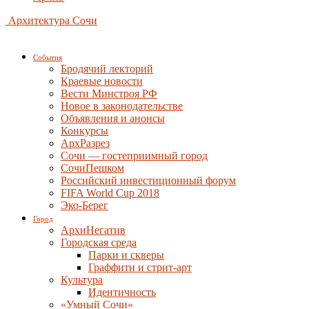
Архитектура Сочи
События
Бродячий лекторий
Краевые новости
Вести Минстроя РФ
Новое в законодательстве
Объявления и анонсы
Конкурсы
АрхРазрез
Сочи — гостеприимный город
СочиПешком
Российский инвестиционный форум
FIFA World Cup 2018
Эко-Берег
Город
АрхиНегатив
Городская среда
Парки и скверы
Граффити и стрит-арт
Культура
Идентичность
«Умный Сочи»