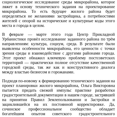
социологическое исследование среды микрорайона, которое
ляжет в основу технического задания на проектирование
микрорайона. То есть будущее жилого района будет
определяться не желаниями застройщика, а потребностями
жителей с опорой на исторические и культурные коды этого
места и города в целом.
В феврале — марте этого года Центр Прикладной
Урбанистики провёл исследование заданного района по трём
направлениям: культура, социум, среда. В результате были
выявлены особенности микрорайона, его ценности с точки
зрения среды и взаимодействие с другими районами города.
Этот проект обнажил ключевую проблему постсоветских
территорий — практически полное отсутствие качественной
городской среды, так же как и конструктивного диалога
между властью бизнесом и горожанами.
Подходя по-новому к формированию технического задания на
проект планировки жилого микрорайона, Ольга Викторовна
пытается придать свежий импульс практике разработки
градостроительной документации в нашем городе, застрявшей
на принятии Правил Землепользовании и Застройки и
зациклившейся на их постоянной корректировке. Да,
сочинское профессиональное сообщество обладает
богатейшим опытом советского градостроительного