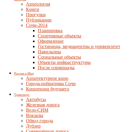
Археология
Книги
Прогулки
Публикации
Сочи-2014
Планировка
Спортивные объекты
Оформление
Гостиницы, медиацентры и университет
Павильоны
Социальные объекты
Объекты инфраструктуры
После олимпиады
Россия и Мир
Архитектурное кино
Города-побратимы Сочи
Концепции будущего
Транспорт
Автобусы
Железная дорога
Вело-СИМ
Вокзалы
Обход города
Дублер
Совмещённая дорога