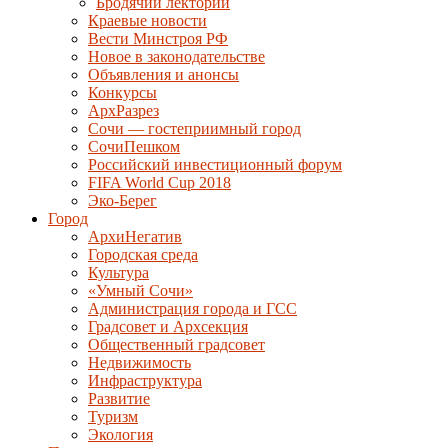
Бродячий лекторий
Краевые новости
Вести Минстроя РФ
Новое в законодательстве
Объявления и анонсы
Конкурсы
АрхРазрез
Сочи — гостеприимный город
СочиПешком
Российский инвестиционный форум
FIFA World Cup 2018
Эко-Берег
Город
АрхиНегатив
Городская среда
Культура
«Умный Сочи»
Администрация города и ГСС
Градсовет и Архсекция
Общественный градсовет
Недвижимость
Инфраструктура
Развитие
Туризм
Экология