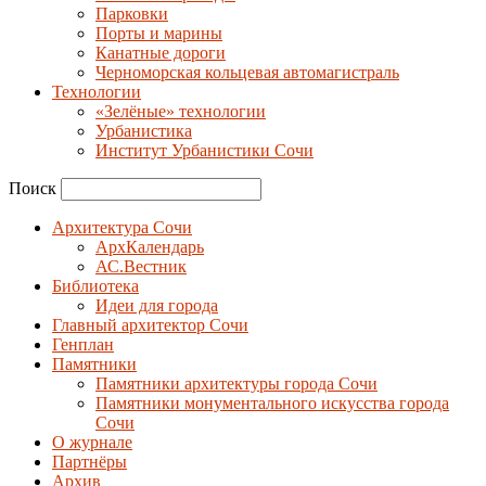
Парковки
Порты и марины
Канатные дороги
Черноморская кольцевая автомагистраль
Технологии
«Зелёные» технологии
Урбанистика
Институт Урбанистики Сочи
Поиск
Архитектура Сочи
АрхКалендарь
АС.Вестник
Библиотека
Идеи для города
Главный архитектор Сочи
Генплан
Памятники
Памятники архитектуры города Сочи
Памятники монументального искусства города
Сочи
О журнале
Партнёры
Архив