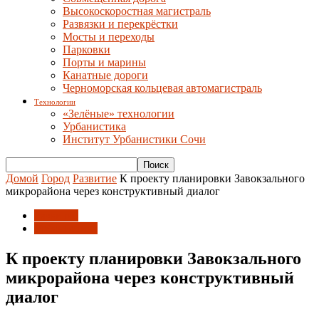
Высокоскоростная магистраль
Развязки и перекрёстки
Мосты и переходы
Парковки
Порты и марины
Канатные дороги
Черноморская кольцевая автомагистраль
Технологии
«Зелёные» технологии
Урбанистика
Институт Урбанистики Сочи
Домой
Город
Развитие
К проекту планировки Завокзального
микрорайона через конструктивный диалог
Развитие
Урбанистика
К проекту планировки Завокзального
микрорайона через конструктивный
диалог