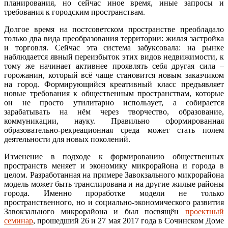
планирования, но сейчас иное время, иные запросы и
требования к городским пространствам.
Долгое время на постсоветском пространстве преобладало
только два вида преобразования территории: жилая застройка
и торговля. Сейчас эта система забуксовала: на рынке
наблюдается явный переизбыток этих видов недвижимости, к
тому же начинает активнее проявлять себя другая сила –
горожанин, который всё чаще становится новым заказчиком
на город. Формирующийся креативный класс предъявляет
новые требования к общественным пространствам, которые
он не просто утилитарно использует, а собирается
зарабатывать на нём через творчество, образование,
коммуникации, науку. Правильно сформированная
образовательно-рекреационная среда может стать полем
деятельности для новых поколений.
Изменение в подходе к формированию общественных
пространств меняет и экономику микрорайона и города в
целом. Разработанная на примере Завокзального микрорайона
модель может быть транслирована и на другие жилые районы
города. Именно проработке модели не только
пространственного, но и социально-экономического развития
Завокзального микрорайона и был посвящён
проектный
семинар
, прошедший 26 и 27 мая 2017 года в Сочинском Доме