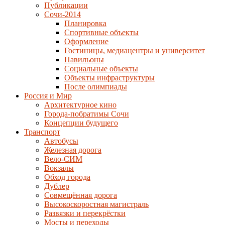
Публикации
Сочи-2014
Планировка
Спортивные объекты
Оформление
Гостиницы, медиацентры и университет
Павильоны
Социальные объекты
Объекты инфраструктуры
После олимпиады
Россия и Мир
Архитектурное кино
Города-побратимы Сочи
Концепции будущего
Транспорт
Автобусы
Железная дорога
Вело-СИМ
Вокзалы
Обход города
Дублер
Совмещённая дорога
Высокоскоростная магистраль
Развязки и перекрёстки
Мосты и переходы