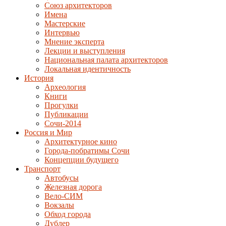
Союз архитекторов
Имена
Мастерские
Интервью
Мнение эксперта
Лекции и выступления
Национальная палата архитекторов
Локальная идентичность
История
Археология
Книги
Прогулки
Публикации
Сочи-2014
Россия и Мир
Архитектурное кино
Города-побратимы Сочи
Концепции будущего
Транспорт
Автобусы
Железная дорога
Вело-СИМ
Вокзалы
Обход города
Дублер