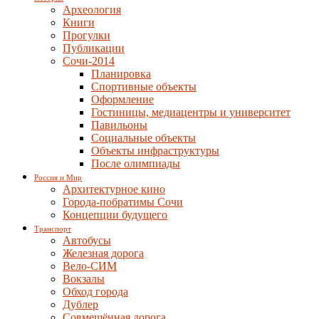
Археология
Книги
Прогулки
Публикации
Сочи-2014
Планировка
Спортивные объекты
Оформление
Гостиницы, медиацентры и университет
Павильоны
Социальные объекты
Объекты инфраструктуры
После олимпиады
Россия и Мир
Архитектурное кино
Города-побратимы Сочи
Концепции будущего
Транспорт
Автобусы
Железная дорога
Вело-СИМ
Вокзалы
Обход города
Дублер
Совмещённая дорога