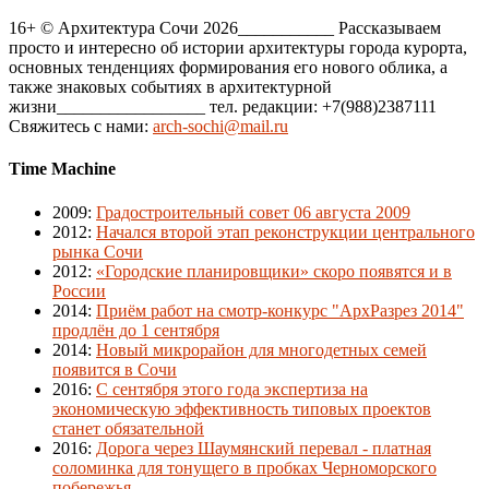
16+ © Архитектура Сочи 2026___________ Рассказываем
просто и интересно об истории архитектуры города курорта,
основных тенденциях формирования его нового облика, а
также знаковых событиях в архитектурной
жизни_________________ тел. редакции: +7(988)2387111
Свяжитесь с нами:
arch-sochi@mail.ru
Time Machine
2009
:
Градостроительный совет 06 августа 2009
2012
:
Начался второй этап реконструкции центрального
рынка Сочи
2012
:
«Городские планировщики» скоро появятся и в
России
2014
:
Приём работ на смотр-конкурс "АрхРазрез 2014"
продлён до 1 сентября
2014
:
Новый микрорайон для многодетных семей
появится в Сочи
2016
:
С сентября этого года экспертиза на
экономическую эффективность типовых проектов
станет обязательной
2016
:
Дорога через Шаумянский перевал - платная
соломинка для тонущего в пробках Черноморского
побережья