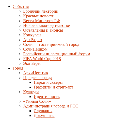
События
Бродячий лекторий
Краевые новости
Вести Минстроя РФ
Новое в законодательстве
Объявления и анонсы
Конкурсы
АрхРазрез
Сочи — гостеприимный город
СочиПешком
Российский инвестиционный форум
FIFA World Cup 2018
Эко-Берег
Город
АрхиНегатив
Городская среда
Парки и скверы
Граффити и стрит-арт
Культура
Идентичность
«Умный Сочи»
Администрация города и ГСС
Слушания
Документы