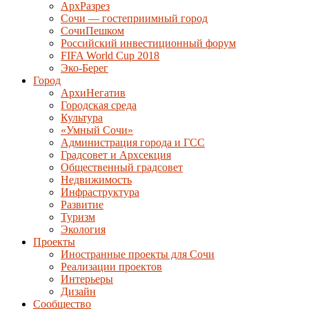
АрхРазрез
Сочи — гостеприимный город
СочиПешком
Российский инвестиционный форум
FIFA World Cup 2018
Эко-Берег
Город
АрхиНегатив
Городская среда
Культура
«Умный Сочи»
Администрация города и ГСС
Градсовет и Архсекция
Общественный градсовет
Недвижимость
Инфраструктура
Развитие
Туризм
Экология
Проекты
Иностранные проекты для Сочи
Реализации проектов
Интерьеры
Дизайн
Сообщество