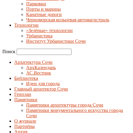
Парковки
Порты и марины
Канатные дороги
Черноморская кольцевая автомагистраль
Технологии
«Зелёные» технологии
Урбанистика
Институт Урбанистики Сочи
Поиск
Архитектура Сочи
АрхКалендарь
АС.Вестник
Библиотека
Идеи для города
Главный архитектор Сочи
Генплан
Памятники
Памятники архитектуры города Сочи
Памятники монументального искусства города
Сочи
О журнале
Партнёры
Архив