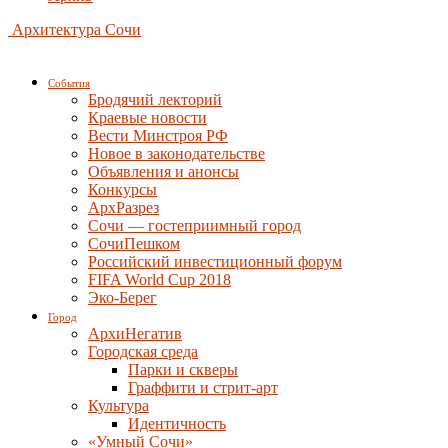
Архитектура Сочи
События
Бродячий лекторий
Краевые новости
Вести Минстроя РФ
Новое в законодательстве
Объявления и анонсы
Конкурсы
АрхРазрез
Сочи — гостеприимный город
СочиПешком
Российский инвестиционный форум
FIFA World Cup 2018
Эко-Берег
Город
АрхиНегатив
Городская среда
Парки и скверы
Граффити и стрит-арт
Культура
Идентичность
«Умный Сочи»