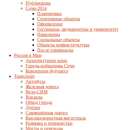
Публикации
Сочи-2014
Планировка
Спортивные объекты
Оформление
Гостиницы, медиацентры и университет
Павильоны
Социальные объекты
Объекты инфраструктуры
После олимпиады
Россия и Мир
Архитектурное кино
Города-побратимы Сочи
Концепции будущего
Транспорт
Автобусы
Железная дорога
Вело-СИМ
Вокзалы
Обход города
Дублер
Совмещённая дорога
Высокоскоростная магистраль
Развязки и перекрёстки
Мосты и переходы