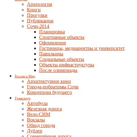
Археология
Книги
Прогулки
Публикации
Сочи-2014
Планировка
Спортивные объекты
Оформление
Гостиницы, медиацентры и университет
Павильоны
Социальные объекты
Объекты инфраструктуры
После олимпиады
Россия и Мир
Архитектурное кино
Города-побратимы Сочи
Концепции будущего
Транспорт
Автобусы
Железная дорога
Вело-СИМ
Вокзалы
Обход города
Дублер
Совмещённая дорога