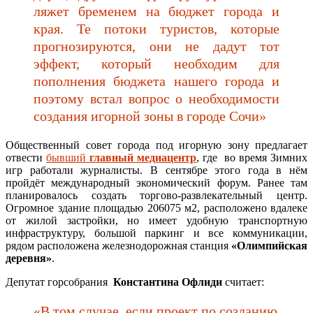
ляжет бременем на бюджет города и
края. Те потоки туристов, которые
прогнозируются, они не дадут тот
эффект, который необходим для
пополнения бюджета нашего города и
поэтому встал вопрос о необходимости
создания игорной зоны в городе Сочи»
Общественный совет города под игорную зону предлагает
отвести
бывший
главный медиацентр
, где во время Зимних
игр работали журналисты. В сентябре этого года в нём
пройдёт международный экономический форум. Ранее там
планировалось создать торгово-развлекательный центр.
Огромное здание площадью 206075 м2, расположено вдалеке
от жилой застройки, но имеет удобную транспортную
инфраструктуру, большой паркинг и все коммуникации,
рядом расположена железнодорожная станция
«Олимпийская
деревня»
.
Де­пу­тат горсобрания
Кон­стан­тина Оф­ли­ди
считает:
«В том случае, если проект по созданию