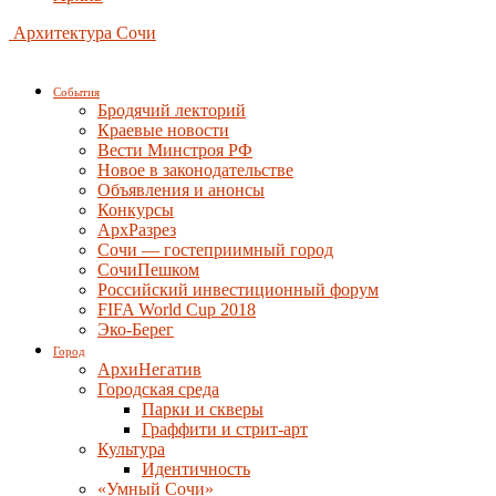
Архитектура Сочи
События
Бродячий лекторий
Краевые новости
Вести Минстроя РФ
Новое в законодательстве
Объявления и анонсы
Конкурсы
АрхРазрез
Сочи — гостеприимный город
СочиПешком
Российский инвестиционный форум
FIFA World Cup 2018
Эко-Берег
Город
АрхиНегатив
Городская среда
Парки и скверы
Граффити и стрит-арт
Культура
Идентичность
«Умный Сочи»