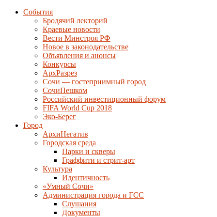
События
Бродячий лекторий
Краевые новости
Вести Минстроя РФ
Новое в законодательстве
Объявления и анонсы
Конкурсы
АрхРазрез
Сочи — гостеприимный город
СочиПешком
Российский инвестиционный форум
FIFA World Cup 2018
Эко-Берег
Город
АрхиНегатив
Городская среда
Парки и скверы
Граффити и стрит-арт
Культура
Идентичность
«Умный Сочи»
Администрация города и ГСС
Слушания
Документы