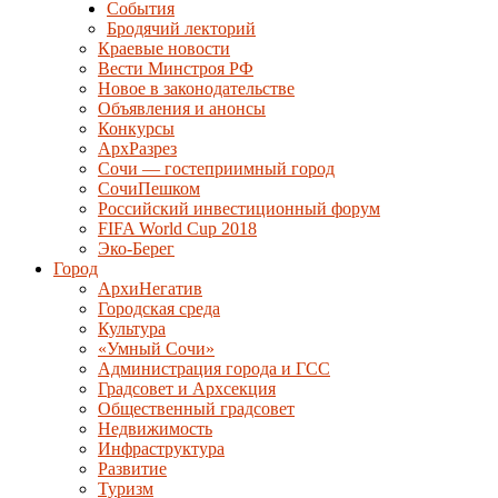
События
Бродячий лекторий
Краевые новости
Вести Минстроя РФ
Новое в законодательстве
Объявления и анонсы
Конкурсы
АрхРазрез
Сочи — гостеприимный город
СочиПешком
Российский инвестиционный форум
FIFA World Cup 2018
Эко-Берег
Город
АрхиНегатив
Городская среда
Культура
«Умный Сочи»
Администрация города и ГСС
Градсовет и Архсекция
Общественный градсовет
Недвижимость
Инфраструктура
Развитие
Туризм