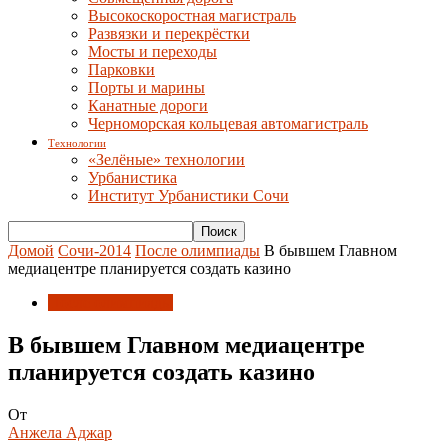
Высокоскоростная магистраль
Развязки и перекрёстки
Мосты и переходы
Парковки
Порты и марины
Канатные дороги
Черноморская кольцевая автомагистраль
Технологии
«Зелёные» технологии
Урбанистика
Институт Урбанистики Сочи
Домой
Сочи-2014
После олимпиады
В бывшем Главном
медиацентре планируется создать казино
После олимпиады
В бывшем Главном медиацентре
планируется создать казино
От
Анжела Аджар