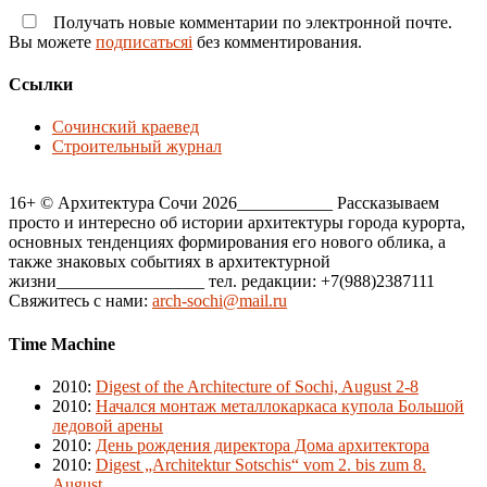
Получать новые комментарии по электронной почте.
Вы можете
подписатьсяi
без комментирования.
Ссылки
Сочинский краевед
Строительный журнал
16+ © Архитектура Сочи 2026___________ Рассказываем
просто и интересно об истории архитектуры города курорта,
основных тенденциях формирования его нового облика, а
также знаковых событиях в архитектурной
жизни_________________ тел. редакции: +7(988)2387111
Свяжитесь с нами:
arch-sochi@mail.ru
Time Machine
2010
:
Digest of the Architecture of Sochi, August 2-8
2010
:
Начался монтаж металлокаркаса купола Большой
ледовой арены
2010
:
День рождения директора Дома архитектора
2010
:
Digest „Architektur Sotschis“ vom 2. bis zum 8.
August