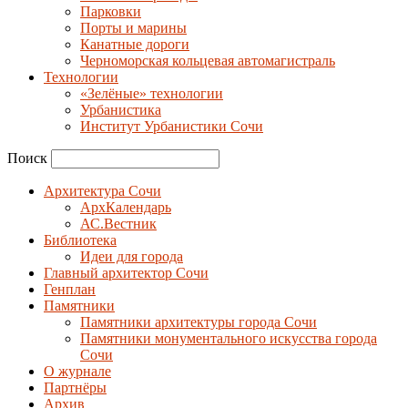
Парковки
Порты и марины
Канатные дороги
Черноморская кольцевая автомагистраль
Технологии
«Зелёные» технологии
Урбанистика
Институт Урбанистики Сочи
Поиск
Архитектура Сочи
АрхКалендарь
АС.Вестник
Библиотека
Идеи для города
Главный архитектор Сочи
Генплан
Памятники
Памятники архитектуры города Сочи
Памятники монументального искусства города
Сочи
О журнале
Партнёры
Архив