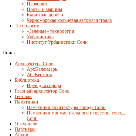
Парковки
Порты и марины
Канатные дороги
Черноморская кольцевая автомагистраль
Технологии
«Зелёные» технологии
Урбанистика
Институт Урбанистики Сочи
Поиск
Архитектура Сочи
АрхКалендарь
АС.Вестник
Библиотека
Идеи для города
Главный архитектор Сочи
Генплан
Памятники
Памятники архитектуры города Сочи
Памятники монументального искусства города
Сочи
О журнале
Партнёры
Архив