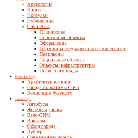
Археология
Книги
Прогулки
Публикации
Сочи-2014
Планировка
Спортивные объекты
Оформление
Гостиницы, медиацентры и университет
Павильоны
Социальные объекты
Объекты инфраструктуры
После олимпиады
Россия и Мир
Архитектурное кино
Города-побратимы Сочи
Концепции будущего
Транспорт
Автобусы
Железная дорога
Вело-СИМ
Вокзалы
Обход города
Дублер
Совмещённая дорога