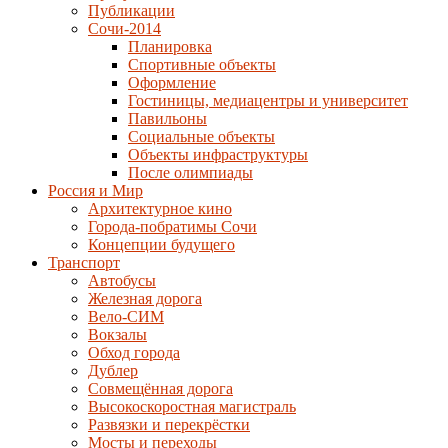
Публикации
Сочи-2014
Планировка
Спортивные объекты
Оформление
Гостиницы, медиацентры и университет
Павильоны
Социальные объекты
Объекты инфраструктуры
После олимпиады
Россия и Мир
Архитектурное кино
Города-побратимы Сочи
Концепции будущего
Транспорт
Автобусы
Железная дорога
Вело-СИМ
Вокзалы
Обход города
Дублер
Совмещённая дорога
Высокоскоростная магистраль
Развязки и перекрёстки
Мосты и переходы