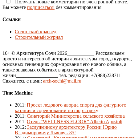
Получать новые комментарии по электронной почте.
Вы можете
подписатьсяi
без комментирования.
Ссылки
Сочинский краевед
Строительный журнал
16+ © Архитектура Сочи 2026___________ Рассказываем
просто и интересно об истории архитектуры города курорта,
основных тенденциях формирования его нового облика, а
также знаковых событиях в архитектурной
жизни_________________ тел. редакции: +7(988)2387111
Свяжитесь с нами:
arch-sochi@mail.ru
Time Machine
2011
:
Проект ледового дворца спорта для фигурного
катания и соревнований по шорт-треку
2011
:
Санаторий Министерства сельского хозяйства
2011
:
Отель “WELLNESS FLOOR” Alberto Apostoli
2012
:
Заслуженному архитектору России Юрию
Владимировичу Львову - 85!