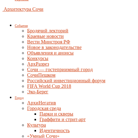
Архитектура Сочи
События
Бродячий лекторий
Краевые новости
Вести Минстроя РФ
Новое в законодательстве
Объявления и анонсы
Конкурсы
АрхРазрез
Сочи — гостеприимный город
СочиПешком
Российский инвестиционный форум
FIFA World Cup 2018
Эко-Берег
Город
АрхиНегатив
Городская среда
Парки и скверы
Граффити и стрит-арт
Культура
Идентичность
«Умный Сочи»