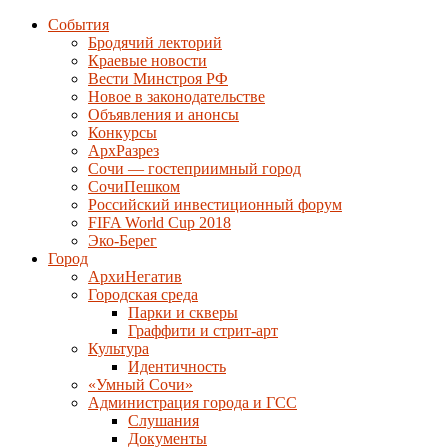
События
Бродячий лекторий
Краевые новости
Вести Минстроя РФ
Новое в законодательстве
Объявления и анонсы
Конкурсы
АрхРазрез
Сочи — гостеприимный город
СочиПешком
Российский инвестиционный форум
FIFA World Cup 2018
Эко-Берег
Город
АрхиНегатив
Городская среда
Парки и скверы
Граффити и стрит-арт
Культура
Идентичность
«Умный Сочи»
Администрация города и ГСС
Слушания
Документы