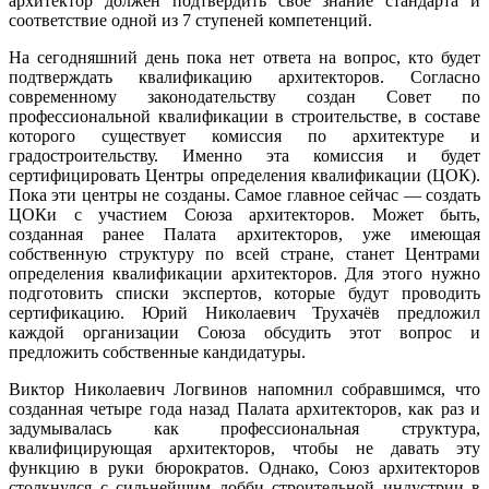
архитектор должен подтвердить своё знание стандарта и
соответствие одной из 7 ступеней компетенций.
На сегодняшний день пока нет ответа на вопрос, кто будет
подтверждать квалификацию архитекторов. Согласно
современному законодательству создан Совет по
профессиональной квалификации в строительстве, в составе
которого существует комиссия по архитектуре и
градостроительству. Именно эта комиссия и будет
сертифицировать Центры определения квалификации (ЦОК).
Пока эти центры не созданы. Самое главное сейчас — создать
ЦОКи с участием Союза архитекторов. Может быть,
созданная ранее Палата архитекторов, уже имеющая
собственную структуру по всей стране, станет Центрами
определения квалификации архитекторов. Для этого нужно
подготовить списки экспертов, которые будут проводить
сертификацию. Юрий Николаевич Трухачёв предложил
каждой организации Союза обсудить этот вопрос и
предложить собственные кандидатуры.
Виктор Николаевич Логвинов напомнил собравшимся, что
созданная четыре года назад Палата архитекторов, как раз и
задумывалась как профессиональная структура,
квалифицирующая архитекторов, чтобы не давать эту
функцию в руки бюрократов. Однако, Союз архитекторов
столкнулся с сильнейшим лобби строительной индустрии в