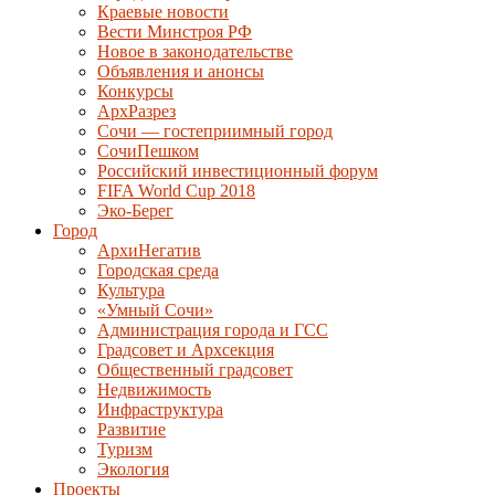
Краевые новости
Вести Минстроя РФ
Новое в законодательстве
Объявления и анонсы
Конкурсы
АрхРазрез
Сочи — гостеприимный город
СочиПешком
Российский инвестиционный форум
FIFA World Cup 2018
Эко-Берег
Город
АрхиНегатив
Городская среда
Культура
«Умный Сочи»
Администрация города и ГСС
Градсовет и Архсекция
Общественный градсовет
Недвижимость
Инфраструктура
Развитие
Туризм
Экология
Проекты