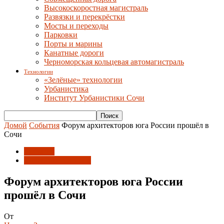
Высокоскоростная магистраль
Развязки и перекрёстки
Мосты и переходы
Парковки
Порты и марины
Канатные дороги
Черноморская кольцевая автомагистраль
Технологии
«Зелёные» технологии
Урбанистика
Институт Урбанистики Сочи
Домой
События
Форум архитекторов юга России прошёл в
Сочи
События
Союз архитекторов
Форум архитекторов юга России
прошёл в Сочи
От