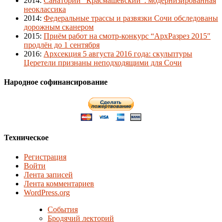
2014
:
Санаторий "Красмашевский": модернизированная
неоклассика
2014
:
Федеральные трассы и развязки Сочи обследованы
дорожным сканером
2015
:
Приём работ на смотр-конкурс “АрхРазрез 2015″
продлён до 1 сентября
2016
:
Архсекция 5 августа 2016 года: скульптуры
Церетели признаны неподходящими для Сочи
Народное софинансирование
Техническое
Регистрация
Войти
Лента записей
Лента комментариев
WordPress.org
События
Бродячий лекторий