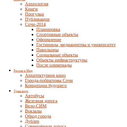
Археология
Книги
Прогулки
Публикации
Сочи-2014
Планировка
Спортивные объекты
Оформление
Гостиницы, медиацентры и университет
Павильоны
Социальные объекты
Объекты инфраструктуры
После олимпиады
Россия и Мир
Архитектурное кино
Города-побратимы Сочи
Концепции будущего
Транспорт
Автобусы
Железная дорога
Вело-СИМ
Вокзалы
Обход города
Дублер
Совмещённая дорога