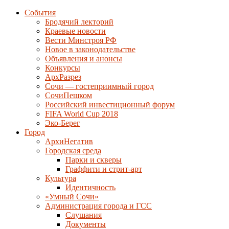
События
Бродячий лекторий
Краевые новости
Вести Минстроя РФ
Новое в законодательстве
Объявления и анонсы
Конкурсы
АрхРазрез
Сочи — гостеприимный город
СочиПешком
Российский инвестиционный форум
FIFA World Cup 2018
Эко-Берег
Город
АрхиНегатив
Городская среда
Парки и скверы
Граффити и стрит-арт
Культура
Идентичность
«Умный Сочи»
Администрация города и ГСС
Слушания
Документы