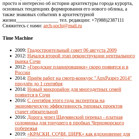
просто и интересно об истории архитектуры города курорта,
основных тенденциях формирования его нового облика, а
также знаковых событиях в архитектурной
жизни_________________ тел. редакции: +7(988)2387111
Свяжитесь с нами:
arch-sochi@mail.ru
Time Machine
2009
:
Градостроительный совет 06 августа 2009
2012
:
Начался второй этап реконструкции центрального
рынка Сочи
2012
:
«Городские планировщики» скоро появятся и в
России
2014
:
Приём работ на смотр-конкурс "АрхРазрез 2014"
продлён до 1 сентября
2014
:
Новый микрорайон для многодетных семей
появится в Сочи
2016
:
С сентября этого года экспертиза на
экономическую эффективность типовых проектов
станет обязательной
2016
:
Дорога через Шаумянский перевал - платная
соломинка для тонущего в пробках Черноморского
побережья
2019
:
«КРАСКИ. СОЧИ. ЦИРК» как вдохновение для