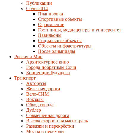
Публикации
Сочи-2014
Планировка
Спортивные объекты
Оформление
Гостиницы, медиацентры и университет
Павильоны
Социальные объекты
Объекты инфраструктуры
После олимпиады
Россия и Мир
Архитектурное кино
Города-побратимы Сочи
Концепции будущего
Транспорт
Автобусы
Железная дорога
Вело-СИМ
Вокзалы
Обход города
Дублер
Совмещённая дорога
Высокоскоростная магистраль
Развязки и перекрёстки
Мосты и переходы