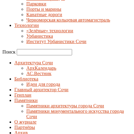
Парковки
Порты и марины
Канатные дороги
Черноморская кольцевая автомагистраль
Технологии
«Зелёные» технологии
Урбанистика
Институт Урбанистики Сочи
Поиск
Архитектура Сочи
АрхКалендарь
АС.Вестник
Библиотека
Идеи для города
Главный архитектор Сочи
Генплан
Памятники
Памятники архитектуры города Сочи
Памятники монументального искусства города
Сочи
О журнале
Партнёры
Архив