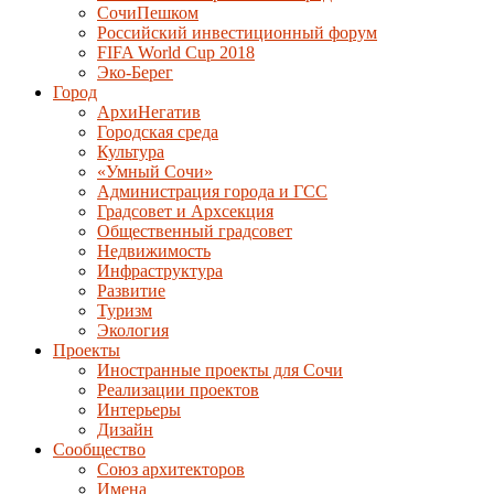
СочиПешком
Российский инвестиционный форум
FIFA World Cup 2018
Эко-Берег
Город
АрхиНегатив
Городская среда
Культура
«Умный Сочи»
Администрация города и ГСС
Градсовет и Архсекция
Общественный градсовет
Недвижимость
Инфраструктура
Развитие
Туризм
Экология
Проекты
Иностранные проекты для Сочи
Реализации проектов
Интерьеры
Дизайн
Сообщество
Союз архитекторов
Имена