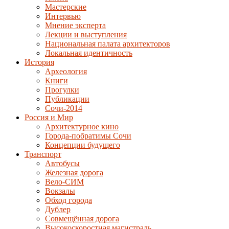
Мастерские
Интервью
Мнение эксперта
Лекции и выступления
Национальная палата архитекторов
Локальная идентичность
История
Археология
Книги
Прогулки
Публикации
Сочи-2014
Россия и Мир
Архитектурное кино
Города-побратимы Сочи
Концепции будущего
Транспорт
Автобусы
Железная дорога
Вело-СИМ
Вокзалы
Обход города
Дублер
Совмещённая дорога
Высокоскоростная магистраль