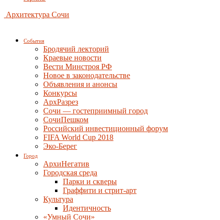
Архитектура Сочи
События
Бродячий лекторий
Краевые новости
Вести Минстроя РФ
Новое в законодательстве
Объявления и анонсы
Конкурсы
АрхРазрез
Сочи — гостеприимный город
СочиПешком
Российский инвестиционный форум
FIFA World Cup 2018
Эко-Берег
Город
АрхиНегатив
Городская среда
Парки и скверы
Граффити и стрит-арт
Культура
Идентичность
«Умный Сочи»