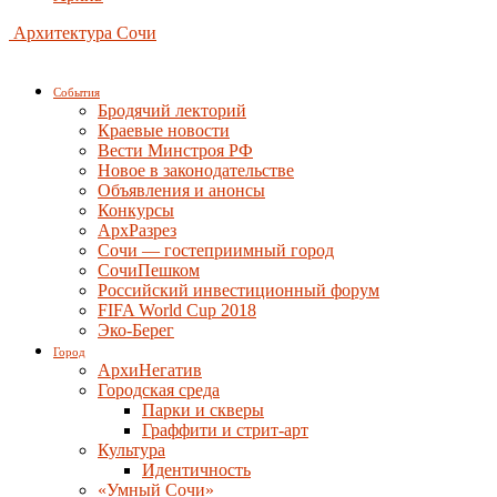
Архитектура Сочи
События
Бродячий лекторий
Краевые новости
Вести Минстроя РФ
Новое в законодательстве
Объявления и анонсы
Конкурсы
АрхРазрез
Сочи — гостеприимный город
СочиПешком
Российский инвестиционный форум
FIFA World Cup 2018
Эко-Берег
Город
АрхиНегатив
Городская среда
Парки и скверы
Граффити и стрит-арт
Культура
Идентичность
«Умный Сочи»