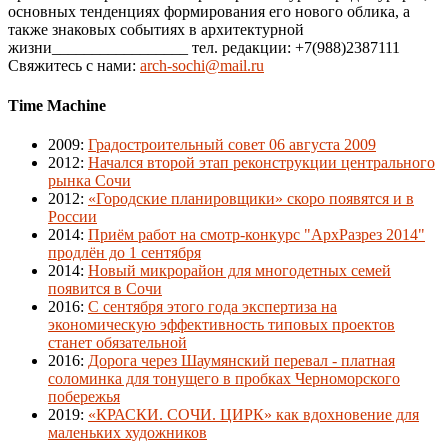
основных тенденциях формирования его нового облика, а
также знаковых событиях в архитектурной
жизни_________________ тел. редакции: +7(988)2387111
Свяжитесь с нами:
arch-sochi@mail.ru
Time Machine
2009
:
Градостроительный совет 06 августа 2009
2012
:
Начался второй этап реконструкции центрального
рынка Сочи
2012
:
«Городские планировщики» скоро появятся и в
России
2014
:
Приём работ на смотр-конкурс "АрхРазрез 2014"
продлён до 1 сентября
2014
:
Новый микрорайон для многодетных семей
появится в Сочи
2016
:
С сентября этого года экспертиза на
экономическую эффективность типовых проектов
станет обязательной
2016
:
Дорога через Шаумянский перевал - платная
соломинка для тонущего в пробках Черноморского
побережья
2019
:
«КРАСКИ. СОЧИ. ЦИРК» как вдохновение для
маленьких художников