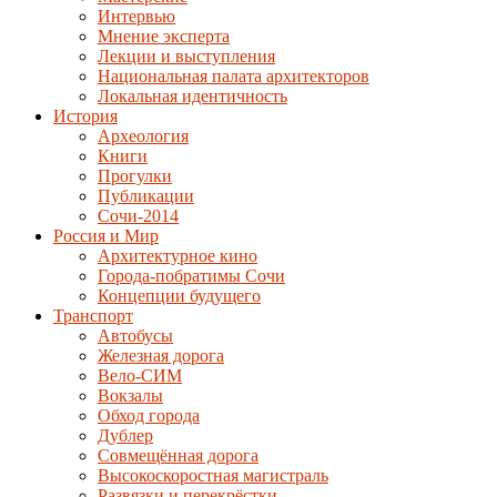
Интервью
Мнение эксперта
Лекции и выступления
Национальная палата архитекторов
Локальная идентичность
История
Археология
Книги
Прогулки
Публикации
Сочи-2014
Россия и Мир
Архитектурное кино
Города-побратимы Сочи
Концепции будущего
Транспорт
Автобусы
Железная дорога
Вело-СИМ
Вокзалы
Обход города
Дублер
Совмещённая дорога
Высокоскоростная магистраль
Развязки и перекрёстки