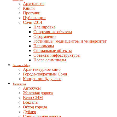
Археология
Книги
Прогулки
Публикации
Сочи-2014
Планировка
Спортивные объекты
Оформление
Гостиницы, медиацентры и университет
Павильоны
Социальные объекты
Объекты инфраструктуры
После олимпиады
Россия и Мир
Архитектурное кино
Города-побратимы Сочи
Концепции будущего
Транспорт
Автобусы
Железная дорога
Вело-СИМ
Вокзалы
Обход города
Дублер
Совмещённая дорога