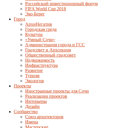
Российский инвестиционный форум
FIFA World Cup 2018
Эко-Берег
Город
АрхиНегатив
Городская среда
Культура
«Умный Сочи»
Администрация города и ГСС
Градсовет и Архсекция
Общественный градсовет
Недвижимость
Инфраструктура
Развитие
Туризм
Экология
Проекты
Иностранные проекты для Сочи
Реализации проектов
Интерьеры
Дизайн
Сообщество
Союз архитекторов
Имена
Мастерские