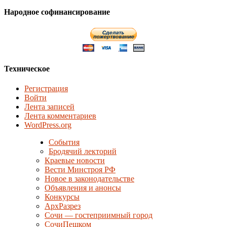
Народное софинансирование
Техническое
Регистрация
Войти
Лента записей
Лента комментариев
WordPress.org
События
Бродячий лекторий
Краевые новости
Вести Минстроя РФ
Новое в законодательстве
Объявления и анонсы
Конкурсы
АрхРазрез
Сочи — гостеприимный город
СочиПешком