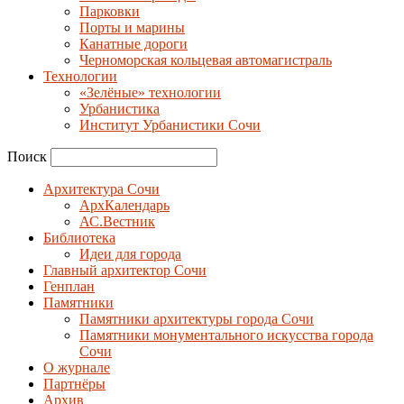
Парковки
Порты и марины
Канатные дороги
Черноморская кольцевая автомагистраль
Технологии
«Зелёные» технологии
Урбанистика
Институт Урбанистики Сочи
Поиск
Архитектура Сочи
АрхКалендарь
АС.Вестник
Библиотека
Идеи для города
Главный архитектор Сочи
Генплан
Памятники
Памятники архитектуры города Сочи
Памятники монументального искусства города
Сочи
О журнале
Партнёры
Архив