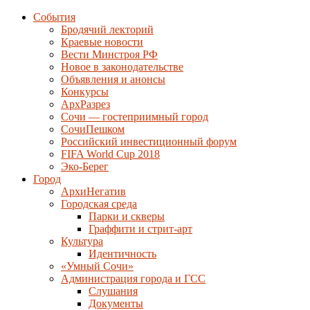
События
Бродячий лекторий
Краевые новости
Вести Минстроя РФ
Новое в законодательстве
Объявления и анонсы
Конкурсы
АрхРазрез
Сочи — гостеприимный город
СочиПешком
Российский инвестиционный форум
FIFA World Cup 2018
Эко-Берег
Город
АрхиНегатив
Городская среда
Парки и скверы
Граффити и стрит-арт
Культура
Идентичность
«Умный Сочи»
Администрация города и ГСС
Слушания
Документы