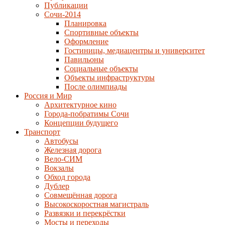
Публикации
Сочи-2014
Планировка
Спортивные объекты
Оформление
Гостиницы, медиацентры и университет
Павильоны
Социальные объекты
Объекты инфраструктуры
После олимпиады
Россия и Мир
Архитектурное кино
Города-побратимы Сочи
Концепции будущего
Транспорт
Автобусы
Железная дорога
Вело-СИМ
Вокзалы
Обход города
Дублер
Совмещённая дорога
Высокоскоростная магистраль
Развязки и перекрёстки
Мосты и переходы