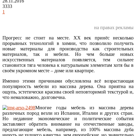
28.11.2016
3333
1
на правах рекламы
Прогресс не стоит на месте. XX век принёс несколько
прорывных технологий в химии, что позволило получить
новые материалы для производства как строительных
материалов, так и мебели. Но чем больше новых
искусственных материалов появляется, тем сильнее
становится тяга человека к натуральным элементам хотя бы в
своём укромном месте – доме или квартире.
Именно этими причинами обусловлена всё возрастающая
популярность мебели из массива дерева. Она приятна на
ощупь, эстетически красива своей неповторимой текстурой и,
что немаловажно, долговечна.
Многие годы мебель из массива дерева
различных пород везли из Испании, Италии и других стран.
Но недавние экономические и политические события
заставляют обратить внимание на отечественные заводы,
предлагающие мебель, например, из 100% массива дуба
ничуть не худшего качества, чем европейские, но значительно