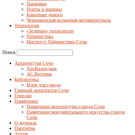
Парковки
Порты и марины
Канатные дороги
Черноморская кольцевая автомагистраль
Технологии
«Зелёные» технологии
Урбанистика
Институт Урбанистики Сочи
Поиск
Архитектура Сочи
АрхКалендарь
АС.Вестник
Библиотека
Идеи для города
Главный архитектор Сочи
Генплан
Памятники
Памятники архитектуры города Сочи
Памятники монументального искусства города
Сочи
О журнале
Партнёры
Архив