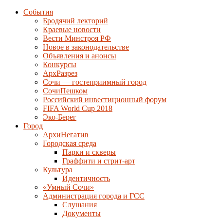
События
Бродячий лекторий
Краевые новости
Вести Минстроя РФ
Новое в законодательстве
Объявления и анонсы
Конкурсы
АрхРазрез
Сочи — гостеприимный город
СочиПешком
Российский инвестиционный форум
FIFA World Cup 2018
Эко-Берег
Город
АрхиНегатив
Городская среда
Парки и скверы
Граффити и стрит-арт
Культура
Идентичность
«Умный Сочи»
Администрация города и ГСС
Слушания
Документы