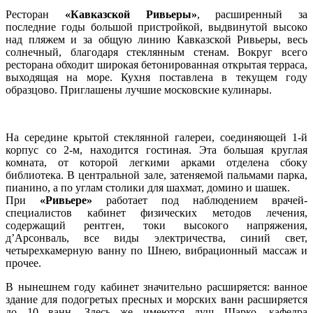
Ресторан
«Кавказской Ривьеры»
, расширенный за
последние годы большой пристройкой, выдвинутой высоко
над пляжем и за общую линию Кавказской Ривьеры, весь
солнечный, благодаря стеклянным стенам. Вокруг всего
ресторана обходит широкая бетонированная открытая терраса,
выходящая на море. Кухня поставлена в текущем году
образцово. Приглашены лучшие московские кулинары.
На середине крытой стеклянной галереи, соединяющей 1-й
корпус со 2-м, находится гостиная. Эта большая круглая
комната, от которой легкими арками отделена сбоку
библиотека. В центральной зале, затеняемой пальмами парка,
пианино, а по углам столики для шахмат, домино и шашек.
При
«Ривьере»
работает под наблюдением врачей-
специалистов кабинет физических методов лечения,
содержащий рентген, токи высокого напряжения,
д’Арсонваль, все виды электричества, синий свет,
четырехкамерную ванну по Шнею, вибрационный массаж и
прочее.
В нынешнем году кабинет значительно расширяется: ванное
здание для подогретых пресных и морских ванн расширяется
до 10 ванн. Здесь же имеются душ Шарко, кафедра