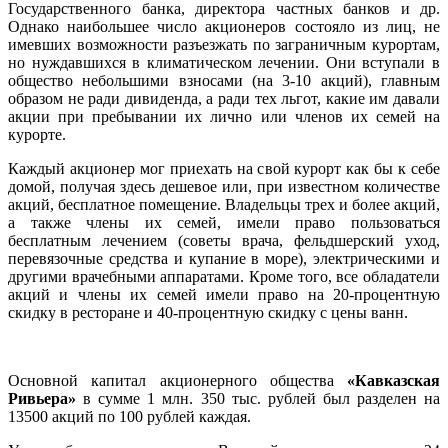
Государственного банка, директора частных банков и др.
Однако наибольшее число акционеров состояло из лиц, не
имевших возможности разъезжать по заграничным курортам,
но нуждавшихся в климатическом лечении. Они вступали в
общество небольшими взносами (на 3-10 акций), главным
образом не ради дивиденда, а ради тех льгот, какие им давали
акции при пребывании их лично или членов их семей на
курорте.
Каждый акционер мог приехать на свой курорт как бы к себе
домой, получая здесь дешевое или, при известном количестве
акций, бесплатное помещение. Владельцы трех и более акций,
а также члены их семей, имели право пользоваться
бесплатным лечением (советы врача, фельдшерский уход,
перевязочные средства и купание в море), электрическими и
другими врачебными аппаратами. Кроме того, все обладатели
акций и члены их семей имели право на 20-процентную
скидку в ресторане и 40-процентную скидку с цены ванн.
Основной капитал акционерного общества
«Кавказская
Ривьера»
в сумме 1 млн. 350 тыс. рублей был разделен на
13500 акций по 100 рублей каждая.