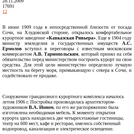
28.11.2009
17691
12
В июне 1909 года в непосредственной близости от посада
Сочи, на Хлудовской стороне, открылось комфортабельное
курортное заведение
«Кавказская Ривьера»
. Еще в 1904 году
министр земледелия и государственных имуществ
А.С.
Ермолов
вступил в переговоры с известным московским
коммерсантом
А.В. Тарнопольским
, который принял на себя
обязательство перед министерством построить курорт на свои
средства. Для этой цели министерство определило лучшую
местность на берегу моря, примыкающую с севера к Сочи, и
содействовало ее продаже.
Сооружение грандиозного курортного комплекса началось
летом 1906 г. Постройка производилась архитектором-
художником
В.А. Ионом
, по его же распоряжению была
изготовлена необходимая мебель. К моменту открытия
курорта здесь находились две четырехэтажные гостиницы,
театр на 600 мест, кафе и ресторан, имелись собственный
водопровод, канализация и электрическое освещение.