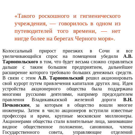
«Такого роскошного и гигиенического
учреждения, — говорилось в одном из
путеводителей того времени, — нет
нигде более на берегах Черного моря».
Колоссальный прирост приезжих в Сочи и все
увеличивающийся спрос на помещения убедили
А.В.
Тарнопольского
в том, что будет весьма сложно справляться
дальше с таким большим предприятием, дальнейшее
расширение которого требовало больших денежных средств.
В связи с этим
А.В. Тарнопольский
решил акционировать
свой курорт путем привлечения капиталов других лиц. Идея
устройства акционерного общества была поддержана
многими русскими деятелями, например председателем
правления Владикавказской железной дороги
В.Н.
Печковским
, за которым в общество вошли многие
инженеры. Затем в число акционеров вступили известные
профессора и врачи, крупные московские миллионеры.
Акционерами общества стали влиятельные лица, занимавшие
видное общественное положение, сановники, члены
Государственного совета, управляющие отделений