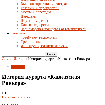
Высокоскоростная магистраль
Развязки и перекрёстки
Мосты и переходы
Парковки
Порты и марины
Канатные дороги
Черноморская кольцевая автомагистраль
Технологии
«Зелёные» технологии
Урбанистика
Институт Урбанистики Сочи
Домой
История
История курорта «Кавказская Ривьера»
История
История курорта «Кавказская
Ривьера»
От
Наталья Захарова
-