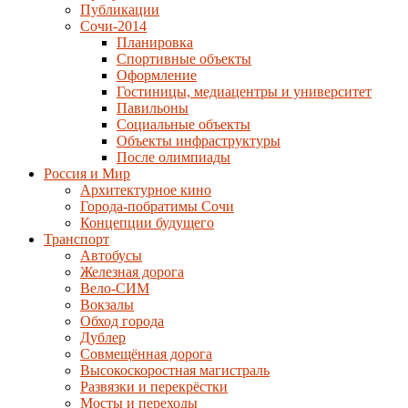
Публикации
Сочи-2014
Планировка
Спортивные объекты
Оформление
Гостиницы, медиацентры и университет
Павильоны
Социальные объекты
Объекты инфраструктуры
После олимпиады
Россия и Мир
Архитектурное кино
Города-побратимы Сочи
Концепции будущего
Транспорт
Автобусы
Железная дорога
Вело-СИМ
Вокзалы
Обход города
Дублер
Совмещённая дорога
Высокоскоростная магистраль
Развязки и перекрёстки
Мосты и переходы