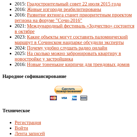
2015
:
Градостроительный совет 22 июля 2015 года
2016
:
Живые изгороди реабилитированы
2016
:
Развитие яхтинга станет приоритетным проектом
региона на форуме "Сочи-2016"
2021
:
Международный фестиваль «Зодчество» состоится
в октябре
2023
:
Какие объекты могут составить паломнический
маршрут в Сочинском нацпарке обсудили эксперты
2024
:
Почему удобно слушать радио онлайн
2025
:
На сколько можно забронировать квартиру в
новостройке у застройщика
2016
:
Новые тоненькие кирпичи для трендовых домов
Народное софинансирование
Техническое
Регистрация
Войти
Лента записей