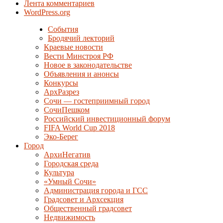
Лента комментариев
WordPress.org
События
Бродячий лекторий
Краевые новости
Вести Минстроя РФ
Новое в законодательстве
Объявления и анонсы
Конкурсы
АрхРазрез
Сочи — гостеприимный город
СочиПешком
Российский инвестиционный форум
FIFA World Cup 2018
Эко-Берег
Город
АрхиНегатив
Городская среда
Культура
«Умный Сочи»
Администрация города и ГСС
Градсовет и Архсекция
Общественный градсовет
Недвижимость