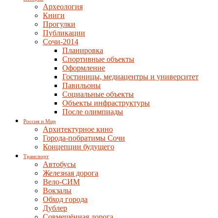
Археология
Книги
Прогулки
Публикации
Сочи-2014
Планировка
Спортивные объекты
Оформление
Гостиницы, медиацентры и университет
Павильоны
Социальные объекты
Объекты инфраструктуры
После олимпиады
Россия и Мир
Архитектурное кино
Города-побратимы Сочи
Концепции будущего
Транспорт
Автобусы
Железная дорога
Вело-СИМ
Вокзалы
Обход города
Дублер
Совмещённая дорога