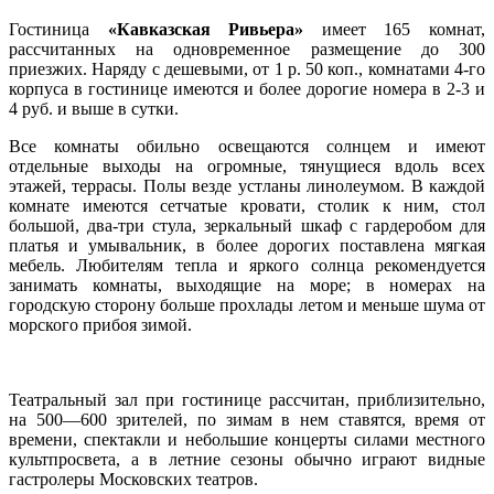
Гостиница
«Кавказская Ривьера»
имеет 165 комнат,
рассчитанных на одновременное размещение до 300
приезжих. Наряду с дешевыми, от 1 р. 50 коп., комнатами 4-го
корпуса в гостинице имеются и более дорогие номера в 2-3 и
4 руб. и выше в сутки.
Все комнаты обильно освещаются солнцем и имеют
отдельные выходы на огромные, тянущиеся вдоль всех
этажей, террасы. Полы везде устланы линолеумом. В каждой
комнате имеются сетчатые кровати, столик к ним, стол
большой, два-три стула, зеркальный шкаф с гардеробом для
платья и умывальник, в более дорогих поставлена мягкая
мебель. Любителям тепла и яркого солнца рекомендуется
занимать комнаты, выходящие на море; в номерах на
городскую сторону больше прохлады летом и меньше шума от
морского прибоя зимой.
Театральный зал при гостинице рассчитан, приблизительно,
на 500—600 зрителей, по зимам в нем ставятся, время от
времени, спектакли и небольшие концерты силами местного
культпросвета, а в летние сезоны обычно играют видные
гастролеры Московских театров.