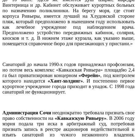
Винтерница и др. Кабинет обслуживает курортных больных
по назначению поликлиники. На берегу моря, где стоят
корпуса Ривьеры, имеется лучший на Хлудовской стороне
пляж, который предположено в нынешнем году использовать
как лечебное учреждение под наблюдением врача.
Предположено устройство передвижных кабинок, солярия,
киосков и т. д. В нижнем этаже курзала, как указано выше,
помещается справочное бюро для приезжающих у пристани.»
Санаторий до начала 1990-х годов принадлежал профсоюзам,
но потом весь комплекс «Кавказская Ривьера» площадбю 2,4
га был приватизирован концерном
«Ферейн»
, под контролем
которого находится
«Хант-холдинг»
. И постепенно первое
курортное учреждение города приходит в упадок. С 1998 года
санаторий не функционирует.
Администрация Сочи
неоднократно требовала признать свое
право собственности на
«Кавказскую Ривьеру»
. В 2006 году
мэрия подала три иска в арбитражный суд, потребовав
признать запись в реестре акционеров недействительной и
изъять санаторий из чужого незаконного владения.