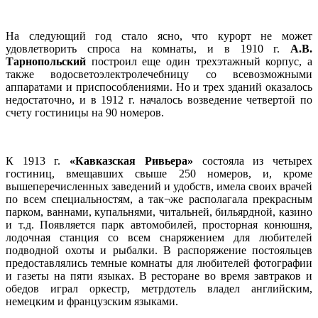
На следующий год стало ясно, что курорт не может
удовлетворить спроса на комнаты, и в 1910 г.
А.В.
Тарнопольский
построил еще один трехэтажный корпус, а
также водосветоэлектролечебницу со всевозможными
аппаратами и приспособлениями. Но и трех зданий оказалось
недостаточно, и в 1912 г. началось возведение четвертой по
счету гостиницы на 90 номеров.
К 1913 г.
«Кавказская Ривьера»
состояла из четырех
гостиниц, вмещавших свыше 250 номеров, и, кроме
вышеперечисленных заведений и удобств, имела своих врачей
по всем специальностям, а так¬же располагала прекрасным
парком, ваннами, купальнями, читальней, бильярдной, казино
и т.д. Появляется парк автомобилей, просторная конюшня,
лодочная станция со всем снаряжением для любителей
подводной охоты и рыбалки. В распоряжение постояльцев
предоставлялись темные комнаты для любителей фотографии
и газеты на пяти языках. В ресторане во время завтраков и
обедов играл оркестр, метрдотель владел английским,
немецким и французским языками.