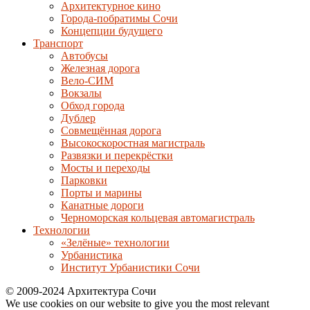
Архитектурное кино
Города-побратимы Сочи
Концепции будущего
Транспорт
Автобусы
Железная дорога
Вело-СИМ
Вокзалы
Обход города
Дублер
Совмещённая дорога
Высокоскоростная магистраль
Развязки и перекрёстки
Мосты и переходы
Парковки
Порты и марины
Канатные дороги
Черноморская кольцевая автомагистраль
Технологии
«Зелёные» технологии
Урбанистика
Институт Урбанистики Сочи
© 2009-2024 Архитектура Сочи
We use cookies on our website to give you the most relevant