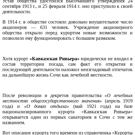
Устав общества удостоился Высочайшего утверждения 24
сентября 1913 г., и 25 февраля 1914 г. оно приступило к своей
деятельности.
В 1914 г. в обществе состояло довольно внушительное число
акционеров — 631 человек. Учреждение акционерного
общества открыло перед курортом новые возможности и
позволило ему функционировать с большим размахом.
Хотя курорт
«Кавказская Ривьера»
юридически не входил в
состав территории посада, сам факт его открытия и
последующей деятельности наложил неизгладимый отпечаток
на дальнейшую жизнь Сочи как лечебной местности.
После революции и декретов правительства
«О лечебных
местностях общегосударственного значения»
(апрель 1919
года) и
«О домах отдыха»
(май 1921 года) на базе
национализированного курорта «Кавказская Ривьера»
открывается один из первых санаториев в Сочи с тем же
названием.
Вот описание курорта того времени из справочника «Курорты