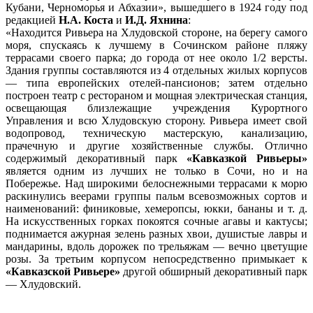
Кубани, Черноморья и Абхазии», вышедшего в 1924 году под
редакцией
Н.А. Коста
и
И.Д. Яхнина
:
«Находится Ривьера на Хлудовской стороне, на берегу самого
моря, спускаясь к лучшему в Сочинском районе пляжу
террасами своего парка; до города от нее около 1/2 версты.
Здания группы составляются из 4 отдельных жилых корпусов
— типа европейских отелей-пансионов; затем отдельно
построен театр с рестораном и мощная электрическая станция,
освещающая близлежащие учреждения Курортного
Управления и всю Хлудовскую сторону. Ривьера имеет свой
водопровод, техническую мастерскую, канализацию,
прачечную и другие хозяйственные службы. Отлично
содержимый декоративный парк
«Кавказкой Ривьеры»
является одним из лучших не только в Сочи, но и на
Побережье. Над широкими белоснежными террасами к морю
раскинулись веерами группы пальм всевозможных сортов и
наименований: финиковые, хемеропсы, юкки, бананы и т. д.
На искусственных горках покоятся сочные агавы и кактусы;
поднимается ажурная зелень разных хвои, душистые лавры и
мандарины, вдоль дорожек по трельяжам — вечно цветущие
розы. За третьим корпусом непосредственно примыкает к
«Кавказской Ривьере»
другой обширный декоративный парк
— Хлудовский.