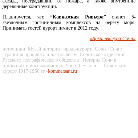
фасада, пострадавший от пожара, а также внутренние
деревянные конструкции.
Планируется, что
“Кавказская Ривьера”
станет 5-
звездочным гостиничным комплексов на берегу моря.
Принимать гостей курорт начнет в 2012 году.
«Архитектура Сочи»
источники: Музей истории города-курорта Сочи «Сочи:
страницы прошлого и настоящего», Сочинское отделение
Русского географического общества «История Сочи в
открытках и воспоминаниях. Часть II «Сочи — Советский
курорт 1917-1960 гг.»
kommersant.ru