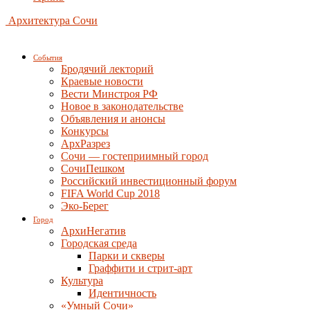
Архитектура Сочи
События
Бродячий лекторий
Краевые новости
Вести Минстроя РФ
Новое в законодательстве
Объявления и анонсы
Конкурсы
АрхРазрез
Сочи — гостеприимный город
СочиПешком
Российский инвестиционный форум
FIFA World Cup 2018
Эко-Берег
Город
АрхиНегатив
Городская среда
Парки и скверы
Граффити и стрит-арт
Культура
Идентичность
«Умный Сочи»