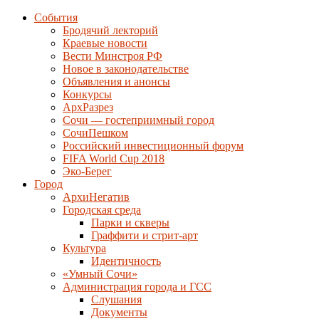
События
Бродячий лекторий
Краевые новости
Вести Минстроя РФ
Новое в законодательстве
Объявления и анонсы
Конкурсы
АрхРазрез
Сочи — гостеприимный город
СочиПешком
Российский инвестиционный форум
FIFA World Cup 2018
Эко-Берег
Город
АрхиНегатив
Городская среда
Парки и скверы
Граффити и стрит-арт
Культура
Идентичность
«Умный Сочи»
Администрация города и ГСС
Слушания
Документы