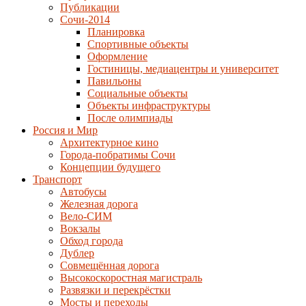
Публикации
Сочи-2014
Планировка
Спортивные объекты
Оформление
Гостиницы, медиацентры и университет
Павильоны
Социальные объекты
Объекты инфраструктуры
После олимпиады
Россия и Мир
Архитектурное кино
Города-побратимы Сочи
Концепции будущего
Транспорт
Автобусы
Железная дорога
Вело-СИМ
Вокзалы
Обход города
Дублер
Совмещённая дорога
Высокоскоростная магистраль
Развязки и перекрёстки
Мосты и переходы