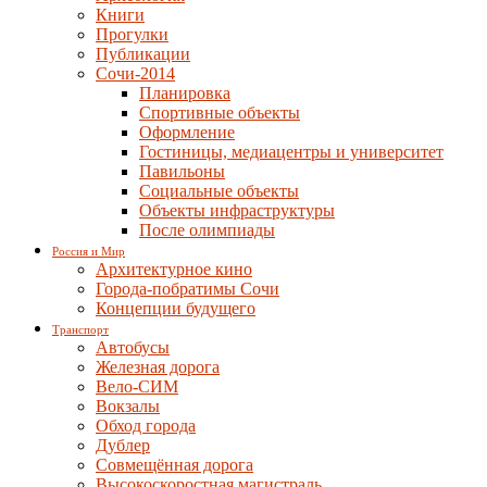
Книги
Прогулки
Публикации
Сочи-2014
Планировка
Спортивные объекты
Оформление
Гостиницы, медиацентры и университет
Павильоны
Социальные объекты
Объекты инфраструктуры
После олимпиады
Россия и Мир
Архитектурное кино
Города-побратимы Сочи
Концепции будущего
Транспорт
Автобусы
Железная дорога
Вело-СИМ
Вокзалы
Обход города
Дублер
Совмещённая дорога
Высокоскоростная магистраль