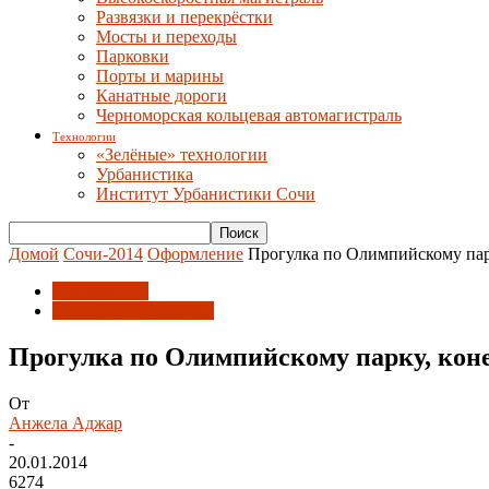
Развязки и перекрёстки
Мосты и переходы
Парковки
Порты и марины
Канатные дороги
Черноморская кольцевая автомагистраль
Технологии
«Зелёные» технологии
Урбанистика
Институт Урбанистики Сочи
Домой
Сочи-2014
Оформление
Прогулка по Олимпийскому парк
Оформление
Спортивные объекты
Прогулка по Олимпийскому парку, коне
От
Анжела Аджар
-
20.01.2014
6274