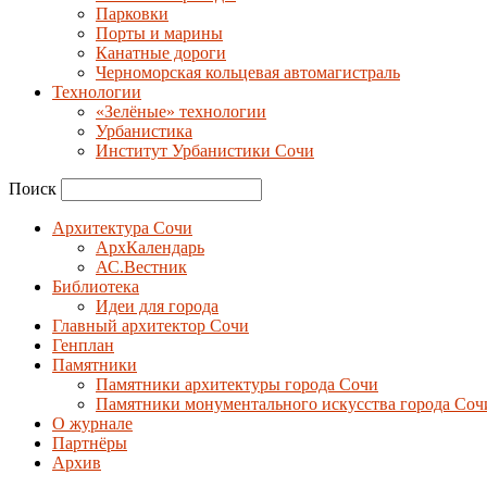
Парковки
Порты и марины
Канатные дороги
Черноморская кольцевая автомагистраль
Технологии
«Зелёные» технологии
Урбанистика
Институт Урбанистики Сочи
Поиск
Архитектура Сочи
АрхКалендарь
АС.Вестник
Библиотека
Идеи для города
Главный архитектор Сочи
Генплан
Памятники
Памятники архитектуры города Сочи
Памятники монументального искусства города Соч
О журнале
Партнёры
Архив