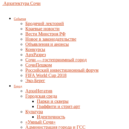
Архитектура Сочи
События
Бродячий лекторий
Краевые новости
Вести Минстроя РФ
Новое в законодательстве
Объявления и анонсы
Конкурсы
АрхРазрез
Сочи — гостеприимный город
СочиПешком
Российский инвестиционный форум
FIFA World Cup 2018
Эко-Берег
Город
АрхиНегатив
Городская среда
Парки и скверы
Граффити и стрит-арт
Культура
Идентичность
«Умный Сочи»
Администрация города и ГСС