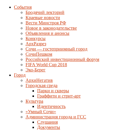
События
Бродячий лекторий
Краевые новости
Вести Минстроя РФ
Новое в законодательстве
Объявления и анонсы
Конкурсы
АрхРазрез
Сочи — гостеприимный город
СочиПешком
Российский инвестиционный форум
FIFA World Cup 2018
Эко-Берег
Город
АрхиНегатив
Городская среда
Парки и скверы
Граффити и стрит-арт
Культура
Идентичность
«Умный Сочи»
Администрация города и ГСС
Слушания
Документы