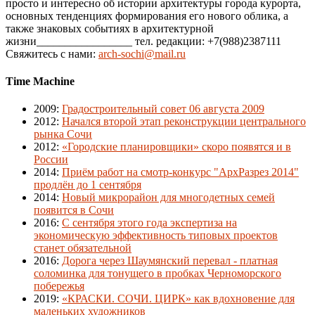
просто и интересно об истории архитектуры города курорта,
основных тенденциях формирования его нового облика, а
также знаковых событиях в архитектурной
жизни_________________ тел. редакции: +7(988)2387111
Свяжитесь с нами:
arch-sochi@mail.ru
Time Machine
2009
:
Градостроительный совет 06 августа 2009
2012
:
Начался второй этап реконструкции центрального
рынка Сочи
2012
:
«Городские планировщики» скоро появятся и в
России
2014
:
Приём работ на смотр-конкурс "АрхРазрез 2014"
продлён до 1 сентября
2014
:
Новый микрорайон для многодетных семей
появится в Сочи
2016
:
С сентября этого года экспертиза на
экономическую эффективность типовых проектов
станет обязательной
2016
:
Дорога через Шаумянский перевал - платная
соломинка для тонущего в пробках Черноморского
побережья
2019
:
«КРАСКИ. СОЧИ. ЦИРК» как вдохновение для
маленьких художников