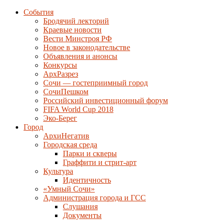
События
Бродячий лекторий
Краевые новости
Вести Минстроя РФ
Новое в законодательстве
Объявления и анонсы
Конкурсы
АрхРазрез
Сочи — гостеприимный город
СочиПешком
Российский инвестиционный форум
FIFA World Cup 2018
Эко-Берег
Город
АрхиНегатив
Городская среда
Парки и скверы
Граффити и стрит-арт
Культура
Идентичность
«Умный Сочи»
Администрация города и ГСС
Слушания
Документы