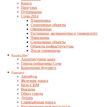
Книги
Прогулки
Публикации
Сочи-2014
Планировка
Спортивные объекты
Оформление
Гостиницы, медиацентры и университет
Павильоны
Социальные объекты
Объекты инфраструктуры
После олимпиады
Россия и Мир
Архитектурное кино
Города-побратимы Сочи
Концепции будущего
Транспорт
Автобусы
Железная дорога
Вело-СИМ
Вокзалы
Обход города
Дублер
Совмещённая дорога
Высокоскоростная магистраль