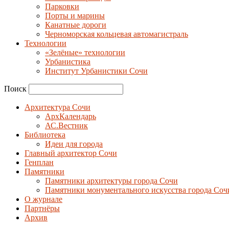
Парковки
Порты и марины
Канатные дороги
Черноморская кольцевая автомагистраль
Технологии
«Зелёные» технологии
Урбанистика
Институт Урбанистики Сочи
Поиск
Архитектура Сочи
АрхКалендарь
АС.Вестник
Библиотека
Идеи для города
Главный архитектор Сочи
Генплан
Памятники
Памятники архитектуры города Сочи
Памятники монументального искусства города Соч
О журнале
Партнёры
Архив