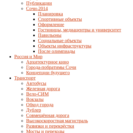
Публикации
Сочи-2014
Планировка
Спортивные объекты
Оформление
Гостиницы, медиацентры и университет
Павильоны
Социальные объекты
Объекты инфраструктуры
После олимпиады
Россия и Мир
Архитектурное кино
Города-побратимы Сочи
Концепции будущего
Транспорт
Автобусы
Железная дорога
Вело-СИМ
Вокзалы
Обход города
Дублер
Совмещённая дорога
Высокоскоростная магистраль
Развязки и перекрёстки
Мосты и переходы