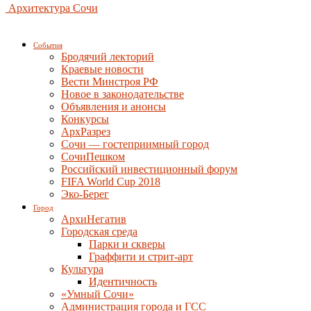
Архитектура Сочи
События
Бродячий лекторий
Краевые новости
Вести Минстроя РФ
Новое в законодательстве
Объявления и анонсы
Конкурсы
АрхРазрез
Сочи — гостеприимный город
СочиПешком
Российский инвестиционный форум
FIFA World Cup 2018
Эко-Берег
Город
АрхиНегатив
Городская среда
Парки и скверы
Граффити и стрит-арт
Культура
Идентичность
«Умный Сочи»
Администрация города и ГСС