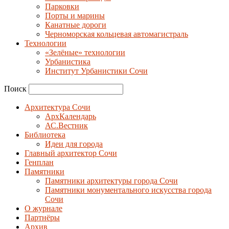
Парковки
Порты и марины
Канатные дороги
Черноморская кольцевая автомагистраль
Технологии
«Зелёные» технологии
Урбанистика
Институт Урбанистики Сочи
Поиск
Архитектура Сочи
АрхКалендарь
АС.Вестник
Библиотека
Идеи для города
Главный архитектор Сочи
Генплан
Памятники
Памятники архитектуры города Сочи
Памятники монументального искусства города
Сочи
О журнале
Партнёры
Архив