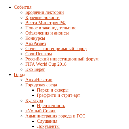
События
Бродячий лекторий
Краевые новости
Вести Минстроя РФ
Новое в законодательстве
Объявления и анонсы
Конкурсы
АрхРазрез
Сочи — гостеприимный город
СочиПешком
Российский инвестиционный форум
FIFA World Cup 2018
Эко-Берег
Город
АрхиНегатив
Городская среда
Парки и скверы
Граффити и стрит-арт
Культура
Идентичность
«Умный Сочи»
Администрация города и ГСС
Слушания
Документы