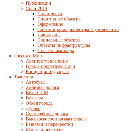
Публикации
Сочи-2014
Планировка
Спортивные объекты
Оформление
Гостиницы, медиацентры и университет
Павильоны
Социальные объекты
Объекты инфраструктуры
После олимпиады
Россия и Мир
Архитектурное кино
Города-побратимы Сочи
Концепции будущего
Транспорт
Автобусы
Железная дорога
Вело-СИМ
Вокзалы
Обход города
Дублер
Совмещённая дорога
Высокоскоростная магистраль
Развязки и перекрёстки
Мосты и переходы