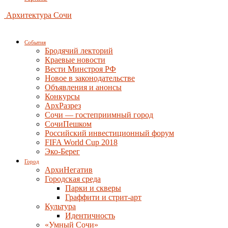
Архитектура Сочи
События
Бродячий лекторий
Краевые новости
Вести Минстроя РФ
Новое в законодательстве
Объявления и анонсы
Конкурсы
АрхРазрез
Сочи — гостеприимный город
СочиПешком
Российский инвестиционный форум
FIFA World Cup 2018
Эко-Берег
Город
АрхиНегатив
Городская среда
Парки и скверы
Граффити и стрит-арт
Культура
Идентичность
«Умный Сочи»