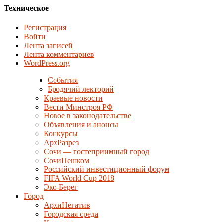
Техническое
Регистрация
Войти
Лента записей
Лента комментариев
WordPress.org
События
Бродячий лекторий
Краевые новости
Вести Минстроя РФ
Новое в законодательстве
Объявления и анонсы
Конкурсы
АрхРазрез
Сочи — гостеприимный город
СочиПешком
Российский инвестиционный форум
FIFA World Cup 2018
Эко-Берег
Город
АрхиНегатив
Городская среда