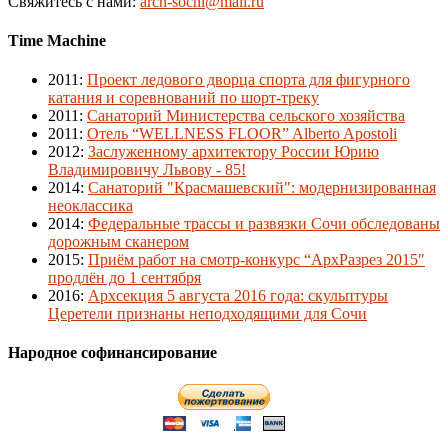
Свяжитесь с нами:
arch-sochi@mail.ru
Time Machine
2011
:
Проект ледового дворца спорта для фигурного
катания и соревнований по шорт-треку
2011
:
Санаторий Министерства сельского хозяйства
2011
:
Отель “WELLNESS FLOOR” Alberto Apostoli
2012
:
Заслуженному архитектору России Юрию
Владимировичу Львову - 85!
2014
:
Санаторий "Красмашевский": модернизированная
неоклассика
2014
:
Федеральные трассы и развязки Сочи обследованы
дорожным сканером
2015
:
Приём работ на смотр-конкурс “АрхРазрез 2015″
продлён до 1 сентября
2016
:
Архсекция 5 августа 2016 года: скульптуры
Церетели признаны неподходящими для Сочи
Народное софинансирование