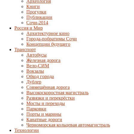
Археология
Книги
Прогулки
Публикации
Сочи-2014
Россия и Мир
Архитектурное кино
Города-побратимы Сочи
Концепции будущего
Транспорт
Автобусы
Железная дорога
Вело-СИМ
Вокзалы
Обход города
Дублер
Совмещённая дорога
Высокоскоростная магистраль
Развязки и перекрёстки
Мосты и переходы
Парковки
Порты и марины
Канатные дороги
Черноморская кольцевая автомагистраль
Технологии