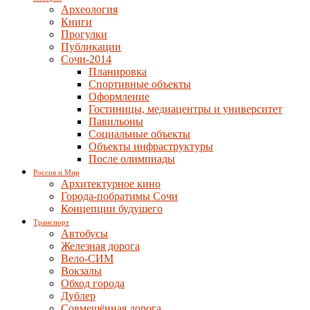
Археология
Книги
Прогулки
Публикации
Сочи-2014
Планировка
Спортивные объекты
Оформление
Гостиницы, медиацентры и университет
Павильоны
Социальные объекты
Объекты инфраструктуры
После олимпиады
Россия и Мир
Архитектурное кино
Города-побратимы Сочи
Концепции будущего
Транспорт
Автобусы
Железная дорога
Вело-СИМ
Вокзалы
Обход города
Дублер
Совмещённая дорога