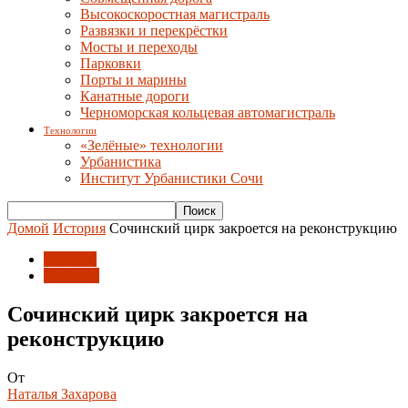
Высокоскоростная магистраль
Развязки и перекрёстки
Мосты и переходы
Парковки
Порты и марины
Канатные дороги
Черноморская кольцевая автомагистраль
Технологии
«Зелёные» технологии
Урбанистика
Институт Урбанистики Сочи
Домой
История
Сочинский цирк закроется на реконструкцию
История
События
Сочинский цирк закроется на
реконструкцию
От
Наталья Захарова