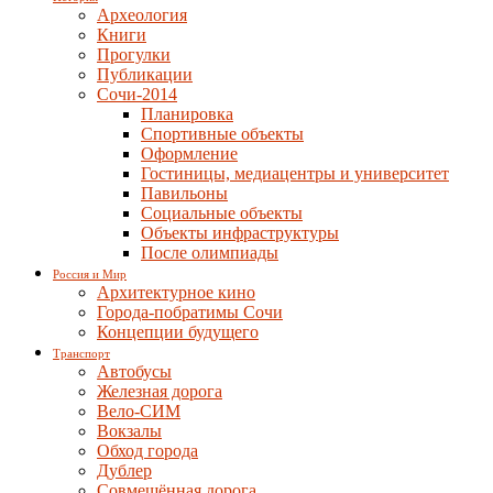
Археология
Книги
Прогулки
Публикации
Сочи-2014
Планировка
Спортивные объекты
Оформление
Гостиницы, медиацентры и университет
Павильоны
Социальные объекты
Объекты инфраструктуры
После олимпиады
Россия и Мир
Архитектурное кино
Города-побратимы Сочи
Концепции будущего
Транспорт
Автобусы
Железная дорога
Вело-СИМ
Вокзалы
Обход города
Дублер
Совмещённая дорога