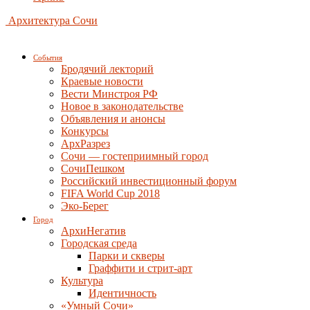
Архитектура Сочи
События
Бродячий лекторий
Краевые новости
Вести Минстроя РФ
Новое в законодательстве
Объявления и анонсы
Конкурсы
АрхРазрез
Сочи — гостеприимный город
СочиПешком
Российский инвестиционный форум
FIFA World Cup 2018
Эко-Берег
Город
АрхиНегатив
Городская среда
Парки и скверы
Граффити и стрит-арт
Культура
Идентичность
«Умный Сочи»