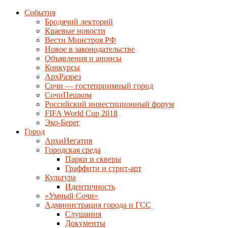
События
Бродячий лекторий
Краевые новости
Вести Минстроя РФ
Новое в законодательстве
Объявления и анонсы
Конкурсы
АрхРазрез
Сочи — гостеприимный город
СочиПешком
Российский инвестиционный форум
FIFA World Cup 2018
Эко-Берег
Город
АрхиНегатив
Городская среда
Парки и скверы
Граффити и стрит-арт
Культура
Идентичность
«Умный Сочи»
Администрация города и ГСС
Слушания
Документы