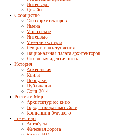
Интерьеры
Дизайн
Сообщество
Союз архитекторов
Имена
Мастерские
Интервью
Мнение эксперта
Лекции и выступления
Национальная палата архитекторов
Локальная идентичность
История
Археология
Книги
Прогулки
Публикации
Сочи-2014
Россия и Мир
Архитектурное кино
Города-побратимы Сочи
Концепции будущего
Транспорт
Автобусы
Железная дорога
Вело-СИМ