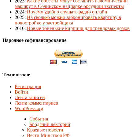
2023
:
Какие объекты могут составить паломнический
маршрут в Сочинском нацпарке обсудили эксперты
2024
:
Почему удобно слушать радио онлайн
2025
:
На сколько можно забронировать квартиру в
новостройке у застройщика
2016
:
Новые тоненькие кирпичи для трендовых домов
Народное софинансирование
Техническое
Регистрация
Войти
Лента записей
Лента комментариев
WordPress.org
События
Бродячий лекторий
Краевые новости
Вести Минстроя РФ