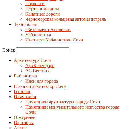
Парковки
Порты и марины
Канатные дороги
Черноморская кольцевая автомагистраль
Технологии
«Зелёные» технологии
Урбанистика
Институт Урбанистики Сочи
Поиск
Архитектура Сочи
АрхКалендарь
АС.Вестник
Библиотека
Идеи для города
Главный архитектор Сочи
Генплан
Памятники
Памятники архитектуры города Сочи
Памятники монументального искусства города
Сочи
О журнале
Партнёры
Архив