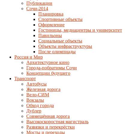
Публикации
Сочи-2014
Планировка
Спортивные объекты
Оформление
Гостиницы, медиацентры и университет
Павильоны
Социальные объекты
Объекты инфраструктуры
После олимпиады
Россия и Мир
Архитектурное кино
Города-побратимы Сочи
Концепции будущего
Транспорт
Автобусы
Железная дорога
Вело-СИМ
Вокзалы
Обход города
Дублер
Совмещённая дорога
Высокоскоростная магистраль
Развязки и перекрёстки
Мосты и переходы