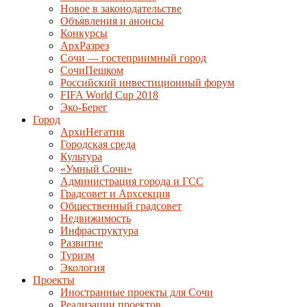
Новое в законодательстве
Объявления и анонсы
Конкурсы
АрхРазрез
Сочи — гостеприимный город
СочиПешком
Российский инвестиционный форум
FIFA World Cup 2018
Эко-Берег
Город
АрхиНегатив
Городская среда
Культура
«Умный Сочи»
Администрация города и ГСС
Градсовет и Архсекция
Общественный градсовет
Недвижимость
Инфраструктура
Развитие
Туризм
Экология
Проекты
Иностранные проекты для Сочи
Реализации проектов