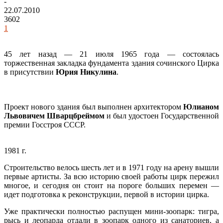
-
22.07.2010
3602
1
45 лет назад — 21 июля 1965 года — состоялась
торжественная закладка фундамента здания сочинского Цирка
в присутствии
Юрия Никулина
.
Проект нового здания был выполнен архитектором
Юлианом
Львовичем Шварцбреймом
и был удостоен Государственной
премии Госстроя СССР.
1981 г.
Строительство велось шесть лет и в 1971 году на арену вышли
первые артисты. За всю историю своей работы цирк пережил
многое, и сегодня он стоит на пороге больших перемен —
идет подготовка к реконструкции, первой в истории цирка.
Уже практически полностью распущен мини-зоопарк: тигра,
рысь и леопарда отдали в зоопарк одного из санаториев, а