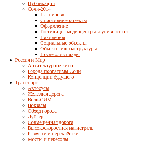
Публикации
Сочи-2014
Планировка
Спортивные объекты
Оформление
Гостиницы, медиацентры и университет
Павильоны
Социальные объекты
Объекты инфраструктуры
После олимпиады
Россия и Мир
Архитектурное кино
Города-побратимы Сочи
Концепции будущего
Транспорт
Автобусы
Железная дорога
Вело-СИМ
Вокзалы
Обход города
Дублер
Совмещённая дорога
Высокоскоростная магистраль
Развязки и перекрёстки
Мосты и переходы