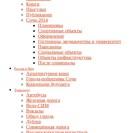
Книги
Прогулки
Публикации
Сочи-2014
Планировка
Спортивные объекты
Оформление
Гостиницы, медиацентры и университет
Павильоны
Социальные объекты
Объекты инфраструктуры
После олимпиады
Россия и Мир
Архитектурное кино
Города-побратимы Сочи
Концепции будущего
Транспорт
Автобусы
Железная дорога
Вело-СИМ
Вокзалы
Обход города
Дублер
Совмещённая дорога
Высокоскоростная магистраль