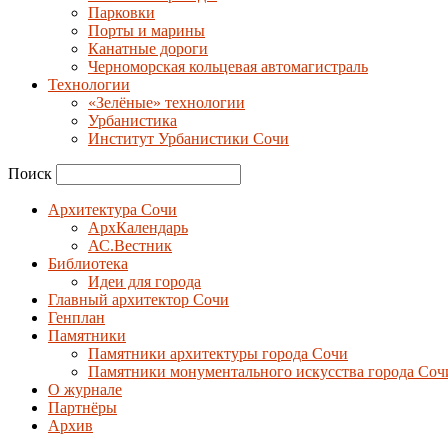
Парковки
Порты и марины
Канатные дороги
Черноморская кольцевая автомагистраль
Технологии
«Зелёные» технологии
Урбанистика
Институт Урбанистики Сочи
Поиск
Архитектура Сочи
АрхКалендарь
АС.Вестник
Библиотека
Идеи для города
Главный архитектор Сочи
Генплан
Памятники
Памятники архитектуры города Сочи
Памятники монументального искусства города Соч
О журнале
Партнёры
Архив