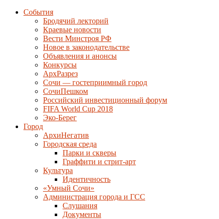
События
Бродячий лекторий
Краевые новости
Вести Минстроя РФ
Новое в законодательстве
Объявления и анонсы
Конкурсы
АрхРазрез
Сочи — гостеприимный город
СочиПешком
Российский инвестиционный форум
FIFA World Cup 2018
Эко-Берег
Город
АрхиНегатив
Городская среда
Парки и скверы
Граффити и стрит-арт
Культура
Идентичность
«Умный Сочи»
Администрация города и ГСС
Слушания
Документы