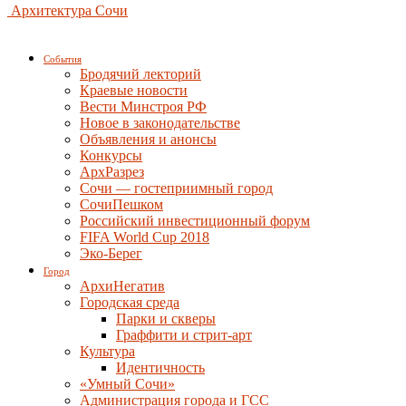
Архитектура Сочи
События
Бродячий лекторий
Краевые новости
Вести Минстроя РФ
Новое в законодательстве
Объявления и анонсы
Конкурсы
АрхРазрез
Сочи — гостеприимный город
СочиПешком
Российский инвестиционный форум
FIFA World Cup 2018
Эко-Берег
Город
АрхиНегатив
Городская среда
Парки и скверы
Граффити и стрит-арт
Культура
Идентичность
«Умный Сочи»
Администрация города и ГСС