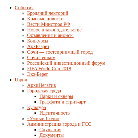
События
Бродячий лекторий
Краевые новости
Вести Минстроя РФ
Новое в законодательстве
Объявления и анонсы
Конкурсы
АрхРазрез
Сочи — гостеприимный город
СочиПешком
Российский инвестиционный форум
FIFA World Cup 2018
Эко-Берег
Город
АрхиНегатив
Городская среда
Парки и скверы
Граффити и стрит-арт
Культура
Идентичность
«Умный Сочи»
Администрация города и ГСС
Слушания
Документы