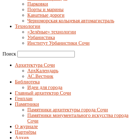
Парковки
Порты и марины
Канатные дороги
Черноморская кольцевая автомагистраль
Технологии
«Зелёные» технологии
Урбанистика
Институт Урбанистики Сочи
Поиск
Архитектура Сочи
АрхКалендарь
АС.Вестник
Библиотека
Идеи для города
Главный архитектор Сочи
Генплан
Памятники
Памятники архитектуры города Сочи
Памятники монументального искусства города
Сочи
О журнале
Партнёры
Архив