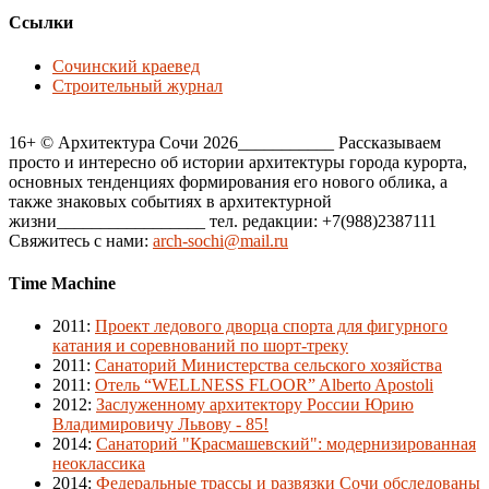
Ссылки
Сочинский краевед
Строительный журнал
16+ © Архитектура Сочи 2026___________ Рассказываем
просто и интересно об истории архитектуры города курорта,
основных тенденциях формирования его нового облика, а
также знаковых событиях в архитектурной
жизни_________________ тел. редакции: +7(988)2387111
Свяжитесь с нами:
arch-sochi@mail.ru
Time Machine
2011
:
Проект ледового дворца спорта для фигурного
катания и соревнований по шорт-треку
2011
:
Санаторий Министерства сельского хозяйства
2011
:
Отель “WELLNESS FLOOR” Alberto Apostoli
2012
:
Заслуженному архитектору России Юрию
Владимировичу Львову - 85!
2014
:
Санаторий "Красмашевский": модернизированная
неоклассика
2014
:
Федеральные трассы и развязки Сочи обследованы