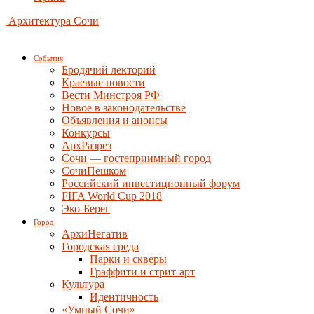
Архитектура Сочи
События
Бродячий лекторий
Краевые новости
Вести Минстроя РФ
Новое в законодательстве
Объявления и анонсы
Конкурсы
АрхРазрез
Сочи — гостеприимный город
СочиПешком
Российский инвестиционный форум
FIFA World Cup 2018
Эко-Берег
Город
АрхиНегатив
Городская среда
Парки и скверы
Граффити и стрит-арт
Культура
Идентичность
«Умный Сочи»