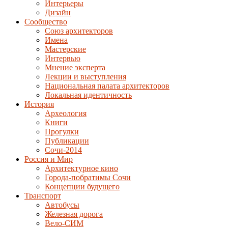
Интерьеры
Дизайн
Сообщество
Союз архитекторов
Имена
Мастерские
Интервью
Мнение эксперта
Лекции и выступления
Национальная палата архитекторов
Локальная идентичность
История
Археология
Книги
Прогулки
Публикации
Сочи-2014
Россия и Мир
Архитектурное кино
Города-побратимы Сочи
Концепции будущего
Транспорт
Автобусы
Железная дорога
Вело-СИМ