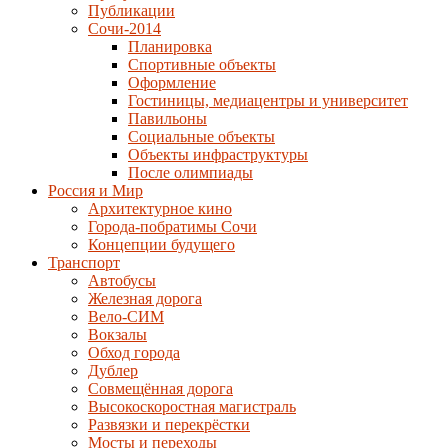
Публикации
Сочи-2014
Планировка
Спортивные объекты
Оформление
Гостиницы, медиацентры и университет
Павильоны
Социальные объекты
Объекты инфраструктуры
После олимпиады
Россия и Мир
Архитектурное кино
Города-побратимы Сочи
Концепции будущего
Транспорт
Автобусы
Железная дорога
Вело-СИМ
Вокзалы
Обход города
Дублер
Совмещённая дорога
Высокоскоростная магистраль
Развязки и перекрёстки
Мосты и переходы