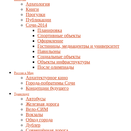
Археология
Книги
Прогулки
Публикации
Сочи-2014
Планировка
Спортивные объекты
Оформление
Гостиницы, медиацентры и университет
Павильоны
Социальные объекты
Объекты инфраструктуры
После олимпиады
Россия и Мир
Архитектурное кино
Города-побратимы Сочи
Концепции будущего
Транспорт
Автобусы
Железная дорога
Вело-СИМ
Вокзалы
Обход города
Дублер
Совмещённая дорога