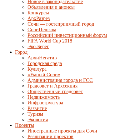
Новое в законодательстве
Объявления и анонсы
Конкурсы
АрхРазрез
Сочи — гостеприимный город
СочиПешком
Российский инвестиционный форум
FIFA World Cup 2018
Эко-Берег
Город
АрхиНегатив
Городская среда
Культура
«Умный Сочи»
Администрация города и ГСС
Градсовет и Архсекция
Общественный градсовет
Недвижимость
Инфраструктура
Развитие
Туризм
Экология
Проекты
Иностранные проекты для Сочи
Реализации проектов