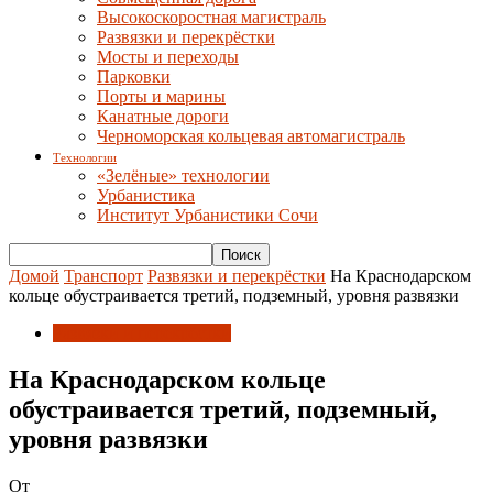
Высокоскоростная магистраль
Развязки и перекрёстки
Мосты и переходы
Парковки
Порты и марины
Канатные дороги
Черноморская кольцевая автомагистраль
Технологии
«Зелёные» технологии
Урбанистика
Институт Урбанистики Сочи
Домой
Транспорт
Развязки и перекрёстки
На Краснодарском
кольце обустраивается третий, подземный, уровня развязки
Развязки и перекрёстки
На Краснодарском кольце
обустраивается третий, подземный,
уровня развязки
От