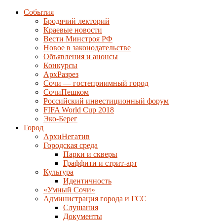
События
Бродячий лекторий
Краевые новости
Вести Минстроя РФ
Новое в законодательстве
Объявления и анонсы
Конкурсы
АрхРазрез
Сочи — гостеприимный город
СочиПешком
Российский инвестиционный форум
FIFA World Cup 2018
Эко-Берег
Город
АрхиНегатив
Городская среда
Парки и скверы
Граффити и стрит-арт
Культура
Идентичность
«Умный Сочи»
Администрация города и ГСС
Слушания
Документы