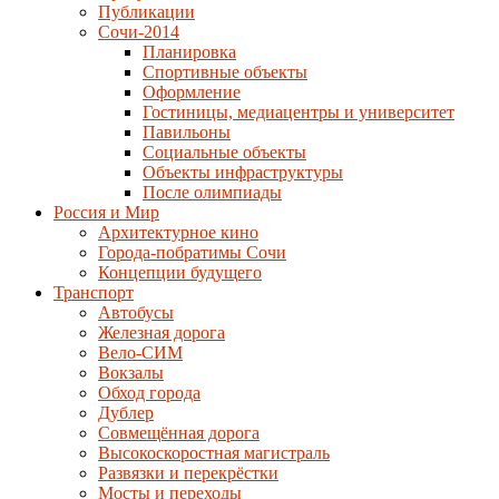
Публикации
Сочи-2014
Планировка
Спортивные объекты
Оформление
Гостиницы, медиацентры и университет
Павильоны
Социальные объекты
Объекты инфраструктуры
После олимпиады
Россия и Мир
Архитектурное кино
Города-побратимы Сочи
Концепции будущего
Транспорт
Автобусы
Железная дорога
Вело-СИМ
Вокзалы
Обход города
Дублер
Совмещённая дорога
Высокоскоростная магистраль
Развязки и перекрёстки
Мосты и переходы