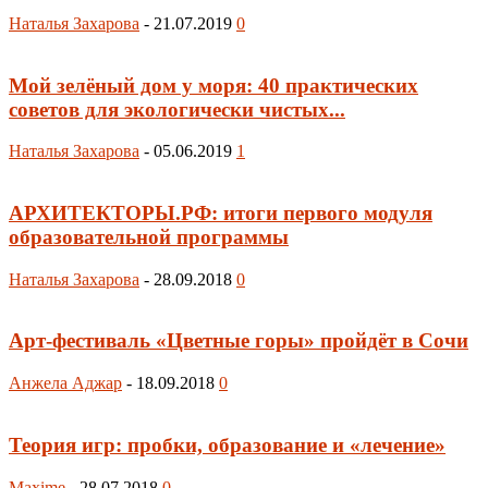
Наталья Захарова
-
21.07.2019
0
Мой зелёный дом у моря: 40 практических
советов для экологически чистых...
Наталья Захарова
-
05.06.2019
1
АРХИТЕКТОРЫ.РФ: итоги первого модуля
образовательной программы
Наталья Захарова
-
28.09.2018
0
Арт-фестиваль «Цветные горы» пройдёт в Сочи
Анжела Аджар
-
18.09.2018
0
Теория игр: пробки, образование и «лечение»
Maxime
-
28.07.2018
0