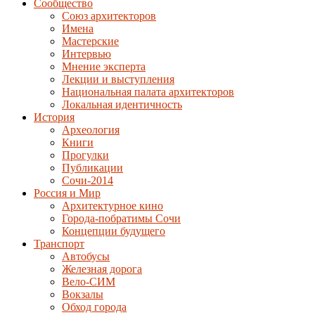
Сообщество
Союз архитекторов
Имена
Мастерские
Интервью
Мнение эксперта
Лекции и выступления
Национальная палата архитекторов
Локальная идентичность
История
Археология
Книги
Прогулки
Публикации
Сочи-2014
Россия и Мир
Архитектурное кино
Города-побратимы Сочи
Концепции будущего
Транспорт
Автобусы
Железная дорога
Вело-СИМ
Вокзалы
Обход города