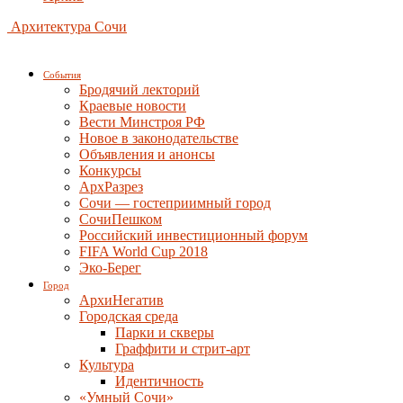
Архитектура Сочи
События
Бродячий лекторий
Краевые новости
Вести Минстроя РФ
Новое в законодательстве
Объявления и анонсы
Конкурсы
АрхРазрез
Сочи — гостеприимный город
СочиПешком
Российский инвестиционный форум
FIFA World Cup 2018
Эко-Берег
Город
АрхиНегатив
Городская среда
Парки и скверы
Граффити и стрит-арт
Культура
Идентичность
«Умный Сочи»