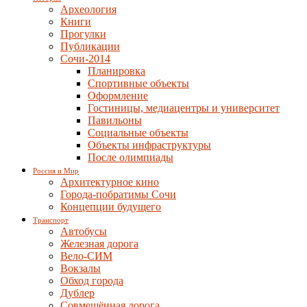
Археология
Книги
Прогулки
Публикации
Сочи-2014
Планировка
Спортивные объекты
Оформление
Гостиницы, медиацентры и университет
Павильоны
Социальные объекты
Объекты инфраструктуры
После олимпиады
Россия и Мир
Архитектурное кино
Города-побратимы Сочи
Концепции будущего
Транспорт
Автобусы
Железная дорога
Вело-СИМ
Вокзалы
Обход города
Дублер
Совмещённая дорога