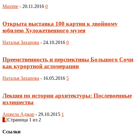
Maxime
-
20.11.2016
0
Открыта выставка 100 картин к двойному
юбилею Художетвенного музея
Наталья Захарова
-
24.10.2016
0
Преемственность и перспективы Большого Сочи
как курортной агломерации
Наталья Захарова
-
16.05.2016
5
Лекция по истории архитектуры: Послевоенные
излишества
Анжела Аджар
-
29.10.2015
1
1
2
Страница 1 из 2
Ссылки