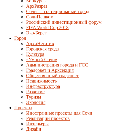
Конкурсы
АрхРазрез
Сочи — гостеприимный город
СочиПешком
Российский инвестиционный форум
FIFA World Cup 2018
Эко-Берег
Город
АрхиНегатив
Городская среда
Культура
«Умный Сочи»
Администрация города и ГСС
Градсовет и Архсекция
Общественный градсовет
Недвижимость
Инфраструктура
Развитие
Туризм
Экология
Проекты
Иностранные проекты для Сочи
Реализации проектов
Интерьеры
Дизайн