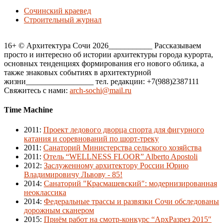
Сочинский краевед
Строительный журнал
16+ © Архитектура Сочи 2026___________ Рассказываем
просто и интересно об истории архитектуры города курорта,
основных тенденциях формирования его нового облика, а
также знаковых событиях в архитектурной
жизни_________________ тел. редакции: +7(988)2387111
Свяжитесь с нами:
arch-sochi@mail.ru
Time Machine
2011
:
Проект ледового дворца спорта для фигурного
катания и соревнований по шорт-треку
2011
:
Санаторий Министерства сельского хозяйства
2011
:
Отель “WELLNESS FLOOR” Alberto Apostoli
2012
:
Заслуженному архитектору России Юрию
Владимировичу Львову - 85!
2014
:
Санаторий "Красмашевский": модернизированная
неоклассика
2014
:
Федеральные трассы и развязки Сочи обследованы
дорожным сканером
2015
:
Приём работ на смотр-конкурс “АрхРазрез 2015″