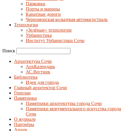
Парковки
Порты и марины
Канатные дороги
Черноморская кольцевая автомагистраль
Технологии
«Зелёные» технологии
Урбанистика
Институт Урбанистики Сочи
Поиск
Архитектура Сочи
АрхКалендарь
АС.Вестник
Библиотека
Идеи для города
Главный архитектор Сочи
Генплан
Памятники
Памятники архитектуры города Сочи
Памятники монументального искусства города
Сочи
О журнале
Партнёры
Архив