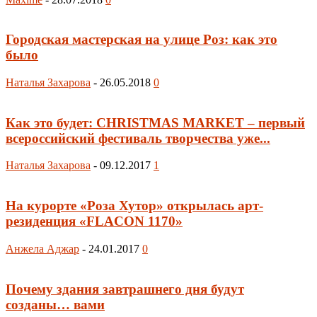
Городская мастерская на улице Роз: как это
было
Наталья Захарова
-
26.05.2018
0
Как это будет: CHRISTMAS MARKET – первый
всероссийский фестиваль творчества уже...
Наталья Захарова
-
09.12.2017
1
На курорте «Роза Хутор» открылась арт-
резиденция «FLACON 1170»
Анжела Аджар
-
24.01.2017
0
Почему здания завтрашнего дня будут
созданы… вами