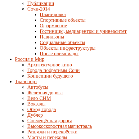
Публикации
Сочи-2014
Планировка
Спортивные объекты
Оформление
Гостиницы, медиацентры и университет
Павильоны
Социальные объекты
Объекты инфраструктуры
После олимпиады
Россия и Мир
Архитектурное кино
Города-побратимы Сочи
Концепции будущего
Транспорт
Автобусы
Железная дорога
Вело-СИМ
Вокзалы
Обход города
Дублер
Совмещённая дорога
Высокоскоростная магистраль
Развязки и перекрёстки
Мосты и переходы