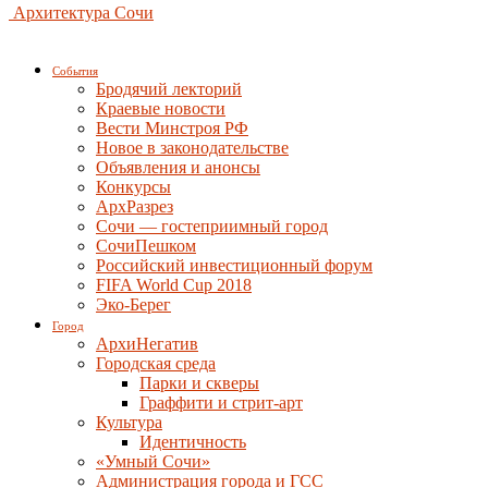
Архитектура Сочи
События
Бродячий лекторий
Краевые новости
Вести Минстроя РФ
Новое в законодательстве
Объявления и анонсы
Конкурсы
АрхРазрез
Сочи — гостеприимный город
СочиПешком
Российский инвестиционный форум
FIFA World Cup 2018
Эко-Берег
Город
АрхиНегатив
Городская среда
Парки и скверы
Граффити и стрит-арт
Культура
Идентичность
«Умный Сочи»
Администрация города и ГСС