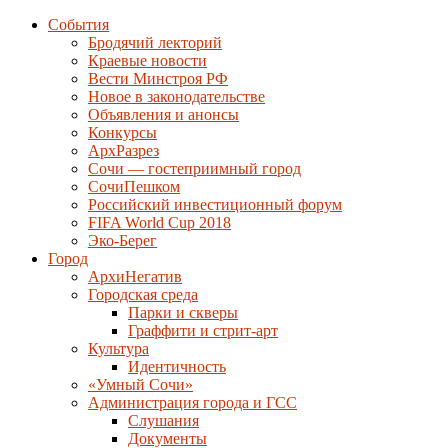
События
Бродячий лекторий
Краевые новости
Вести Минстроя РФ
Новое в законодательстве
Объявления и анонсы
Конкурсы
АрхРазрез
Сочи — гостеприимный город
СочиПешком
Российский инвестиционный форум
FIFA World Cup 2018
Эко-Берег
Город
АрхиНегатив
Городская среда
Парки и скверы
Граффити и стрит-арт
Культура
Идентичность
«Умный Сочи»
Администрация города и ГСС
Слушания
Документы