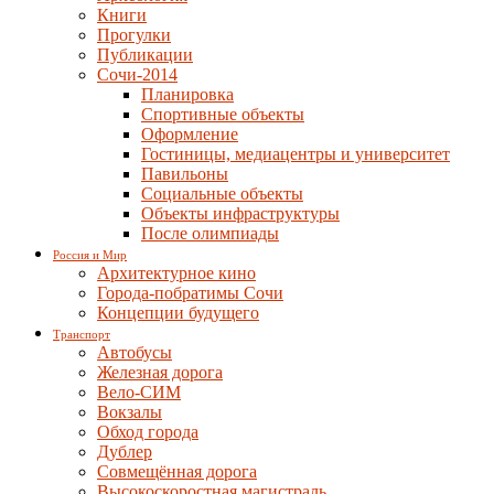
Книги
Прогулки
Публикации
Сочи-2014
Планировка
Спортивные объекты
Оформление
Гостиницы, медиацентры и университет
Павильоны
Социальные объекты
Объекты инфраструктуры
После олимпиады
Россия и Мир
Архитектурное кино
Города-побратимы Сочи
Концепции будущего
Транспорт
Автобусы
Железная дорога
Вело-СИМ
Вокзалы
Обход города
Дублер
Совмещённая дорога
Высокоскоростная магистраль