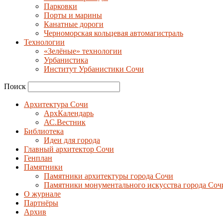
Парковки
Порты и марины
Канатные дороги
Черноморская кольцевая автомагистраль
Технологии
«Зелёные» технологии
Урбанистика
Институт Урбанистики Сочи
Поиск
Архитектура Сочи
АрхКалендарь
АС.Вестник
Библиотека
Идеи для города
Главный архитектор Сочи
Генплан
Памятники
Памятники архитектуры города Сочи
Памятники монументального искусства города Соч
О журнале
Партнёры
Архив