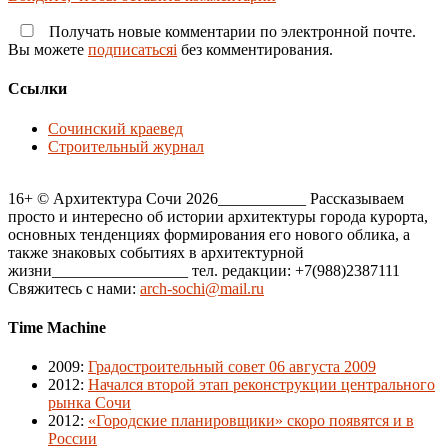
Получать новые комментарии по электронной почте.
Вы можете
подписатьсяi
без комментирования.
Ссылки
Сочинский краевед
Строительный журнал
16+ © Архитектура Сочи 2026___________ Рассказываем
просто и интересно об истории архитектуры города курорта,
основных тенденциях формирования его нового облика, а
также знаковых событиях в архитектурной
жизни_________________ тел. редакции: +7(988)2387111
Свяжитесь с нами:
arch-sochi@mail.ru
Time Machine
2009
:
Градостроительный совет 06 августа 2009
2012
:
Начался второй этап реконструкции центрального
рынка Сочи
2012
:
«Городские планировщики» скоро появятся и в
России