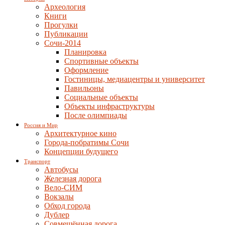
Археология
Книги
Прогулки
Публикации
Сочи-2014
Планировка
Спортивные объекты
Оформление
Гостиницы, медиацентры и университет
Павильоны
Социальные объекты
Объекты инфраструктуры
После олимпиады
Россия и Мир
Архитектурное кино
Города-побратимы Сочи
Концепции будущего
Транспорт
Автобусы
Железная дорога
Вело-СИМ
Вокзалы
Обход города
Дублер
Совмещённая дорога