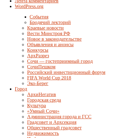
Лента комментариев
WordPress.org
События
Бродячий лекторий
Краевые новости
Вести Минстроя РФ
Новое в законодательстве
Объявления и анонсы
Конкурсы
АрхРазрез
Сочи — гостеприимный город
СочиПешком
Российский инвестиционный форум
FIFA World Cup 2018
Эко-Берег
Город
АрхиНегатив
Городская среда
Культура
«Умный Сочи»
Администрация города и ГСС
Градсовет и Архсекция
Общественный градсовет
Недвижимость