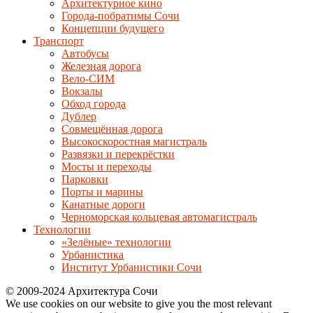
Архитектурное кино
Города-побратимы Сочи
Концепции будущего
Транспорт
Автобусы
Железная дорога
Вело-СИМ
Вокзалы
Обход города
Дублер
Совмещённая дорога
Высокоскоростная магистраль
Развязки и перекрёстки
Мосты и переходы
Парковки
Порты и марины
Канатные дороги
Черноморская кольцевая автомагистраль
Технологии
«Зелёные» технологии
Урбанистика
Институт Урбанистики Сочи
© 2009-2024 Архитектура Сочи
We use cookies on our website to give you the most relevant