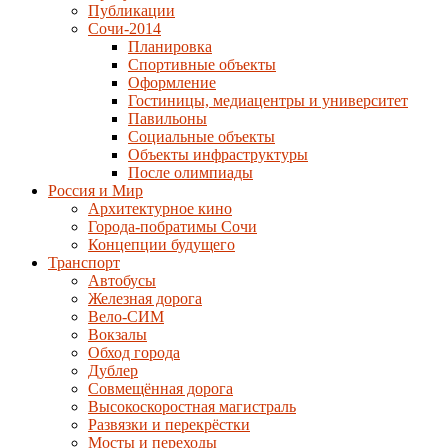
Публикации
Сочи-2014
Планировка
Спортивные объекты
Оформление
Гостиницы, медиацентры и университет
Павильоны
Социальные объекты
Объекты инфраструктуры
После олимпиады
Россия и Мир
Архитектурное кино
Города-побратимы Сочи
Концепции будущего
Транспорт
Автобусы
Железная дорога
Вело-СИМ
Вокзалы
Обход города
Дублер
Совмещённая дорога
Высокоскоростная магистраль
Развязки и перекрёстки
Мосты и переходы