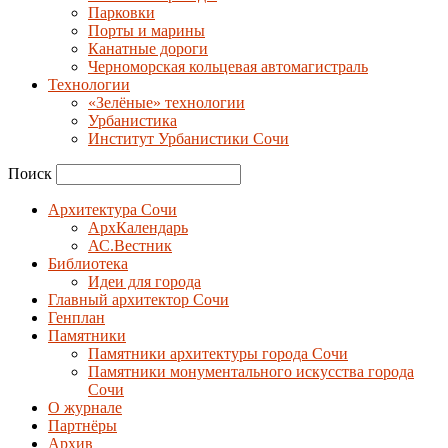
Парковки
Порты и марины
Канатные дороги
Черноморская кольцевая автомагистраль
Технологии
«Зелёные» технологии
Урбанистика
Институт Урбанистики Сочи
Поиск
Архитектура Сочи
АрхКалендарь
АС.Вестник
Библиотека
Идеи для города
Главный архитектор Сочи
Генплан
Памятники
Памятники архитектуры города Сочи
Памятники монументального искусства города
Сочи
О журнале
Партнёры
Архив