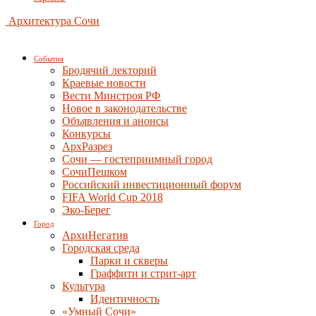
Архитектура Сочи
События
Бродячий лекторий
Краевые новости
Вести Минстроя РФ
Новое в законодательстве
Объявления и анонсы
Конкурсы
АрхРазрез
Сочи — гостеприимный город
СочиПешком
Российский инвестиционный форум
FIFA World Cup 2018
Эко-Берег
Город
АрхиНегатив
Городская среда
Парки и скверы
Граффити и стрит-арт
Культура
Идентичность
«Умный Сочи»