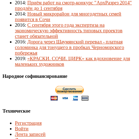
2014
:
Приём работ на смотр-конкурс "АрхРазрез 2014"
продлён до 1 сентября
2014
:
Новый микрорайон для многодетных семей
появится в Сочи
2016
:
С сентября этого года экспертиза на
экономическую эффективность типовых проектов
станет обязательной
2016
:
Дорога через Шаумянский перевал - платная
соломинка для тонущего в пробках Черноморского
побережья
2019
:
«КРАСКИ. СОЧИ. ЦИРК» как вдохновение для
маленьких художников
Народное софинансирование
Техническое
Регистрация
Войти
Лента записей