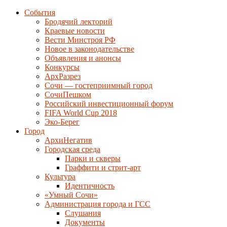
События
Бродячий лекторий
Краевые новости
Вести Минстроя РФ
Новое в законодательстве
Объявления и анонсы
Конкурсы
АрхРазрез
Сочи — гостеприимный город
СочиПешком
Российский инвестиционный форум
FIFA World Cup 2018
Эко-Берег
Город
АрхиНегатив
Городская среда
Парки и скверы
Граффити и стрит-арт
Культура
Идентичность
«Умный Сочи»
Администрация города и ГСС
Слушания
Документы