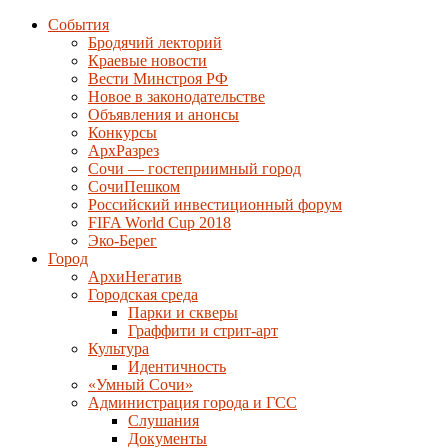
События
Бродячий лекторий
Краевые новости
Вести Минстроя РФ
Новое в законодательстве
Объявления и анонсы
Конкурсы
АрхРазрез
Сочи — гостеприимный город
СочиПешком
Российский инвестиционный форум
FIFA World Cup 2018
Эко-Берег
Город
АрхиНегатив
Городская среда
Парки и скверы
Граффити и стрит-арт
Культура
Идентичность
«Умный Сочи»
Администрация города и ГСС
Слушания
Документы