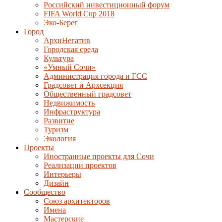
Российский инвестиционный форум
FIFA World Cup 2018
Эко-Берег
Город
АрхиНегатив
Городская среда
Культура
«Умный Сочи»
Администрация города и ГСС
Градсовет и Архсекция
Общественный градсовет
Недвижимость
Инфраструктура
Развитие
Туризм
Экология
Проекты
Иностранные проекты для Сочи
Реализации проектов
Интерьеры
Дизайн
Сообщество
Союз архитекторов
Имена
Мастерские