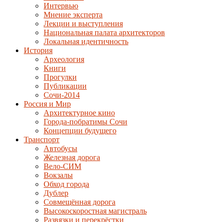
Интервью
Мнение эксперта
Лекции и выступления
Национальная палата архитекторов
Локальная идентичность
История
Археология
Книги
Прогулки
Публикации
Сочи-2014
Россия и Мир
Архитектурное кино
Города-побратимы Сочи
Концепции будущего
Транспорт
Автобусы
Железная дорога
Вело-СИМ
Вокзалы
Обход города
Дублер
Совмещённая дорога
Высокоскоростная магистраль
Развязки и перекрёстки