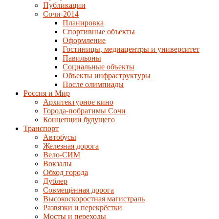
Публикации
Сочи-2014
Планировка
Спортивные объекты
Оформление
Гостиницы, медиацентры и университет
Павильоны
Социальные объекты
Объекты инфраструктуры
После олимпиады
Россия и Мир
Архитектурное кино
Города-побратимы Сочи
Концепции будущего
Транспорт
Автобусы
Железная дорога
Вело-СИМ
Вокзалы
Обход города
Дублер
Совмещённая дорога
Высокоскоростная магистраль
Развязки и перекрёстки
Мосты и переходы