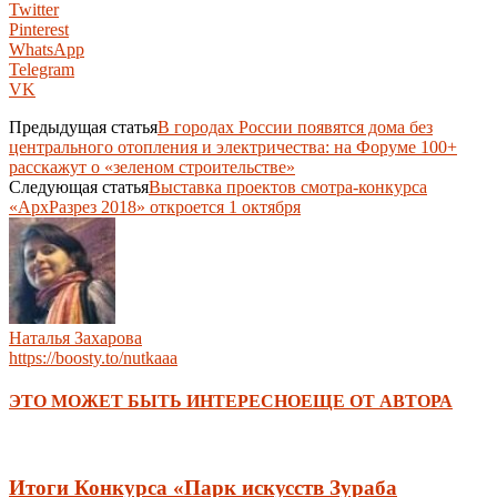
Twitter
Pinterest
WhatsApp
Telegram
VK
Предыдущая статья
В городах России появятся дома без
центрального отопления и электричества: на Форуме 100+
расскажут о «зеленом строительстве»
Следующая статья
Выставка проектов смотра-конкурса
«АрхРазрез 2018» откроется 1 октября
Наталья Захарова
https://boosty.to/nutkaaa
ЭТО МОЖЕТ БЫТЬ ИНТЕРЕСНО
ЕЩЕ ОТ АВТОРА
Итоги Конкурса «Парк искусств Зураба