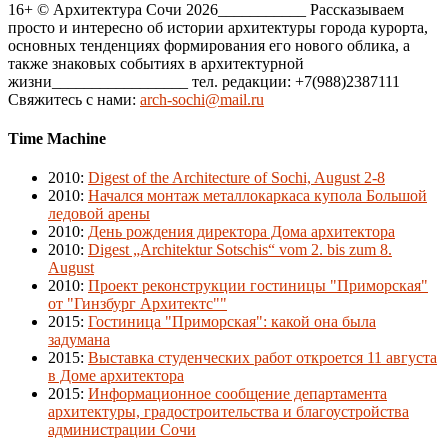
16+ © Архитектура Сочи 2026___________ Рассказываем
просто и интересно об истории архитектуры города курорта,
основных тенденциях формирования его нового облика, а
также знаковых событиях в архитектурной
жизни_________________ тел. редакции: +7(988)2387111
Свяжитесь с нами:
arch-sochi@mail.ru
Time Machine
2010
:
Digest of the Architecture of Sochi, August 2-8
2010
:
Начался монтаж металлокаркаса купола Большой
ледовой арены
2010
:
День рождения директора Дома архитектора
2010
:
Digest „Architektur Sotschis“ vom 2. bis zum 8.
August
2010
:
Проект реконструкции гостиницы "Приморская"
от "Гинзбург Архитектс""
2015
:
Гостиница "Приморская": какой она была
задумана
2015
:
Выставка студенческих работ откроется 11 августа
в Доме архитектора
2015
:
Информационное сообщение департамента
архитектуры, градостроительства и благоустройства
администрации Сочи