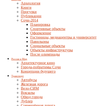
Археология
Книги
Прогулки
Публикации
Сочи-2014
Планировка
Спортивные объекты
Оформление
Гостиницы, медиацентры и университет
Павильоны
Социальные объекты
Объекты инфраструктуры
После олимпиады
Россия и Мир
Архитектурное кино
Города-побратимы Сочи
Концепции будущего
Транспорт
Автобусы
Железная дорога
Вело-СИМ
Вокзалы
Обход города
Дублер
Совмещённая дорога