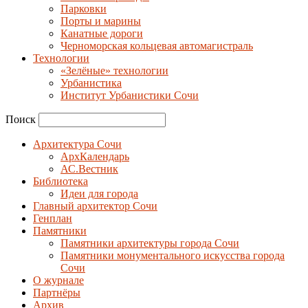
Парковки
Порты и марины
Канатные дороги
Черноморская кольцевая автомагистраль
Технологии
«Зелёные» технологии
Урбанистика
Институт Урбанистики Сочи
Поиск
Архитектура Сочи
АрхКалендарь
АС.Вестник
Библиотека
Идеи для города
Главный архитектор Сочи
Генплан
Памятники
Памятники архитектуры города Сочи
Памятники монументального искусства города
Сочи
О журнале
Партнёры
Архив