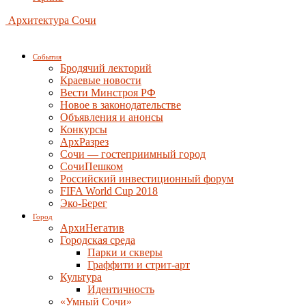
Архитектура Сочи
События
Бродячий лекторий
Краевые новости
Вести Минстроя РФ
Новое в законодательстве
Объявления и анонсы
Конкурсы
АрхРазрез
Сочи — гостеприимный город
СочиПешком
Российский инвестиционный форум
FIFA World Cup 2018
Эко-Берег
Город
АрхиНегатив
Городская среда
Парки и скверы
Граффити и стрит-арт
Культура
Идентичность
«Умный Сочи»