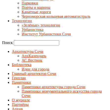
Парковки
Порты и марины
Канатные дороги
Черноморская кольцевая автомагистраль
Технологии
«Зелёные» технологии
Урбанистика
Институт Урбанистики Сочи
Поиск
Архитектура Сочи
АрхКалендарь
АС.Вестник
Библиотека
Идеи для города
Главный архитектор Сочи
Генплан
Памятники
Памятники архитектуры города Сочи
Памятники монументального искусства города
Сочи
О журнале
Партнёры
Архив