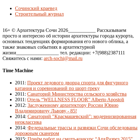
Сочинский краевед
Строительный журнал
16+ © Архитектура Сочи 2026___________ Рассказываем
просто и интересно об истории архитектуры города курорта,
основных тенденциях формирования его нового облика, а
также знаковых событиях в архитектурной
жизни_________________ тел. редакции: +7(988)2387111
Свяжитесь с нами:
arch-sochi@mail.ru
Time Machine
2011
:
Проект ледового дворца спорта для фигурного
катания и соревнований по шорт-треку
2011
:
Санаторий Министерства сельского хозяйства
2011
:
Отель “WELLNESS FLOOR” Alberto Apostoli
2012
:
Заслуженному архитектору России Юрию
Владимировичу Львову - 85!
2014
:
Санаторий "Красмашевский": модернизированная
неоклассика
2014
:
Федеральные трассы и развязки Сочи обследованы
дорожным сканером
2015
:
Приём работ на смотр-конкурс “АрхРазрез 2015″