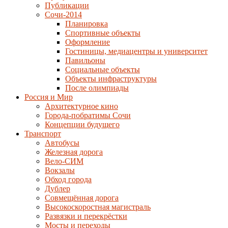
Публикации
Сочи-2014
Планировка
Спортивные объекты
Оформление
Гостиницы, медиацентры и университет
Павильоны
Социальные объекты
Объекты инфраструктуры
После олимпиады
Россия и Мир
Архитектурное кино
Города-побратимы Сочи
Концепции будущего
Транспорт
Автобусы
Железная дорога
Вело-СИМ
Вокзалы
Обход города
Дублер
Совмещённая дорога
Высокоскоростная магистраль
Развязки и перекрёстки
Мосты и переходы