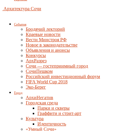
Архитектура Сочи
События
Бродячий лекторий
Краевые новости
Вести Минстроя РФ
Новое в законодательстве
Объявления и анонсы
Конкурсы
АрхРазрез
Сочи — гостеприимный город
СочиПешком
Российский инвестиционный форум
FIFA World Cup 2018
Эко-Берег
Город
АрхиНегатив
Городская среда
Парки и скверы
Граффити и стрит-арт
Культура
Идентичность
«Умный Сочи»