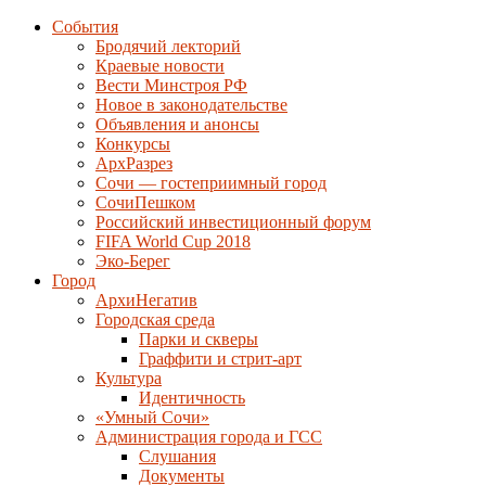
События
Бродячий лекторий
Краевые новости
Вести Минстроя РФ
Новое в законодательстве
Объявления и анонсы
Конкурсы
АрхРазрез
Сочи — гостеприимный город
СочиПешком
Российский инвестиционный форум
FIFA World Cup 2018
Эко-Берег
Город
АрхиНегатив
Городская среда
Парки и скверы
Граффити и стрит-арт
Культура
Идентичность
«Умный Сочи»
Администрация города и ГСС
Слушания
Документы