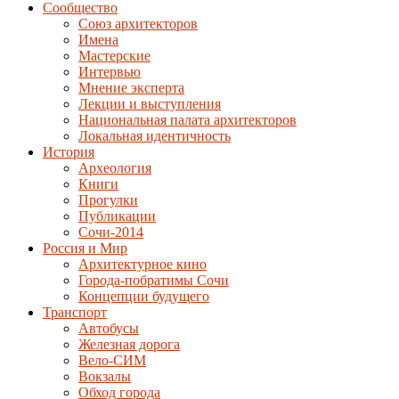
Сообщество
Союз архитекторов
Имена
Мастерские
Интервью
Мнение эксперта
Лекции и выступления
Национальная палата архитекторов
Локальная идентичность
История
Археология
Книги
Прогулки
Публикации
Сочи-2014
Россия и Мир
Архитектурное кино
Города-побратимы Сочи
Концепции будущего
Транспорт
Автобусы
Железная дорога
Вело-СИМ
Вокзалы
Обход города