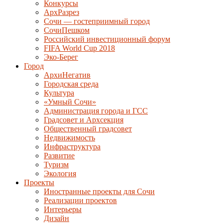
Конкурсы
АрхРазрез
Сочи — гостеприимный город
СочиПешком
Российский инвестиционный форум
FIFA World Cup 2018
Эко-Берег
Город
АрхиНегатив
Городская среда
Культура
«Умный Сочи»
Администрация города и ГСС
Градсовет и Архсекция
Общественный градсовет
Недвижимость
Инфраструктура
Развитие
Туризм
Экология
Проекты
Иностранные проекты для Сочи
Реализации проектов
Интерьеры
Дизайн