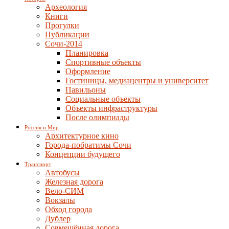
Археология
Книги
Прогулки
Публикации
Сочи-2014
Планировка
Спортивные объекты
Оформление
Гостиницы, медиацентры и университет
Павильоны
Социальные объекты
Объекты инфраструктуры
После олимпиады
Россия и Мир
Архитектурное кино
Города-побратимы Сочи
Концепции будущего
Транспорт
Автобусы
Железная дорога
Вело-СИМ
Вокзалы
Обход города
Дублер
Совмещённая дорога