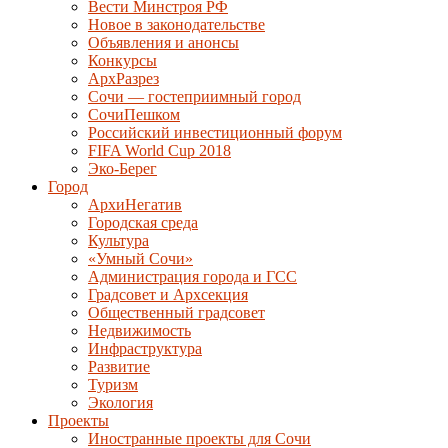
Вести Минстроя РФ
Новое в законодательстве
Объявления и анонсы
Конкурсы
АрхРазрез
Сочи — гостеприимный город
СочиПешком
Российский инвестиционный форум
FIFA World Cup 2018
Эко-Берег
Город
АрхиНегатив
Городская среда
Культура
«Умный Сочи»
Администрация города и ГСС
Градсовет и Архсекция
Общественный градсовет
Недвижимость
Инфраструктура
Развитие
Туризм
Экология
Проекты
Иностранные проекты для Сочи