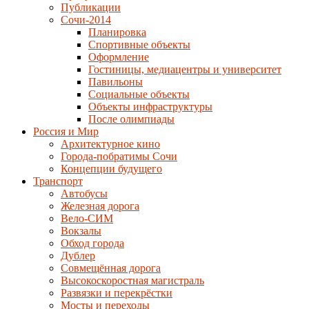
Публикации
Сочи-2014
Планировка
Спортивные объекты
Оформление
Гостиницы, медиацентры и университет
Павильоны
Социальные объекты
Объекты инфраструктуры
После олимпиады
Россия и Мир
Архитектурное кино
Города-побратимы Сочи
Концепции будущего
Транспорт
Автобусы
Железная дорога
Вело-СИМ
Вокзалы
Обход города
Дублер
Совмещённая дорога
Высокоскоростная магистраль
Развязки и перекрёстки
Мосты и переходы