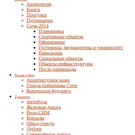
Археология
Книги
Прогулки
Публикации
Сочи-2014
Планировка
Спортивные объекты
Оформление
Гостиницы, медиацентры и университет
Павильоны
Социальные объекты
Объекты инфраструктуры
После олимпиады
Россия и Мир
Архитектурное кино
Города-побратимы Сочи
Концепции будущего
Транспорт
Автобусы
Железная дорога
Вело-СИМ
Вокзалы
Обход города
Дублер
Совмещённая дорога