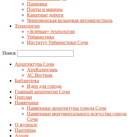
Парковки
Порты и марины
Канатные дороги
Черноморская кольцевая автомагистраль
Технологии
«Зелёные» технологии
Урбанистика
Институт Урбанистики Сочи
Поиск
Архитектура Сочи
АрхКалендарь
АС.Вестник
Библиотека
Идеи для города
Главный архитектор Сочи
Генплан
Памятники
Памятники архитектуры города Сочи
Памятники монументального искусства города
Сочи
О журнале
Партнёры
Архив