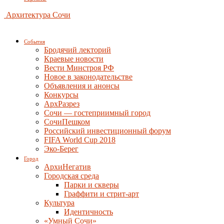
Архитектура Сочи
События
Бродячий лекторий
Краевые новости
Вести Минстроя РФ
Новое в законодательстве
Объявления и анонсы
Конкурсы
АрхРазрез
Сочи — гостеприимный город
СочиПешком
Российский инвестиционный форум
FIFA World Cup 2018
Эко-Берег
Город
АрхиНегатив
Городская среда
Парки и скверы
Граффити и стрит-арт
Культура
Идентичность
«Умный Сочи»