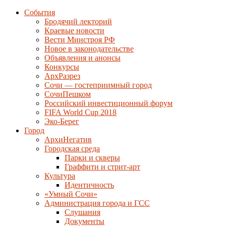
События
Бродячий лекторий
Краевые новости
Вести Минстроя РФ
Новое в законодательстве
Объявления и анонсы
Конкурсы
АрхРазрез
Сочи — гостеприимный город
СочиПешком
Российский инвестиционный форум
FIFA World Cup 2018
Эко-Берег
Город
АрхиНегатив
Городская среда
Парки и скверы
Граффити и стрит-арт
Культура
Идентичность
«Умный Сочи»
Администрация города и ГСС
Слушания
Документы