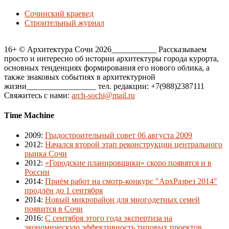
Сочинский краевед
Строительный журнал
16+ © Архитектура Сочи 2026___________ Рассказываем
просто и интересно об истории архитектуры города курорта,
основных тенденциях формирования его нового облика, а
также знаковых событиях в архитектурной
жизни_________________ тел. редакции: +7(988)2387111
Свяжитесь с нами:
arch-sochi@mail.ru
Time Machine
2009
:
Градостроительный совет 06 августа 2009
2012
:
Начался второй этап реконструкции центрального
рынка Сочи
2012
:
«Городские планировщики» скоро появятся и в
России
2014
:
Приём работ на смотр-конкурс "АрхРазрез 2014"
продлён до 1 сентября
2014
:
Новый микрорайон для многодетных семей
появится в Сочи
2016
:
С сентября этого года экспертиза на
экономическую эффективность типовых проектов