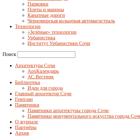
Парковки
Порты и марины
Канатные дороги
Черноморская кольцевая автомагистраль
Технологии
«Зелёные» технологии
Урбанистика
Институт Урбанистики Сочи
Поиск
Архитектура Сочи
АрхКалендарь
АС.Вестник
Библиотека
Идеи для города
Главный архитектор Сочи
Генплан
Памятники
Памятники архитектуры города Сочи
Памятники монументального искусства города Соч
О журнале
Партнёры
Архив