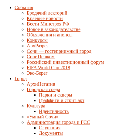
События
Бродячий лекторий
Краевые новости
Вести Минстроя РФ
Новое в законодательстве
Объявления и анонсы
Конкурсы
АрхРазрез
Сочи — гостеприимный город
СочиПешком
Российский инвестиционный форум
FIFA World Cup 2018
Эко-Берег
Город
АрхиНегатив
Городская среда
Парки и скверы
Граффити и стрит-арт
Культура
Идентичность
«Умный Сочи»
Администрация города и ГСС
Слушания
Документы