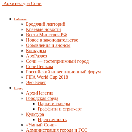
Архитектура Сочи
События
Бродячий лекторий
Краевые новости
Вести Минстроя РФ
Новое в законодательстве
Объявления и анонсы
Конкурсы
АрхРазрез
Сочи — гостеприимный город
СочиПешком
Российский инвестиционный форум
FIFA World Cup 2018
Эко-Берег
Город
АрхиНегатив
Городская среда
Парки и скверы
Граффити и стрит-арт
Культура
Идентичность
«Умный Сочи»
Администрация города и ГСС