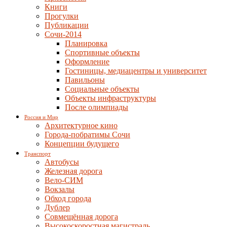
Книги
Прогулки
Публикации
Сочи-2014
Планировка
Спортивные объекты
Оформление
Гостиницы, медиацентры и университет
Павильоны
Социальные объекты
Объекты инфраструктуры
После олимпиады
Россия и Мир
Архитектурное кино
Города-побратимы Сочи
Концепции будущего
Транспорт
Автобусы
Железная дорога
Вело-СИМ
Вокзалы
Обход города
Дублер
Совмещённая дорога
Высокоскоростная магистраль