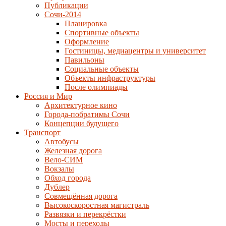
Публикации
Сочи-2014
Планировка
Спортивные объекты
Оформление
Гостиницы, медиацентры и университет
Павильоны
Социальные объекты
Объекты инфраструктуры
После олимпиады
Россия и Мир
Архитектурное кино
Города-побратимы Сочи
Концепции будущего
Транспорт
Автобусы
Железная дорога
Вело-СИМ
Вокзалы
Обход города
Дублер
Совмещённая дорога
Высокоскоростная магистраль
Развязки и перекрёстки
Мосты и переходы