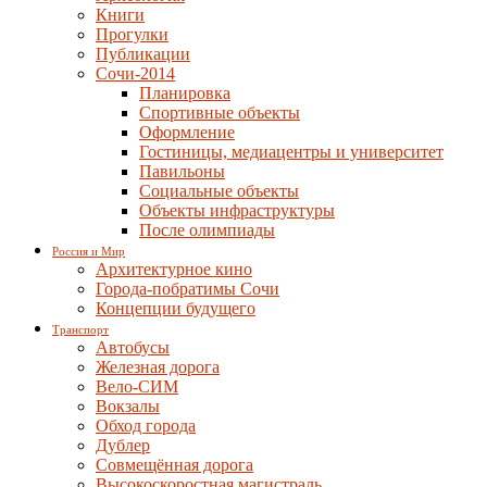
Книги
Прогулки
Публикации
Сочи-2014
Планировка
Спортивные объекты
Оформление
Гостиницы, медиацентры и университет
Павильоны
Социальные объекты
Объекты инфраструктуры
После олимпиады
Россия и Мир
Архитектурное кино
Города-побратимы Сочи
Концепции будущего
Транспорт
Автобусы
Железная дорога
Вело-СИМ
Вокзалы
Обход города
Дублер
Совмещённая дорога
Высокоскоростная магистраль