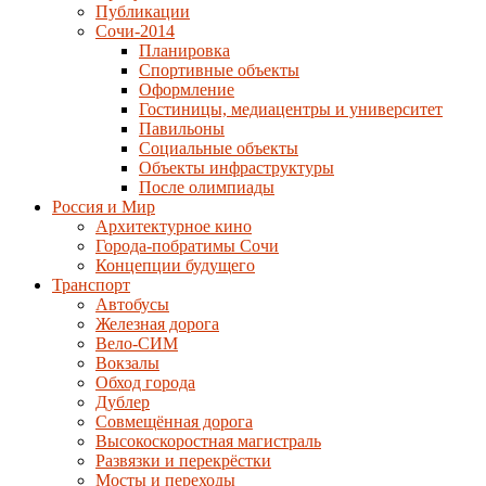
Публикации
Сочи-2014
Планировка
Спортивные объекты
Оформление
Гостиницы, медиацентры и университет
Павильоны
Социальные объекты
Объекты инфраструктуры
После олимпиады
Россия и Мир
Архитектурное кино
Города-побратимы Сочи
Концепции будущего
Транспорт
Автобусы
Железная дорога
Вело-СИМ
Вокзалы
Обход города
Дублер
Совмещённая дорога
Высокоскоростная магистраль
Развязки и перекрёстки
Мосты и переходы