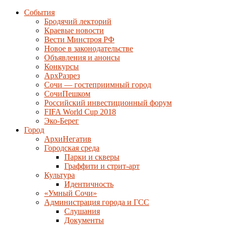
События
Бродячий лекторий
Краевые новости
Вести Минстроя РФ
Новое в законодательстве
Объявления и анонсы
Конкурсы
АрхРазрез
Сочи — гостеприимный город
СочиПешком
Российский инвестиционный форум
FIFA World Cup 2018
Эко-Берег
Город
АрхиНегатив
Городская среда
Парки и скверы
Граффити и стрит-арт
Культура
Идентичность
«Умный Сочи»
Администрация города и ГСС
Слушания
Документы