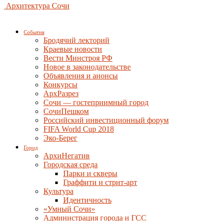
Архитектура Сочи
События
Бродячий лекторий
Краевые новости
Вести Минстроя РФ
Новое в законодательстве
Объявления и анонсы
Конкурсы
АрхРазрез
Сочи — гостеприимный город
СочиПешком
Российский инвестиционный форум
FIFA World Cup 2018
Эко-Берег
Город
АрхиНегатив
Городская среда
Парки и скверы
Граффити и стрит-арт
Культура
Идентичность
«Умный Сочи»
Администрация города и ГСС