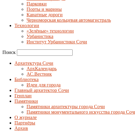
Парковки
Порты и марины
Канатные дороги
Черноморская кольцевая автомагистраль
Технологии
«Зелёные» технологии
Урбанистика
Институт Урбанистики Сочи
Поиск
Архитектура Сочи
АрхКалендарь
АС.Вестник
Библиотека
Идеи для города
Главный архитектор Сочи
Генплан
Памятники
Памятники архитектуры города Сочи
Памятники монументального искусства города Соч
О журнале
Партнёры
Архив