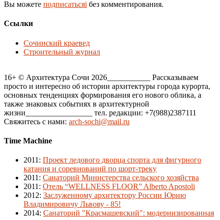
Вы можете
подписатьсяi
без комментирования.
Ссылки
Сочинский краевед
Строительный журнал
16+ © Архитектура Сочи 2026___________ Рассказываем
просто и интересно об истории архитектуры города курорта,
основных тенденциях формирования его нового облика, а
также знаковых событиях в архитектурной
жизни_________________ тел. редакции: +7(988)2387111
Свяжитесь с нами:
arch-sochi@mail.ru
Time Machine
2011
:
Проект ледового дворца спорта для фигурного
катания и соревнований по шорт-треку
2011
:
Санаторий Министерства сельского хозяйства
2011
:
Отель “WELLNESS FLOOR” Alberto Apostoli
2012
:
Заслуженному архитектору России Юрию
Владимировичу Львову - 85!
2014
:
Санаторий "Красмашевский": модернизированная