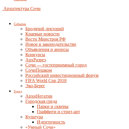
Архитектура Сочи
События
Бродячий лекторий
Краевые новости
Вести Минстроя РФ
Новое в законодательстве
Объявления и анонсы
Конкурсы
АрхРазрез
Сочи — гостеприимный город
СочиПешком
Российский инвестиционный форум
FIFA World Cup 2018
Эко-Берег
Город
АрхиНегатив
Городская среда
Парки и скверы
Граффити и стрит-арт
Культура
Идентичность
«Умный Сочи»