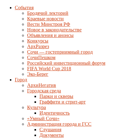
События
Бродячий лекторий
Краевые новости
Вести Минстроя РФ
Новое в законодательстве
Объявления и анонсы
Конкурсы
АрхРазрез
Сочи — гостеприимный город
СочиПешком
Российский инвестиционный форум
FIFA World Cup 2018
Эко-Берег
Город
АрхиНегатив
Городская среда
Парки и скверы
Граффити и стрит-арт
Культура
Идентичность
«Умный Сочи»
Администрация города и ГСС
Слушания
Документы