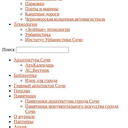
Парковки
Порты и марины
Канатные дороги
Черноморская кольцевая автомагистраль
Технологии
«Зелёные» технологии
Урбанистика
Институт Урбанистики Сочи
Поиск
Архитектура Сочи
АрхКалендарь
АС.Вестник
Библиотека
Идеи для города
Главный архитектор Сочи
Генплан
Памятники
Памятники архитектуры города Сочи
Памятники монументального искусства города
Сочи
О журнале
Партнёры
Архив