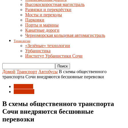
Высокоскоростная магистраль
Развязки и перекрёстки
Мосты и переходы
Парковки
Порты и марины
Канатные дороги
Черноморская кольцевая автомагистраль
Технологии
«Зелёные» технологии
Урбанистика
Институт Урбанистики Сочи
Домой
Транспорт
Автобусы
В схемы общественного
транспорта Сочи внедряются бесшовные перевозки
Автобусы
Транспорт
В схемы общественного транспорта
Сочи внедряются бесшовные
перевозки