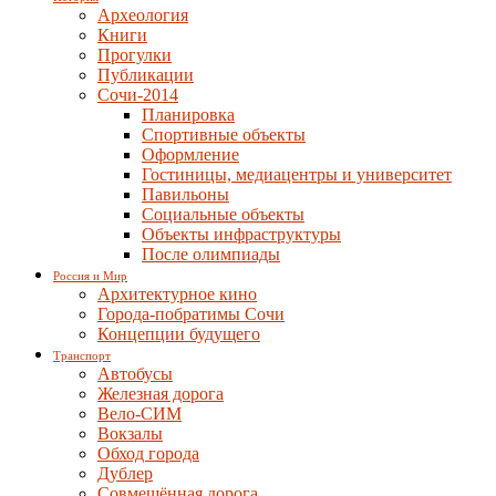
Археология
Книги
Прогулки
Публикации
Сочи-2014
Планировка
Спортивные объекты
Оформление
Гостиницы, медиацентры и университет
Павильоны
Социальные объекты
Объекты инфраструктуры
После олимпиады
Россия и Мир
Архитектурное кино
Города-побратимы Сочи
Концепции будущего
Транспорт
Автобусы
Железная дорога
Вело-СИМ
Вокзалы
Обход города
Дублер
Совмещённая дорога