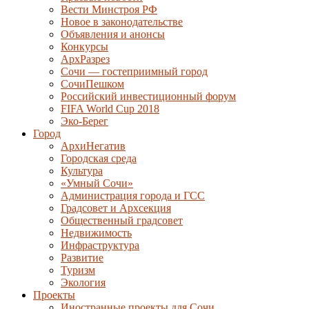
Вести Минстроя РФ
Новое в законодательстве
Объявления и анонсы
Конкурсы
АрхРазрез
Сочи — гостеприимный город
СочиПешком
Российский инвестиционный форум
FIFA World Cup 2018
Эко-Берег
Город
АрхиНегатив
Городская среда
Культура
«Умный Сочи»
Администрация города и ГСС
Градсовет и Архсекция
Общественный градсовет
Недвижимость
Инфраструктура
Развитие
Туризм
Экология
Проекты
Иностранные проекты для Сочи