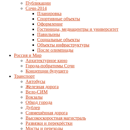
Публикации
Сочи-2014
Планировка
Спортивные объекты
Оформление
Гостиницы, медиацентры и университет
Павильоны
Социальные объекты
Объекты инфраструктуры
После олимпиады
Россия и Мир
Архитектурное кино
Города-побратимы Сочи
Концепции будущего
Транспорт
Автобусы
Железная дорога
Вело-СИМ
Вокзалы
Обход города
Дублер
Совмещённая дорога
Высокоскоростная магистраль
Развязки и перекрёстки
Мосты и переходы