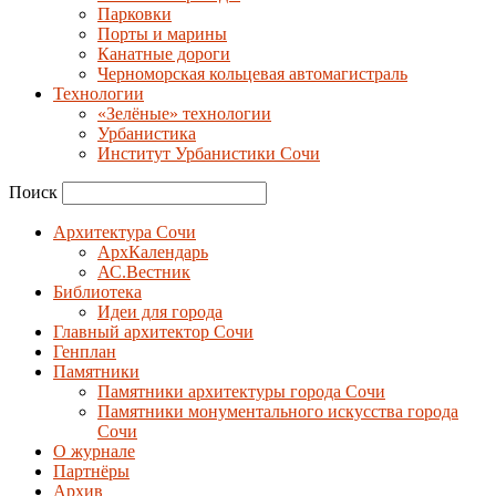
Парковки
Порты и марины
Канатные дороги
Черноморская кольцевая автомагистраль
Технологии
«Зелёные» технологии
Урбанистика
Институт Урбанистики Сочи
Поиск
Архитектура Сочи
АрхКалендарь
АС.Вестник
Библиотека
Идеи для города
Главный архитектор Сочи
Генплан
Памятники
Памятники архитектуры города Сочи
Памятники монументального искусства города
Сочи
О журнале
Партнёры
Архив