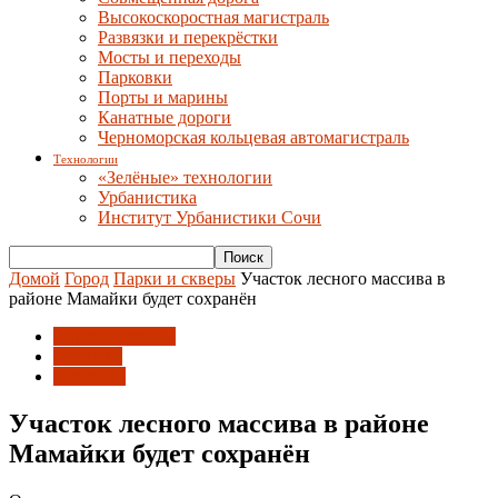
Высокоскоростная магистраль
Развязки и перекрёстки
Мосты и переходы
Парковки
Порты и марины
Канатные дороги
Черноморская кольцевая автомагистраль
Технологии
«Зелёные» технологии
Урбанистика
Институт Урбанистики Сочи
Домой
Город
Парки и скверы
Участок лесного массива в
районе Мамайки будет сохранён
Парки и скверы
Развитие
Экология
Участок лесного массива в районе
Мамайки будет сохранён