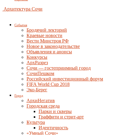
Архитектура Сочи
События
Бродячий лекторий
Краевые новости
Вести Минстроя РФ
Новое в законодательстве
Объявления и анонсы
Конкурсы
АрхРазрез
Сочи — гостеприимный город
СочиПешком
Российский инвестиционный форум
FIFA World Cup 2018
Эко-Берег
Город
АрхиНегатив
Городская среда
Парки и скверы
Граффити и стрит-арт
Культура
Идентичность
«Умный Сочи»