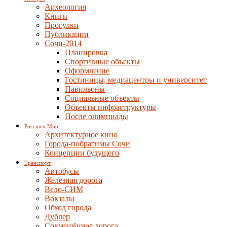
Археология
Книги
Прогулки
Публикации
Сочи-2014
Планировка
Спортивные объекты
Оформление
Гостиницы, медиацентры и университет
Павильоны
Социальные объекты
Объекты инфраструктуры
После олимпиады
Россия и Мир
Архитектурное кино
Города-побратимы Сочи
Концепции будущего
Транспорт
Автобусы
Железная дорога
Вело-СИМ
Вокзалы
Обход города
Дублер
Совмещённая дорога