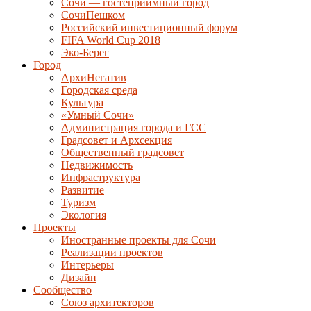
Сочи — гостеприимный город
СочиПешком
Российский инвестиционный форум
FIFA World Cup 2018
Эко-Берег
Город
АрхиНегатив
Городская среда
Культура
«Умный Сочи»
Администрация города и ГСС
Градсовет и Архсекция
Общественный градсовет
Недвижимость
Инфраструктура
Развитие
Туризм
Экология
Проекты
Иностранные проекты для Сочи
Реализации проектов
Интерьеры
Дизайн
Сообщество
Союз архитекторов