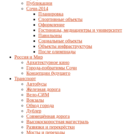
Публикации
Сочи-2014
Планировка
Спортивные объекты
Оформление
Гостиницы, медиацентры и университет
Павильоны
Социальные объекты
Объекты инфраструктуры
После олимпиады
Россия и Мир
Архитектурное кино
Города-побратимы Сочи
Концепции будущего
Транспорт
Автобусы
Железная дорога
Вело-СИМ
Вокзалы
Обход города
Дублер
Совмещённая дорога
Высокоскоростная магистраль
Развязки и перекрёстки
Мосты и переходы