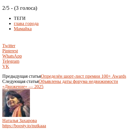
2/5 - (3 голоса)
ТЕГИ
глава города
Мамайка
Twitter
Pinterest
WhatsApp
Telegram
VK
Предыдущая статья
Определён шорт-лист премии 100+ Awards
Следующая статья
Объявлены даты форума недвижимости
«Движение» — 2025
Наталья Захарова
https://boosty.to/nutkaaa