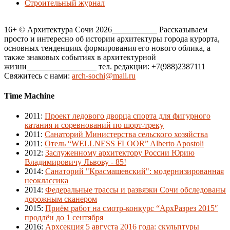
Строительный журнал
16+ © Архитектура Сочи 2026___________ Рассказываем
просто и интересно об истории архитектуры города курорта,
основных тенденциях формирования его нового облика, а
также знаковых событиях в архитектурной
жизни_________________ тел. редакции: +7(988)2387111
Свяжитесь с нами:
arch-sochi@mail.ru
Time Machine
2011
:
Проект ледового дворца спорта для фигурного
катания и соревнований по шорт-треку
2011
:
Санаторий Министерства сельского хозяйства
2011
:
Отель “WELLNESS FLOOR” Alberto Apostoli
2012
:
Заслуженному архитектору России Юрию
Владимировичу Львову - 85!
2014
:
Санаторий "Красмашевский": модернизированная
неоклассика
2014
:
Федеральные трассы и развязки Сочи обследованы
дорожным сканером
2015
:
Приём работ на смотр-конкурс “АрхРазрез 2015″
продлён до 1 сентября
2016
:
Архсекция 5 августа 2016 года: скульптуры