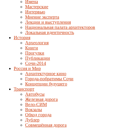
Имена
Мастерские
Интервью
Мнение эксперта
Лекции и выступления
Национальная палата архитекторов
Локальная идентичность
История
Археология
Книги
Прогулки
Публикации
Сочи-2014
Россия и Мир
Архитектурное кино
Города-побратимы Сочи
Концепции будущего
Транспорт
Автобусы
Железная дорога
Вело-СИМ
Вокзалы
Обход города
Дублер
Совмещённая дорога