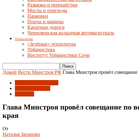
Развязки и перекрёстки
Мосты и переходы
Парковки
Порты и марины
Канатные дороги
Черноморская кольцевая автомагистраль
Технологии
«Зелёные» технологии
Урбанистика
Институт Урбанистики Сочи
Домой
Вести Минстроя РФ
Глава Минстроя провёл совещание 
Вести Минстроя РФ
Инфраструктура
Развитие
Глава Минстроя провёл совещание по в
края
От
Наталья Захарова