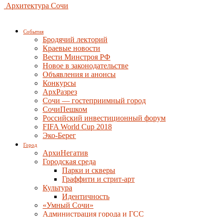
Архитектура Сочи
События
Бродячий лекторий
Краевые новости
Вести Минстроя РФ
Новое в законодательстве
Объявления и анонсы
Конкурсы
АрхРазрез
Сочи — гостеприимный город
СочиПешком
Российский инвестиционный форум
FIFA World Cup 2018
Эко-Берег
Город
АрхиНегатив
Городская среда
Парки и скверы
Граффити и стрит-арт
Культура
Идентичность
«Умный Сочи»
Администрация города и ГСС