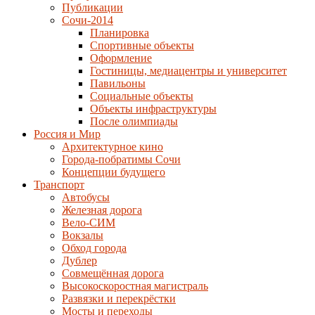
Публикации
Сочи-2014
Планировка
Спортивные объекты
Оформление
Гостиницы, медиацентры и университет
Павильоны
Социальные объекты
Объекты инфраструктуры
После олимпиады
Россия и Мир
Архитектурное кино
Города-побратимы Сочи
Концепции будущего
Транспорт
Автобусы
Железная дорога
Вело-СИМ
Вокзалы
Обход города
Дублер
Совмещённая дорога
Высокоскоростная магистраль
Развязки и перекрёстки
Мосты и переходы