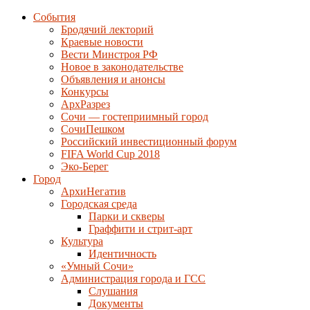
События
Бродячий лекторий
Краевые новости
Вести Минстроя РФ
Новое в законодательстве
Объявления и анонсы
Конкурсы
АрхРазрез
Сочи — гостеприимный город
СочиПешком
Российский инвестиционный форум
FIFA World Cup 2018
Эко-Берег
Город
АрхиНегатив
Городская среда
Парки и скверы
Граффити и стрит-арт
Культура
Идентичность
«Умный Сочи»
Администрация города и ГСС
Слушания
Документы