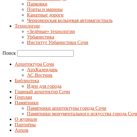
Парковки
Порты и марины
Канатные дороги
Черноморская кольцевая автомагистраль
Технологии
«Зелёные» технологии
Урбанистика
Институт Урбанистики Сочи
Поиск
Архитектура Сочи
АрхКалендарь
АС.Вестник
Библиотека
Идеи для города
Главный архитектор Сочи
Генплан
Памятники
Памятники архитектуры города Сочи
Памятники монументального искусства города Соч
О журнале
Партнёры
Архив