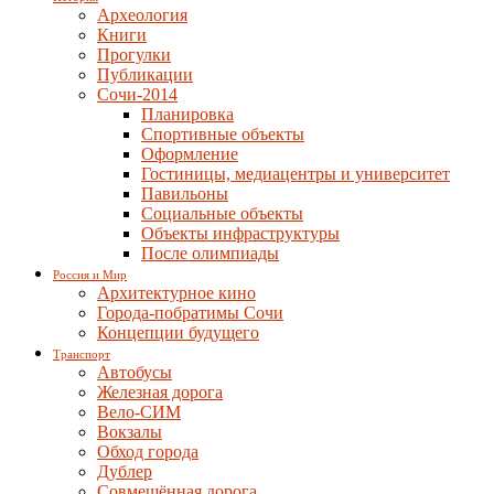
Археология
Книги
Прогулки
Публикации
Сочи-2014
Планировка
Спортивные объекты
Оформление
Гостиницы, медиацентры и университет
Павильоны
Социальные объекты
Объекты инфраструктуры
После олимпиады
Россия и Мир
Архитектурное кино
Города-побратимы Сочи
Концепции будущего
Транспорт
Автобусы
Железная дорога
Вело-СИМ
Вокзалы
Обход города
Дублер
Совмещённая дорога