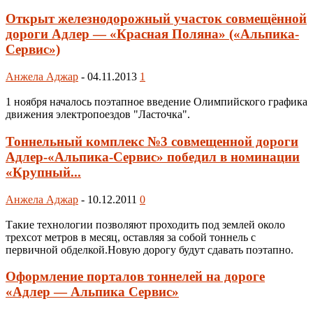
Открыт железнодорожный участок совмещённой
дороги Адлер — «Красная Поляна» («Альпика-
Сервис»)
Анжела Аджар
-
04.11.2013
1
1 ноября началось поэтапное введение Олимпийского графика
движения электропоездов "Ласточка".
Тоннельный комплекс №3 совмещенной дороги
Адлер-«Альпика-Сервис» победил в номинации
«Крупный...
Анжела Аджар
-
10.12.2011
0
Такие технологии позволяют проходить под землей около
трехсот метров в месяц, оставляя за собой тоннель с
первичной обделкой.Новую дорогу будут сдавать поэтапно.
Оформление порталов тоннелей на дороге
«Адлер — Альпика Сервис»