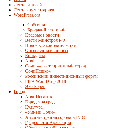
Лента записей
Лента комментариев
WordPress.org
События
Бродячий лекторий
Краевые новости
Вести Минстроя РФ
Новое в законодательстве
Объявления и анонсы
Конкурсы
АрхРазрез
Сочи — гостеприимный город
СочиПешком
Российский инвестиционный форум
FIFA World Cup 2018
Эко-Берег
Город
АрхиНегатив
Городская среда
Культура
«Умный Сочи»
Администрация города и ГСС
Градсовет и Архсекция
Общественный градсовет