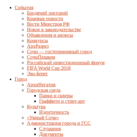
События
Бродячий лекторий
Краевые новости
Вести Минстроя РФ
Новое в законодательстве
Объявления и анонсы
Конкурсы
АрхРазрез
Сочи — гостеприимный город
СочиПешком
Российский инвестиционный форум
FIFA World Cup 2018
Эко-Берег
Город
АрхиНегатив
Городская среда
Парки и скверы
Граффити и стрит-арт
Культура
Идентичность
«Умный Сочи»
Администрация города и ГСС
Слушания
Документы