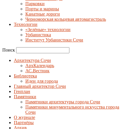
Парковки
Порты и марины
Канатные дороги
Черноморская кольцевая автомагистраль
Технологии
«Зелёные» технологии
Урбанистика
Институт Урбанистики Сочи
Поиск
Архитектура Сочи
АрхКалендарь
АС.Вестник
Библиотека
Идеи для города
Главный архитектор Сочи
Генплан
Памятники
Памятники архитектуры города Сочи
Памятники монументального искусства города
Сочи
О журнале
Партнёры
Архив