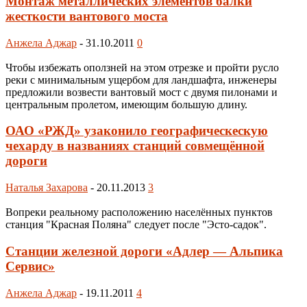
Монтаж металлических элементов балки
жесткости вантового моста
Анжела Аджар
-
31.10.2011
0
Чтобы избежать оползней на этом отрезке и пройти русло
реки с минимальным ущербом для ландшафта, инженеры
предложили возвести вантовый мост с двумя пилонами и
центральным пролетом, имеющим большую длину.
ОАО «РЖД» узаконило географическескую
чехарду в названиях станций совмещённой
дороги
Наталья Захарова
-
20.11.2013
3
Вопреки реальному расположению населённых пунктов
станция "Красная Поляна" следует после "Эсто-садок".
Станции железной дороги «Адлер — Альпика
Сервис»
Анжела Аджар
-
19.11.2011
4