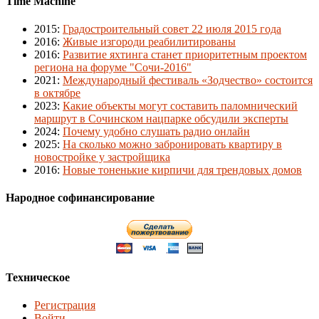
Time Machine
2015
:
Градостроительный совет 22 июля 2015 года
2016
:
Живые изгороди реабилитированы
2016
:
Развитие яхтинга станет приоритетным проектом
региона на форуме "Сочи-2016"
2021
:
Международный фестиваль «Зодчество» состоится
в октябре
2023
:
Какие объекты могут составить паломнический
маршрут в Сочинском нацпарке обсудили эксперты
2024
:
Почему удобно слушать радио онлайн
2025
:
На сколько можно забронировать квартиру в
новостройке у застройщика
2016
:
Новые тоненькие кирпичи для трендовых домов
Народное софинансирование
Техническое
Регистрация
Войти