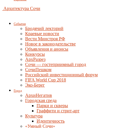
Архитектура Сочи
События
Бродячий лекторий
Краевые новости
Вести Минстроя РФ
Новое в законодательстве
Объявления и анонсы
Конкурсы
АрхРазрез
Сочи — гостеприимный город
СочиПешком
Российский инвестиционный форум
FIFA World Cup 2018
Эко-Берег
Город
АрхиНегатив
Городская среда
Парки и скверы
Граффити и стрит-арт
Культура
Идентичность
«Умный Сочи»