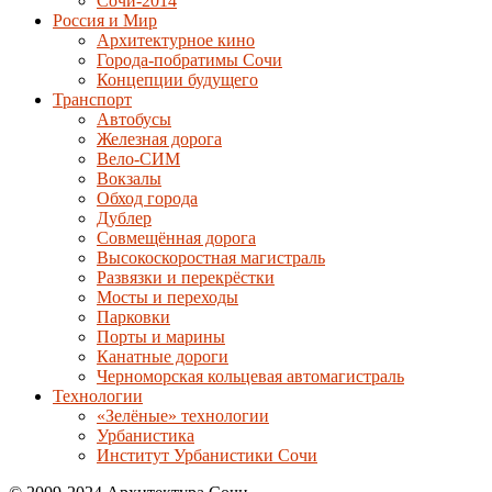
Сочи-2014
Россия и Мир
Архитектурное кино
Города-побратимы Сочи
Концепции будущего
Транспорт
Автобусы
Железная дорога
Вело-СИМ
Вокзалы
Обход города
Дублер
Совмещённая дорога
Высокоскоростная магистраль
Развязки и перекрёстки
Мосты и переходы
Парковки
Порты и марины
Канатные дороги
Черноморская кольцевая автомагистраль
Технологии
«Зелёные» технологии
Урбанистика
Институт Урбанистики Сочи