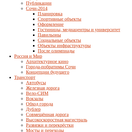
Публикации
Сочи-2014
Планировка
Спортивные объекты
Оформление
Гостиницы, медиацентры и университет
Павильоны
Социальные объекты
Объекты инфраструктуры
После олимпиады
Россия и Мир
Архитектурное кино
Города-побратимы Сочи
Концепции будущего
Транспорт
Автобусы
Железная дорога
Вело-СИМ
Вокзалы
Обход города
Дублер
Совмещённая дорога
Высокоскоростная магистраль
Развязки и перекрёстки
Мосты и переходы