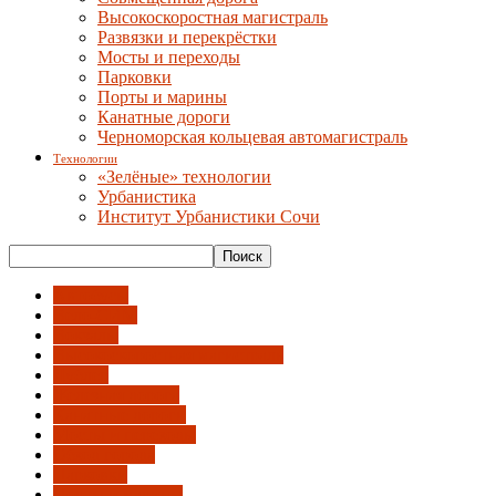
Высокоскоростная магистраль
Развязки и перекрёстки
Мосты и переходы
Парковки
Порты и марины
Канатные дороги
Черноморская кольцевая автомагистраль
Технологии
«Зелёные» технологии
Урбанистика
Институт Урбанистики Сочи
Автобусы
Вело-СИМ
Вокзалы
Высокоскоростная магистраль
Дублер
Железная дорога
Канатные дороги
Мосты и переходы
Обход города
Парковки
Порты и марины