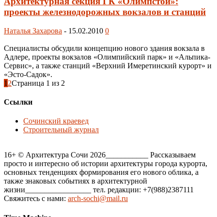
Архитектурная секция ГК «Олимпстой»:
проекты железнодорожных вокзалов и станций
Наталья Захарова
-
15.02.2010
0
Специалисты обсудили концепцию нового здания вокзала в
Адлере, проекты вокзалов «Олимпийский парк» и «Альпика-
Сервис», а также станций «Верхний Имеретинский курорт» и
«Эсто-Садок».
1
2
Страница 1 из 2
Ссылки
Сочинский краевед
Строительный журнал
16+ © Архитектура Сочи 2026___________ Рассказываем
просто и интересно об истории архитектуры города курорта,
основных тенденциях формирования его нового облика, а
также знаковых событиях в архитектурной
жизни_________________ тел. редакции: +7(988)2387111
Свяжитесь с нами:
arch-sochi@mail.ru