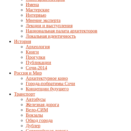
Имена
Мастерские
Интервью
Мнение эксперта
Лекции и выступления
Национальная палата архитекторов
Локальная идентичность
История
Археология
Книги
Прогулки
Публикации
Сочи-2014
Россия и Мир
Архитектурное кино
Города-побратимы Сочи
Концепции будущего
Транспорт
Автобусы
Железная дорога
Вело-СИМ
Вокзалы
Обход города
Дублер
Совмещённая дорога