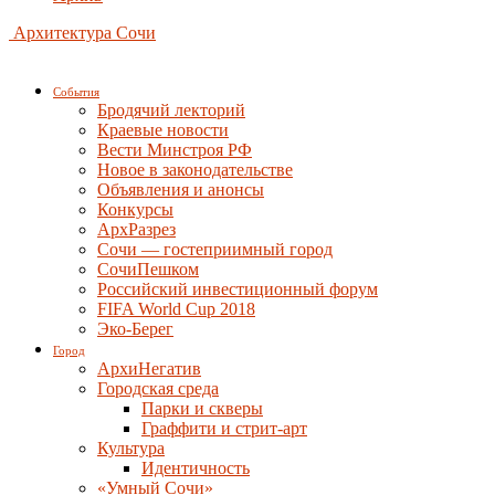
Архитектура Сочи
События
Бродячий лекторий
Краевые новости
Вести Минстроя РФ
Новое в законодательстве
Объявления и анонсы
Конкурсы
АрхРазрез
Сочи — гостеприимный город
СочиПешком
Российский инвестиционный форум
FIFA World Cup 2018
Эко-Берег
Город
АрхиНегатив
Городская среда
Парки и скверы
Граффити и стрит-арт
Культура
Идентичность
«Умный Сочи»