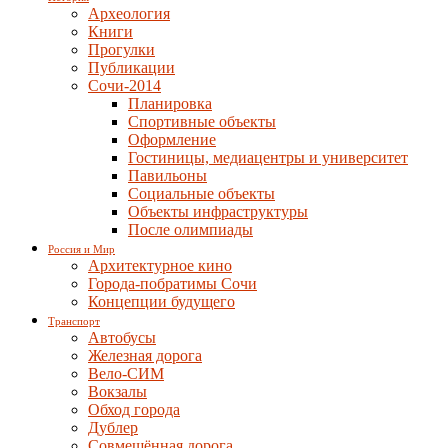
Археология
Книги
Прогулки
Публикации
Сочи-2014
Планировка
Спортивные объекты
Оформление
Гостиницы, медиацентры и университет
Павильоны
Социальные объекты
Объекты инфраструктуры
После олимпиады
Россия и Мир
Архитектурное кино
Города-побратимы Сочи
Концепции будущего
Транспорт
Автобусы
Железная дорога
Вело-СИМ
Вокзалы
Обход города
Дублер
Совмещённая дорога