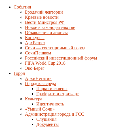
События
Бродячий лекторий
Краевые новости
Вести Минстроя РФ
Новое в законодательстве
Объявления и анонсы
Конкурсы
АрхРазрез
Сочи — гостеприимный город
СочиПешком
Российский инвестиционный форум
FIFA World Cup 2018
Эко-Берег
Город
АрхиНегатив
Городская среда
Парки и скверы
Граффити и стрит-арт
Культура
Идентичность
«Умный Сочи»
Администрация города и ГСС
Слушания
Документы