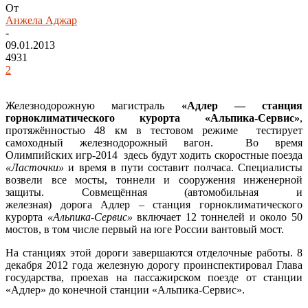
От
Анжела Аджар
-
09.01.2013
4931
2
Железнодорожную магистраль
«Адлер — станция
горноклиматического курорта «Альпика-Сервис»
,
протяжённостью 48 км в тестовом режиме тестирует
самоходный железнодорожный вагон. Во время
Олимпийских игр-2014 здесь будут ходить скоростные поезда
«Ласточки»
и время в пути составит полчаса. Специалисты
возвели все мосты, тоннели и сооружения инженерной
защиты. Совмещённая (автомобильная и
железная) дорога Адлер – станция горноклиматического
курорта
«Альпика-Сервис»
включает 12 тоннелей и около 50
мостов, в том числе первый на юге России вантовый мост.
На станциях этой дороги завершаются отделочные работы. 8
декабря 2012 года железную дорогу проинспектировал Глава
государства, проехав на пассажирском поезде от станции
«Адлер» до конечной станции «Альпика-Сервис».