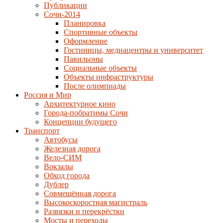
Публикации
Сочи-2014
Планировка
Спортивные объекты
Оформление
Гостиницы, медиацентры и университет
Павильоны
Социальные объекты
Объекты инфраструктуры
После олимпиады
Россия и Мир
Архитектурное кино
Города-побратимы Сочи
Концепции будущего
Транспорт
Автобусы
Железная дорога
Вело-СИМ
Вокзалы
Обход города
Дублер
Совмещённая дорога
Высокоскоростная магистраль
Развязки и перекрёстки
Мосты и переходы