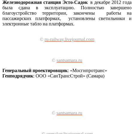
Железнодорожная станция Эсто-Садок
в декабре 2012 года
была сдана в эксплуатацию. Полностью завершено
благоустройство территории, закончены работы на
пассажирских платформах, установлены светильники и
электронные табло на платформах.
©
ru-railway.livejournal.com
©
santsamara.ru
Генеральный проектировщик
: «Мосгипротранс»
Генподрядчик
: ООО «СанТрансСтрой» (Самара)
©
santsamara.ru
©
cpmaker.livejournal.com