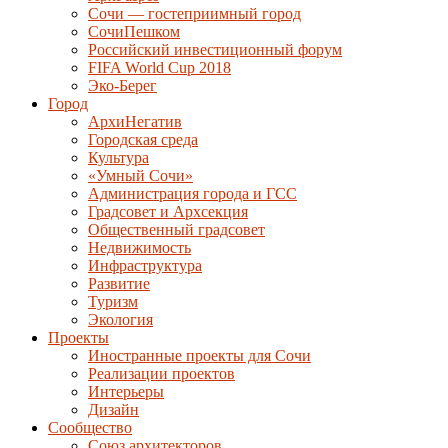
Сочи — гостеприимный город
СочиПешком
Российский инвестиционный форум
FIFA World Cup 2018
Эко-Берег
Город
АрхиНегатив
Городская среда
Культура
«Умный Сочи»
Администрация города и ГСС
Градсовет и Архсекция
Общественный градсовет
Недвижимость
Инфраструктура
Развитие
Туризм
Экология
Проекты
Иностранные проекты для Сочи
Реализации проектов
Интерьеры
Дизайн
Сообщество
Союз архитекторов