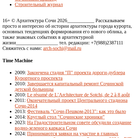
Строительный журнал
16+ © Архитектура Сочи 2026___________ Рассказываем
просто и интересно об истории архитектуры города курорта,
основных тенденциях формирования его нового облика, а
также знаковых событиях в архитектурной
жизни_________________ тел. редакции: +7(988)2387111
Свяжитесь с нами:
arch-sochi@mail.ru
Time Machine
2009
:
Закончена стадия "П" проекта дороги-дублера
Курортного проспекта
2010
:
Завершается капитальный ремонт Сочинской
детской больницы
2010
:
Le résumé de L’Architecture de Sotchi, de 2 à 8 août
2011
:
Окончательный проект Центрального стадиона
Сочи-2014
2013
:
Фестиваль "Сочи-Пешком-2013": как это было
2014
:
Круглый стол "Сочинские хроники"
2023
:
На Градостроительном совете обсудили создание
водно-зеленого каркаса Сочи
2024
:
Принимаются заявки на участие в главных