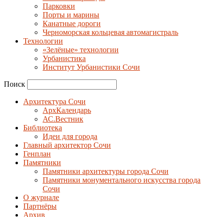
Парковки
Порты и марины
Канатные дороги
Черноморская кольцевая автомагистраль
Технологии
«Зелёные» технологии
Урбанистика
Институт Урбанистики Сочи
Поиск
Архитектура Сочи
АрхКалендарь
АС.Вестник
Библиотека
Идеи для города
Главный архитектор Сочи
Генплан
Памятники
Памятники архитектуры города Сочи
Памятники монументального искусства города
Сочи
О журнале
Партнёры
Архив