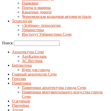
Парковки
Порты и марины
Канатные дороги
Черноморская кольцевая автомагистраль
Технологии
«Зелёные» технологии
Урбанистика
Институт Урбанистики Сочи
Поиск
Архитектура Сочи
АрхКалендарь
АС.Вестник
Библиотека
Идеи для города
Главный архитектор Сочи
Генплан
Памятники
Памятники архитектуры города Сочи
Памятники монументального искусства города
Сочи
О журнале
Партнёры
Архив