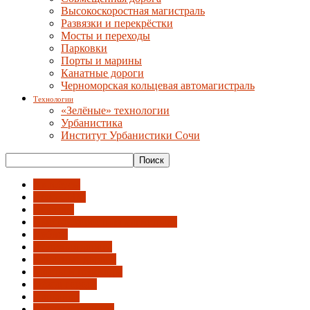
Высокоскоростная магистраль
Развязки и перекрёстки
Мосты и переходы
Парковки
Порты и марины
Канатные дороги
Черноморская кольцевая автомагистраль
Технологии
«Зелёные» технологии
Урбанистика
Институт Урбанистики Сочи
Автобусы
Вело-СИМ
Вокзалы
Высокоскоростная магистраль
Дублер
Железная дорога
Канатные дороги
Мосты и переходы
Обход города
Парковки
Порты и марины