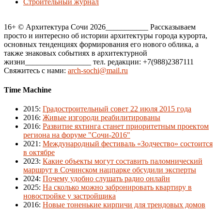
Строительный журнал
16+ © Архитектура Сочи 2026___________ Рассказываем
просто и интересно об истории архитектуры города курорта,
основных тенденциях формирования его нового облика, а
также знаковых событиях в архитектурной
жизни_________________ тел. редакции: +7(988)2387111
Свяжитесь с нами:
arch-sochi@mail.ru
Time Machine
2015
:
Градостроительный совет 22 июля 2015 года
2016
:
Живые изгороди реабилитированы
2016
:
Развитие яхтинга станет приоритетным проектом
региона на форуме "Сочи-2016"
2021
:
Международный фестиваль «Зодчество» состоится
в октябре
2023
:
Какие объекты могут составить паломнический
маршрут в Сочинском нацпарке обсудили эксперты
2024
:
Почему удобно слушать радио онлайн
2025
:
На сколько можно забронировать квартиру в
новостройке у застройщика
2016
:
Новые тоненькие кирпичи для трендовых домов