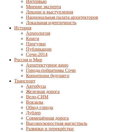
Интервью
Мнение эксперта
Лекции и выступления
Национальная палата архитекторов
Локальная идентичность
История
Археология
Книги
Прогулки
Публикации
Сочи-2014
Россия и Мир
Архитектурное кино
Города-побратимы Сочи
Концепции будущего
Транспорт
Автобусы
Железная дорога
Вело-СИМ
Вокзалы
Обход города
Дублер
Совмещённая дорога
Высокоскоростная магистраль
Развязки и перекрёстки