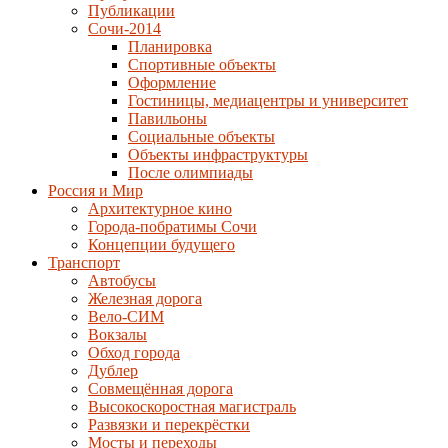
Публикации
Сочи-2014
Планировка
Спортивные объекты
Оформление
Гостиницы, медиацентры и университет
Павильоны
Социальные объекты
Объекты инфраструктуры
После олимпиады
Россия и Мир
Архитектурное кино
Города-побратимы Сочи
Концепции будущего
Транспорт
Автобусы
Железная дорога
Вело-СИМ
Вокзалы
Обход города
Дублер
Совмещённая дорога
Высокоскоростная магистраль
Развязки и перекрёстки
Мосты и переходы