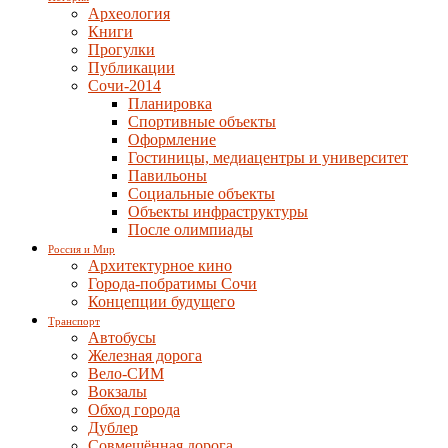
Археология
Книги
Прогулки
Публикации
Сочи-2014
Планировка
Спортивные объекты
Оформление
Гостиницы, медиацентры и университет
Павильоны
Социальные объекты
Объекты инфраструктуры
После олимпиады
Россия и Мир
Архитектурное кино
Города-побратимы Сочи
Концепции будущего
Транспорт
Автобусы
Железная дорога
Вело-СИМ
Вокзалы
Обход города
Дублер
Совмещённая дорога