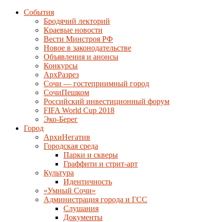
События
Бродячий лекторий
Краевые новости
Вести Минстроя РФ
Новое в законодательстве
Объявления и анонсы
Конкурсы
АрхРазрез
Сочи — гостеприимный город
СочиПешком
Российский инвестиционный форум
FIFA World Cup 2018
Эко-Берег
Город
АрхиНегатив
Городская среда
Парки и скверы
Граффити и стрит-арт
Культура
Идентичность
«Умный Сочи»
Администрация города и ГСС
Слушания
Документы