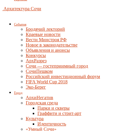
Архитектура Сочи
События
Бродячий лекторий
Краевые новости
Вести Минстроя РФ
Новое в законодательстве
Объявления и анонсы
Конкурсы
АрхРазрез
Сочи — гостеприимный город
СочиПешком
Российский инвестиционный форум
FIFA World Cup 2018
Эко-Берег
Город
АрхиНегатив
Городская среда
Парки и скверы
Граффити и стрит-арт
Культура
Идентичность
«Умный Сочи»