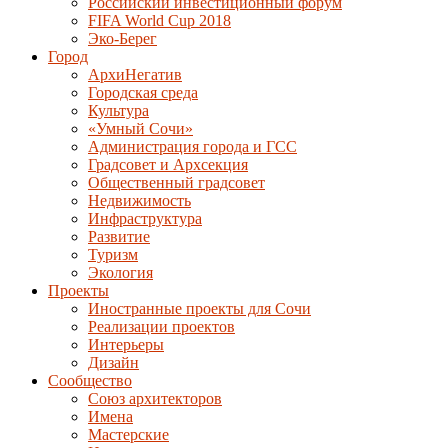
Российский инвестиционный форум
FIFA World Cup 2018
Эко-Берег
Город
АрхиНегатив
Городская среда
Культура
«Умный Сочи»
Администрация города и ГСС
Градсовет и Архсекция
Общественный градсовет
Недвижимость
Инфраструктура
Развитие
Туризм
Экология
Проекты
Иностранные проекты для Сочи
Реализации проектов
Интерьеры
Дизайн
Сообщество
Союз архитекторов
Имена
Мастерские