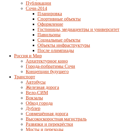
Публикации
Сочи-2014
Планировка
Спортивные объекты
Оформление
Гостиницы, медиацентры и университет
Павильоны
Социальные объекты
Объекты инфраструктуры
После олимпиады
Россия и Мир
Архитектурное кино
Города-побратимы Сочи
Концепции будущего
Транспорт
Автобусы
Железная дорога
Вело-СИМ
Вокзалы
Обход города
Дублер
Совмещённая дорога
Высокоскоростная магистраль
Развязки и перекрёстки
Мосты и переходы