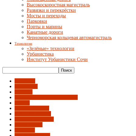
Высокоскоростная магистраль
Развязки и перекрёстки
Мосты и переходы
Парковки
Порты и марины
Канатные дороги
Черноморская кольцевая автомагистраль
Технологии
«Зелёные» технологии
Урбанистика
Институт Урбанистики Сочи
Автобусы
Вело-СИМ
Вокзалы
Высокоскоростная магистраль
Дублер
Железная дорога
Канатные дороги
Мосты и переходы
Обход города
Парковки
Порты и марины