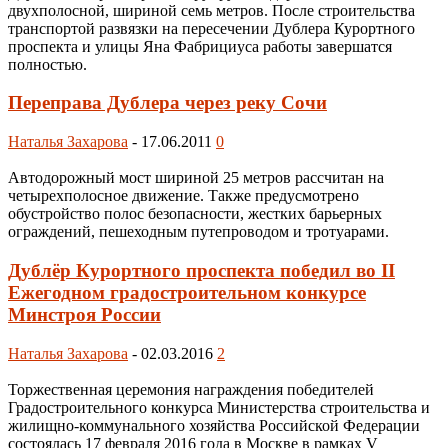
двухполосной, шириной семь метров. После строительства
транспортой развязки на пересечении Дублера Курортного
проспекта и улицы Яна Фабрициуса работы завершатся
полностью.
Переправа Дублера через реку Сочи
Наталья Захарова
-
17.06.2011
0
Автодорожный мост шириной 25 метров рассчитан на
четырехполосное движение. Также предусмотрено
обустройство полос безопасности, жестких барьерных
ограждений, пешеходным путепроводом и тротуарами.
Дублёр Курортного проспекта победил во II
Ежегодном градостроительном конкурсе
Минстроя России
Наталья Захарова
-
02.03.2016
2
Торжественная церемония награждения победителей
Градостроительного конкурса Министерства строительства и
жилищно-коммунального хозяйства Российской Федерации
состоялась 17 февраля 2016 года в Москве в рамках V