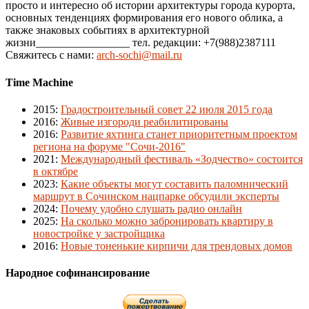
просто и интересно об истории архитектуры города курорта,
основных тенденциях формирования его нового облика, а
также знаковых событиях в архитектурной
жизни_________________ тел. редакции: +7(988)2387111
Свяжитесь с нами:
arch-sochi@mail.ru
Time Machine
2015
:
Градостроительный совет 22 июля 2015 года
2016
:
Живые изгороди реабилитированы
2016
:
Развитие яхтинга станет приоритетным проектом
региона на форуме "Сочи-2016"
2021
:
Международный фестиваль «Зодчество» состоится
в октябре
2023
:
Какие объекты могут составить паломнический
маршрут в Сочинском нацпарке обсудили эксперты
2024
:
Почему удобно слушать радио онлайн
2025
:
На сколько можно забронировать квартиру в
новостройке у застройщика
2016
:
Новые тоненькие кирпичи для трендовых домов
Народное софинансирование