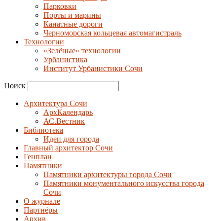
Парковки
Порты и марины
Канатные дороги
Черноморская кольцевая автомагистраль
Технологии
«Зелёные» технологии
Урбанистика
Институт Урбанистики Сочи
Поиск
Архитектура Сочи
АрхКалендарь
АС.Вестник
Библиотека
Идеи для города
Главный архитектор Сочи
Генплан
Памятники
Памятники архитектуры города Сочи
Памятники монументального искусства города
Сочи
О журнале
Партнёры
Архив