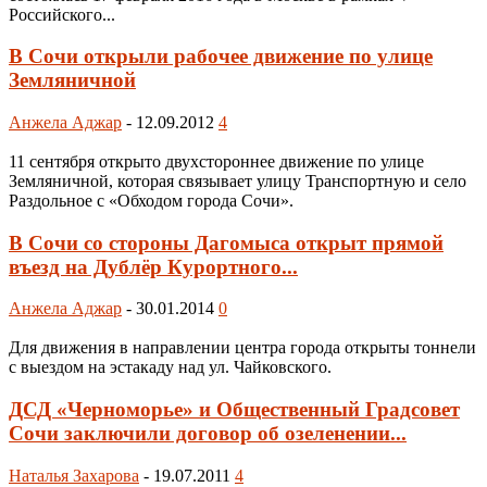
Российского...
В Сочи открыли рабочее движение по улице
Земляничной
Анжела Аджар
-
12.09.2012
4
11 сентября открыто двухстороннее движение по улице
Земляничной, которая связывает улицу Транспортную и село
Раздольное с «Обходом города Сочи».
В Сочи со стороны Дагомыса открыт прямой
въезд на Дублёр Курортного...
Анжела Аджар
-
30.01.2014
0
Для движения в направлении центра города открыты тоннели
с выездом на эстакаду над ул. Чайковского.
ДСД «Черноморье» и Общественный Градсовет
Сочи заключили договор об озеленении...
Наталья Захарова
-
19.07.2011
4