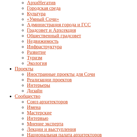
АрхиНегатив
Городская среда
Культура
«Умный Сочи»
Администрация города и ГСС
Градсовет и Архсекция
Общественный градсовет
Недвижимость
Инфраструктура
Развитие
Туризм
Экология
Проекты
Иностранные проекты для Сочи
Реализации проектов
Интерьеры
Дизайн
Сообщество
Союз архитекторов
Имена
Мастерские
Интервью
Мнение эксперта
Лекции и выступления
Национальная палата архитекторов