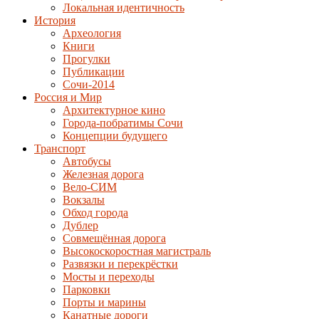
Локальная идентичность
История
Археология
Книги
Прогулки
Публикации
Сочи-2014
Россия и Мир
Архитектурное кино
Города-побратимы Сочи
Концепции будущего
Транспорт
Автобусы
Железная дорога
Вело-СИМ
Вокзалы
Обход города
Дублер
Совмещённая дорога
Высокоскоростная магистраль
Развязки и перекрёстки
Мосты и переходы
Парковки
Порты и марины
Канатные дороги