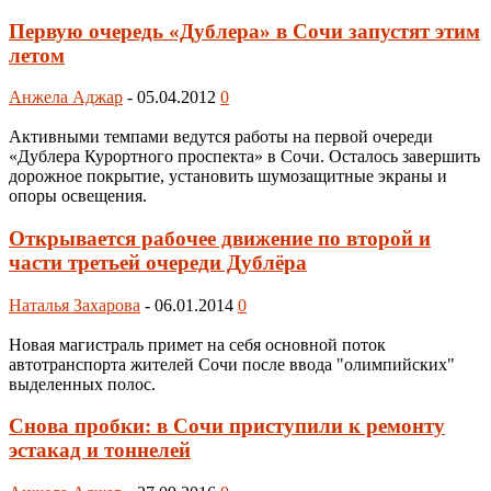
Первую очередь «Дублера» в Сочи запустят этим
летом
Анжела Аджар
-
05.04.2012
0
Активными темпами ведутся работы на первой очереди
«Дублера Курортного проспекта» в Сочи. Осталось завершить
дорожное покрытие, установить шумозащитные экраны и
опоры освещения.
Открывается рабочее движение по второй и
части третьей очереди Дублёра
Наталья Захарова
-
06.01.2014
0
Новая магистраль примет на себя основной поток
автотранспорта жителей Сочи после ввода "олимпийских"
выделенных полос.
Снова пробки: в Сочи приступили к ремонту
эстакад и тоннелей