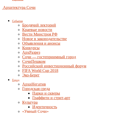
Архитектура Сочи
События
Бродячий лекторий
Краевые новости
Вести Минстроя РФ
Новое в законодательстве
Объявления и анонсы
Конкурсы
АрхРазрез
Сочи — гостеприимный город
СочиПешком
Российский инвестиционный форум
FIFA World Cup 2018
Эко-Берег
Город
АрхиНегатив
Городская среда
Парки и скверы
Граффити и стрит-арт
Культура
Идентичность
«Умный Сочи»