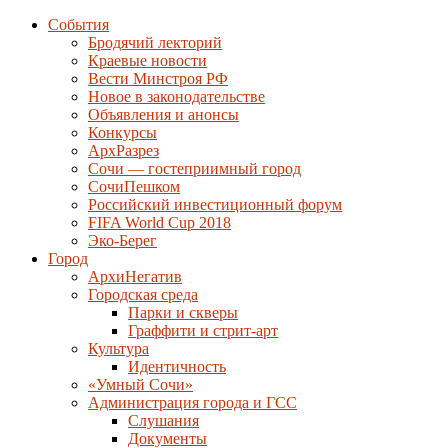
События
Бродячий лекторий
Краевые новости
Вести Минстроя РФ
Новое в законодательстве
Объявления и анонсы
Конкурсы
АрхРазрез
Сочи — гостеприимный город
СочиПешком
Российский инвестиционный форум
FIFA World Cup 2018
Эко-Берег
Город
АрхиНегатив
Городская среда
Парки и скверы
Граффити и стрит-арт
Культура
Идентичность
«Умный Сочи»
Администрация города и ГСС
Слушания
Документы