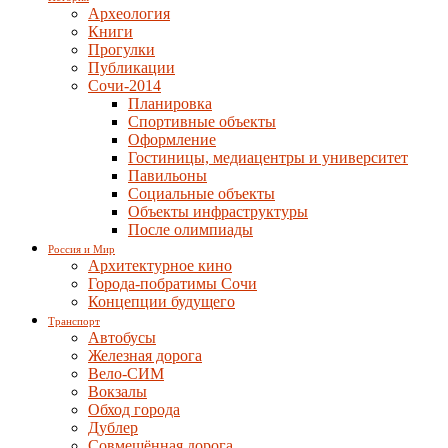
Археология
Книги
Прогулки
Публикации
Сочи-2014
Планировка
Спортивные объекты
Оформление
Гостиницы, медиацентры и университет
Павильоны
Социальные объекты
Объекты инфраструктуры
После олимпиады
Россия и Мир
Архитектурное кино
Города-побратимы Сочи
Концепции будущего
Транспорт
Автобусы
Железная дорога
Вело-СИМ
Вокзалы
Обход города
Дублер
Совмещённая дорога