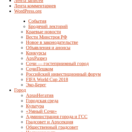
Лента записей
Лента комментариев
WordPress.org
События
Бродячий лекторий
Краевые новости
Вести Минстроя РФ
Новое в законодательстве
Объявления и анонсы
Конкурсы
АрхРазрез
Сочи — гостеприимный город
СочиПешком
Российский инвестиционный форум
FIFA World Cup 2018
Эко-Берег
Город
АрхиНегатив
Городская среда
Культура
«Умный Сочи»
Администрация города и ГСС
Градсовет и Архсекция
Общественный градсовет