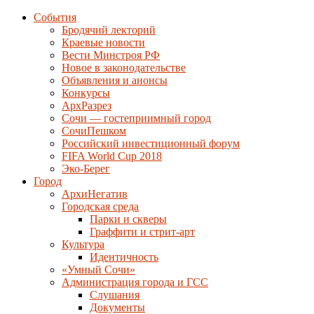
События
Бродячий лекторий
Краевые новости
Вести Минстроя РФ
Новое в законодательстве
Объявления и анонсы
Конкурсы
АрхРазрез
Сочи — гостеприимный город
СочиПешком
Российский инвестиционный форум
FIFA World Cup 2018
Эко-Берег
Город
АрхиНегатив
Городская среда
Парки и скверы
Граффити и стрит-арт
Культура
Идентичность
«Умный Сочи»
Администрация города и ГСС
Слушания
Документы