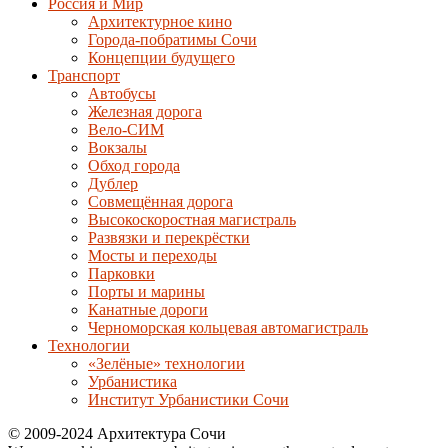
Россия и Мир
Архитектурное кино
Города-побратимы Сочи
Концепции будущего
Транспорт
Автобусы
Железная дорога
Вело-СИМ
Вокзалы
Обход города
Дублер
Совмещённая дорога
Высокоскоростная магистраль
Развязки и перекрёстки
Мосты и переходы
Парковки
Порты и марины
Канатные дороги
Черноморская кольцевая автомагистраль
Технологии
«Зелёные» технологии
Урбанистика
Институт Урбанистики Сочи
© 2009-2024 Архитектура Сочи