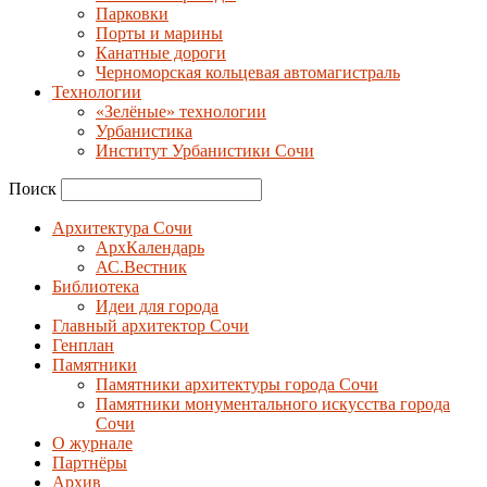
Парковки
Порты и марины
Канатные дороги
Черноморская кольцевая автомагистраль
Технологии
«Зелёные» технологии
Урбанистика
Институт Урбанистики Сочи
Поиск
Архитектура Сочи
АрхКалендарь
АС.Вестник
Библиотека
Идеи для города
Главный архитектор Сочи
Генплан
Памятники
Памятники архитектуры города Сочи
Памятники монументального искусства города
Сочи
О журнале
Партнёры
Архив