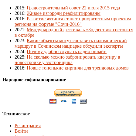
2015
:
Градостроительный совет 22 июля 2015 года
2016
:
Живые изгороди реабилитированы
2016
:
Развитие яхтинга станет приоритетным проектом
региона на форуме "Сочи-2016"
2021
:
Международный фестиваль «Зодчество» состоится
в октябре
2023
:
Какие объекты могут составить паломнический
маршрут в Сочинском нацпарке обсудили эксперты
2024
:
Почему удобно слушать радио онлайн
2025
:
На сколько можно забронировать квартиру в
новостройке у застройщика
2016
:
Новые тоненькие кирпичи для трендовых домов
Народное софинансирование
Техническое
Регистрация
Войти