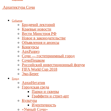
Архитектура Сочи
События
Бродячий лекторий
Краевые новости
Вести Минстроя РФ
Новое в законодательстве
Объявления и анонсы
Конкурсы
АрхРазрез
Сочи — гостеприимный город
СочиПешком
Российский инвестиционный форум
FIFA World Cup 2018
Эко-Берег
Город
АрхиНегатив
Городская среда
Парки и скверы
Граффити и стрит-арт
Культура
Идентичность
«Умный Сочи»