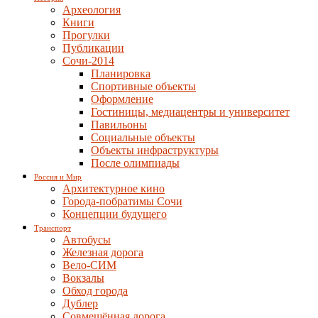
Археология
Книги
Прогулки
Публикации
Сочи-2014
Планировка
Спортивные объекты
Оформление
Гостиницы, медиацентры и университет
Павильоны
Социальные объекты
Объекты инфраструктуры
После олимпиады
Россия и Мир
Архитектурное кино
Города-побратимы Сочи
Концепции будущего
Транспорт
Автобусы
Железная дорога
Вело-СИМ
Вокзалы
Обход города
Дублер
Совмещённая дорога