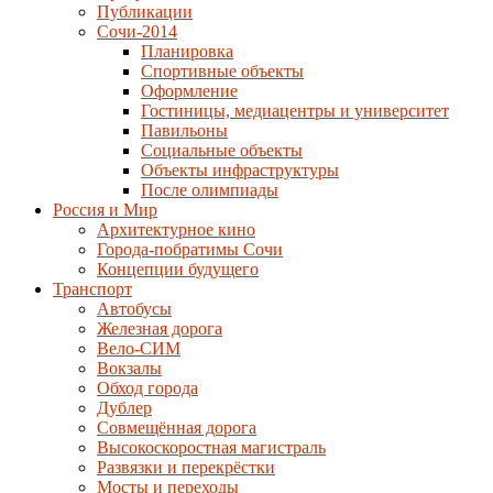
Публикации
Сочи-2014
Планировка
Спортивные объекты
Оформление
Гостиницы, медиацентры и университет
Павильоны
Социальные объекты
Объекты инфраструктуры
После олимпиады
Россия и Мир
Архитектурное кино
Города-побратимы Сочи
Концепции будущего
Транспорт
Автобусы
Железная дорога
Вело-СИМ
Вокзалы
Обход города
Дублер
Совмещённая дорога
Высокоскоростная магистраль
Развязки и перекрёстки
Мосты и переходы