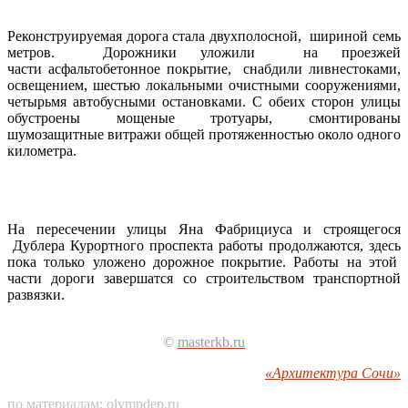
Реконструируемая дорога стала двухполосной, шириной семь
метров. Дорожники уложили на проезжей
части асфальтобетонное покрытие, снабдили ливнестоками,
освещением, шестью локальными очистными сооружениями,
четырьмя автобусными остановками. С обеих сторон улицы
обустроены мощеные тротуары, смонтированы
шумозащитные витражи общей протяженностью около одного
километра.
На пересечении улицы Яна Фабрициуса и строящегося
Дублера Курортного проспекта работы продолжаются, здесь
пока только уложено дорожное покрытие. Работы на этой
части дороги завершатся со строительством транспортной
развязки.
©
masterkb.ru
«Архитектура Сочи»
по материалам:
olympdep.ru