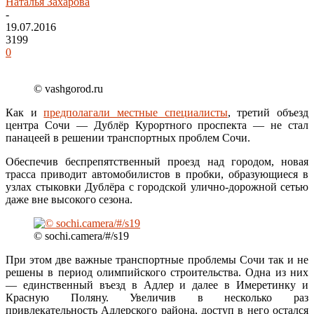
Наталья Захарова
-
19.07.2016
3199
0
© vashgorod.ru
Как и
предполагали местные специалисты
, третий объезд
центра Сочи — Дублёр Курортного проспекта — не стал
панацеей в решении транспортных проблем Сочи.
Обеспечив беспрепятственный проезд над городом, новая
трасса приводит автомобилистов в пробки, образующиеся в
узлах стыковки Дублёра с городской улично-дорожной сетью
даже вне высокого сезона.
© sochi.camera/#/s19
При этом две важные транспортные проблемы Сочи так и не
решены в период олимпийского строительства. Одна из них
— единственный въезд в Адлер и далее в Имеретинку и
Красную Поляну. Увеличив в несколько раз
привлекательность Адлерского района, доступ в него остался