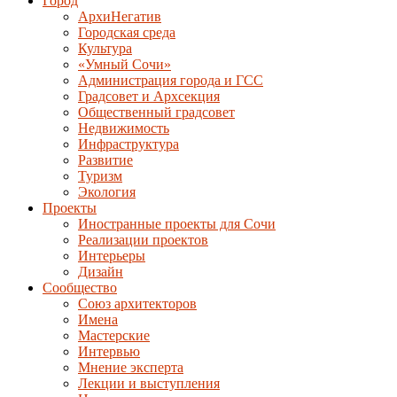
Город
АрхиНегатив
Городская среда
Культура
«Умный Сочи»
Администрация города и ГСС
Градсовет и Архсекция
Общественный градсовет
Недвижимость
Инфраструктура
Развитие
Туризм
Экология
Проекты
Иностранные проекты для Сочи
Реализации проектов
Интерьеры
Дизайн
Сообщество
Союз архитекторов
Имена
Мастерские
Интервью
Мнение эксперта
Лекции и выступления