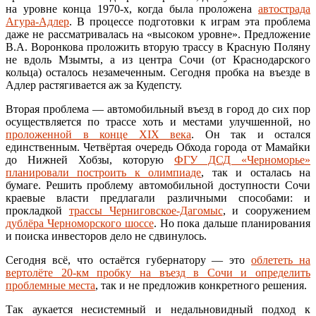
на уровне конца 1970-х, когда была проложена
автострада
Агура-Адлер
. В процессе подготовки к играм эта проблема
даже не рассматривалась на «высоком уровне». Предложение
В.А. Воронкова проложить вторую трассу в Красную Поляну
не вдоль Мзымты, а из центра Сочи (от Краснодарского
кольца) осталось незамеченным. Сегодня пробка на въезде в
Адлер растягивается аж за Кудепсту.
Вторая проблема — автомобильный въезд в город до сих пор
осуществляется по трассе хоть и местами улучшенной, но
проложенной в конце XIX века
. Он так и остался
единственным. Четвёртая очередь Обхода города от Мамайки
до Нижней Хобзы, которую
ФГУ ДСД «Черноморье»
планировали построить к олимпиаде
, так и осталась на
бумаге. Решить проблему автомобильной доступности Сочи
краевые власти предлагали различными способами: и
прокладкой
трассы Черниговское-Дагомыс
, и сооружением
дублёра Черноморского шоссе
. Но пока дальше планирования
и поиска инвесторов дело не сдвинулось.
Сегодня всё, что остаётся губернатору — это
облететь на
вертолёте 20-км пробку на въезд в Сочи и определить
проблемные места
, так и не предложив конкретного решения.
Так аукается несистемный и недальновидный подход к