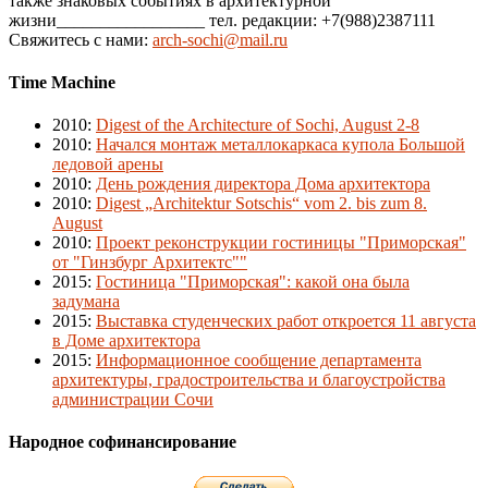
также знаковых событиях в архитектурной
жизни_________________ тел. редакции: +7(988)2387111
Свяжитесь с нами:
arch-sochi@mail.ru
Time Machine
2010
:
Digest of the Architecture of Sochi, August 2-8
2010
:
Начался монтаж металлокаркаса купола Большой
ледовой арены
2010
:
День рождения директора Дома архитектора
2010
:
Digest „Architektur Sotschis“ vom 2. bis zum 8.
August
2010
:
Проект реконструкции гостиницы "Приморская"
от "Гинзбург Архитектс""
2015
:
Гостиница "Приморская": какой она была
задумана
2015
:
Выставка студенческих работ откроется 11 августа
в Доме архитектора
2015
:
Информационное сообщение департамента
архитектуры, градостроительства и благоустройства
администрации Сочи
Народное софинансирование