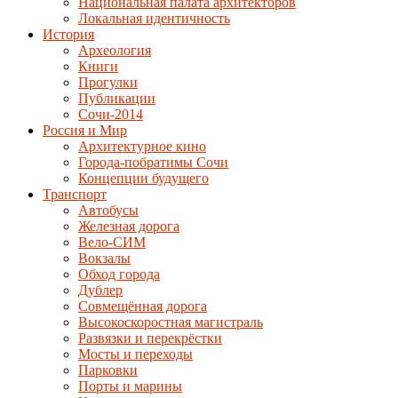
Национальная палата архитекторов
Локальная идентичность
История
Археология
Книги
Прогулки
Публикации
Сочи-2014
Россия и Мир
Архитектурное кино
Города-побратимы Сочи
Концепции будущего
Транспорт
Автобусы
Железная дорога
Вело-СИМ
Вокзалы
Обход города
Дублер
Совмещённая дорога
Высокоскоростная магистраль
Развязки и перекрёстки
Мосты и переходы
Парковки
Порты и марины