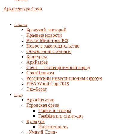
Архитектура Сочи
События
Бродячий лекторий
Краевые новости
Вести Минстроя РФ
Новое в законодательстве
Объявления и анонсы
Конкурсы
АрхРазрез
Сочи — гостеприимный город
СочиПешком
Российский инвестиционный форум
FIFA World Cup 2018
Эко-Берег
Город
АрхиНегатив
Городская среда
Парки и скверы
Граффити и стрит-арт
Культура
Идентичность
«Умный Сочи»