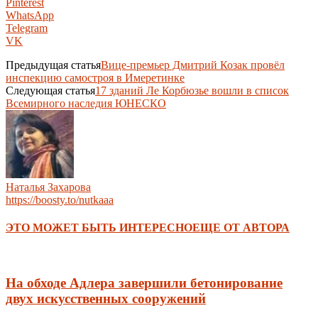
Pinterest
WhatsApp
Telegram
VK
Предыдущая статья
Вице-премьер Дмитрий Козак провёл
инспекцию самостроя в Имеретинке
Следующая статья
17 зданий Ле Корбюзье вошли в список
Всемирного наследия ЮНЕСКО
Наталья Захарова
https://boosty.to/nutkaaa
ЭТО МОЖЕТ БЫТЬ ИНТЕРЕСНО
ЕЩЕ ОТ АВТОРА
На обходе Адлера завершили бетонирование
двух искусственных сооружений