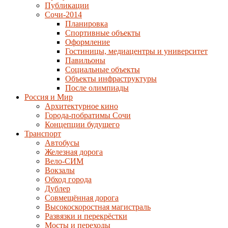
Публикации
Сочи-2014
Планировка
Спортивные объекты
Оформление
Гостиницы, медиацентры и университет
Павильоны
Социальные объекты
Объекты инфраструктуры
После олимпиады
Россия и Мир
Архитектурное кино
Города-побратимы Сочи
Концепции будущего
Транспорт
Автобусы
Железная дорога
Вело-СИМ
Вокзалы
Обход города
Дублер
Совмещённая дорога
Высокоскоростная магистраль
Развязки и перекрёстки
Мосты и переходы