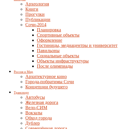
Археология
Книги
Прогулки
Публикации
Сочи-2014
Планировка
Спортивные объекты
Оформление
Гостиницы, медиацентры и университет
Павильоны
Социальные объекты
Объекты инфраструктуры
После олимпиады
Россия и Мир
Архитектурное кино
Города-побратимы Сочи
Концепции будущего
Транспорт
Автобусы
Железная дорога
Вело-СИМ
Вокзалы
Обход города
Дублер
Совмещённая дорога