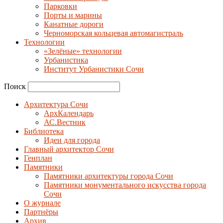
Парковки
Порты и марины
Канатные дороги
Черноморская кольцевая автомагистраль
Технологии
«Зелёные» технологии
Урбанистика
Институт Урбанистики Сочи
Поиск
Архитектура Сочи
АрхКалендарь
АС.Вестник
Библиотека
Идеи для города
Главный архитектор Сочи
Генплан
Памятники
Памятники архитектуры города Сочи
Памятники монументального искусства города
Сочи
О журнале
Партнёры
Архив