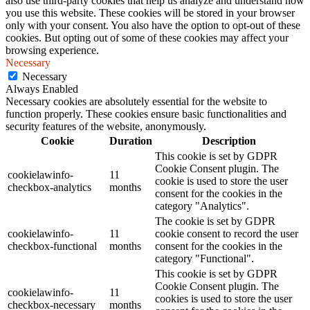
also use third-party cookies that help us analyze and understand how
you use this website. These cookies will be stored in your browser
only with your consent. You also have the option to opt-out of these
cookies. But opting out of some of these cookies may affect your
browsing experience.
Necessary
Necessary
Always Enabled
Necessary cookies are absolutely essential for the website to
function properly. These cookies ensure basic functionalities and
security features of the website, anonymously.
Cookie
Duration
Description
This cookie is set by GDPR
Cookie Consent plugin. The
cookielawinfo-
11
cookie is used to store the user
checkbox-analytics
months
consent for the cookies in the
category "Analytics".
The cookie is set by GDPR
cookielawinfo-
11
cookie consent to record the user
checkbox-functional
months
consent for the cookies in the
category "Functional".
This cookie is set by GDPR
Cookie Consent plugin. The
cookielawinfo-
11
cookies is used to store the user
checkbox-necessary
months