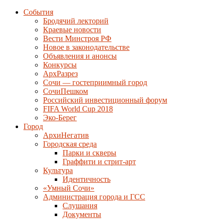
События
Бродячий лекторий
Краевые новости
Вести Минстроя РФ
Новое в законодательстве
Объявления и анонсы
Конкурсы
АрхРазрез
Сочи — гостеприимный город
СочиПешком
Российский инвестиционный форум
FIFA World Cup 2018
Эко-Берег
Город
АрхиНегатив
Городская среда
Парки и скверы
Граффити и стрит-арт
Культура
Идентичность
«Умный Сочи»
Администрация города и ГСС
Слушания
Документы